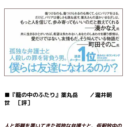
■『籠の中のふたり』薬丸岳 ／瀧井朝
世 ［評］
人と距離を置いてきた孤独な弁護士と、仮釈放中の