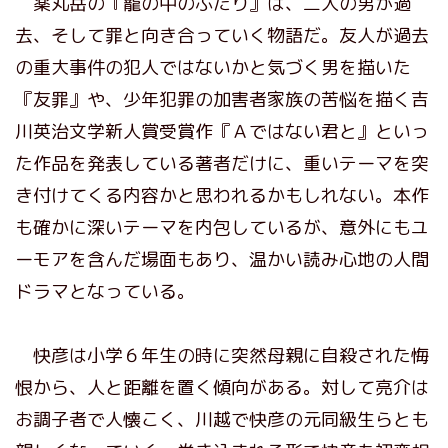
薬丸岳の『籠の中のふたり』は、二人の男が過
去、そして罪と向き合っていく物語だ。友人が過去
の重大事件の犯人ではないかと気づく男を描いた
『友罪』や、少年犯罪の加害者家族の苦悩を描く吉
川英治文学新人賞受賞作『Ａではない君と』といっ
た作品を発表している著者だけに、重いテーマを突
き付けてくる内容かと思われるかもしれない。本作
も確かに深いテーマを内包しているが、意外にもユ
ーモアを含んだ場面もあり、温かい読み心地の人間
ドラマとなっている。
快彦は小学６年生の時に突然母親に自殺された悔
恨から、人と距離を置く傾向がある。対して亮介は
お調子者で人懐こく、川越で快彦の元同級生らとも