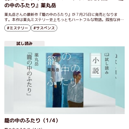
の中のふたり』薬丸岳
薬丸岳さんの最新作『籠の中のふたり』が７月25日に発売となりま
す。本作は薬丸ミステリー史上もっともハートフルな物語。孤独な弁護
士が人殺しの罪を背負う従兄弟と暮らすことになり、二人が過酷な運命
#ミステリー
#サスペンス
を乗り越えて本当の友達になろうとする物語です。本作の刊行を記念し
て、著者直筆の生原稿プレゼントキャンペーンを実施します。
試し読み
籠の中のふたり（1/4）