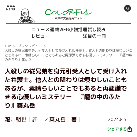
双葉社文芸総合サイト
ニュース
連載
WEB小説推理
試し読み
レビュー
注目の一冊
TOP
ブックレビュー
人殺しの従兄弟を身元引受人として受け入れた弁護士。他人との関わりは煩わしいこ
ともあるが、素晴らしいことでもあると再認識できる心優しいミステリー 『籠の中
のふたり』薬丸岳
人殺しの従兄弟を身元引受人として受け入れ
た弁護士。他人との関わりは煩わしいことも
あるが、素晴らしいことでもあると再認識で
きる心優しいミステリー 『籠の中のふた
り』薬丸岳
瀧井朝世［評］
薬丸岳［著］
2024.8.3
シェアする