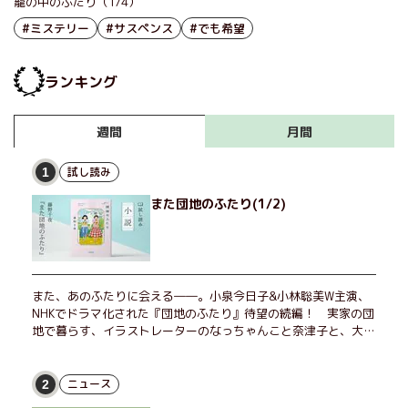
籠の中のふたり（1/4）
#ミステリー
#サスペンス
#でも希望
ランキング
月間
週間
試し読み
1
また団地のふたり(1/2)
また、あのふたりに会える――。小泉今日子&小林聡美W主演、
NHKでドラマ化された『団地のふたり』待望の続編！ 実家の団
地で暮らす、イラストレーターのなっちゃんこと奈津子と、大学
非常勤講師のノエチこと野枝。フリマアプリの売り上げでちょっ
とした贅沢を楽しんだり、近所のおばちゃんの恋バナを聞いてあ
げたり、部屋でふたりだけの「台湾映画祭」を催したり。50代
ニュース
2
独身、幼なじみの変わらぬ友情とささやかな幸せの日々を描く。