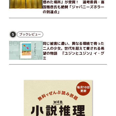
埋めた場所』が受賞！ 選考委員・喜
国雅彦氏も絶賛「ジャパニーズホラー
の到達点」
ブックレビュー
5
同じ被害に遭い、異なる環境で育った
二人の少女。世代を超えて愛される希
望の物語 『ユジンとユジン』イ・グ
ミ