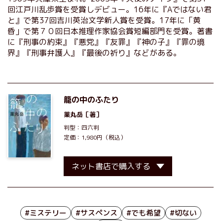
回江戸川乱歩賞を受賞しデビュー。16年に『Aではない君
と』で第37回吉川英治文学新人賞を受賞。17年に「黄
昏」で第７０回日本推理作家協会賞短編部門を受賞。著書
に『刑事の約束』『悪党』『友罪』『神の子』『罪の境
界』『刑事弁護人』『最後の祈り』などがある。
籠の中のふたり
薬丸岳
［著］
判型：四六判
定価：1,980円（税込）
ネット書店で購入する
#ミステリー
#サスペンス
#でも希望
#切ない