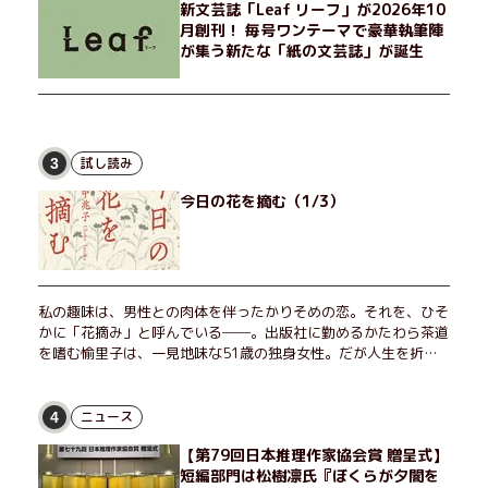
新文芸誌「Leaf リーフ」が2026年10
月創刊！ 毎号ワンテーマで豪華執筆陣
が集う新たな「紙の文芸誌」が誕生
試し読み
3
今日の花を摘む（1/3）
私の趣味は、男性との肉体を伴ったかりそめの恋。それを、ひそ
かに「花摘み」と呼んでいる──。出版社に勤めるかたわら茶道
を嗜む愉里子は、一見地味な51歳の独身女性。だが人生を折り
返した今、「今日が一番若い」と日々を謳歌するように花摘みを
愉しんでいた。そんな愉里子の前に初めて、恋の終わりを怖れさ
せる男が現れた。茶の湯の粋人、70歳の万江島だ。だが彼に
ニュース
4
は、ある秘密があった……。自分の心と身体を偽らない女たちの
【第79回日本推理作家協会賞 贈呈式】
姿と、その連帯を描く。赤裸々にして切実な、セクシュアリティ
短編部門は松樹凛氏『ぼくらが夕闇を
をめぐる物語。