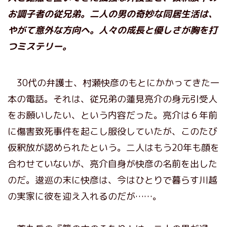
お調子者の従兄弟。二人の男の奇妙な同居生活は、
やがて意外な方向へ。人々の成長と優しさが胸を打
つミステリー。
30代の弁護士、村瀬快彦のもとにかかってきた一
本の電話。それは、従兄弟の蓮見亮介の身元引受人
をお願いしたい、という内容だった。亮介は６年前
に傷害致死事件を起こし服役していたが、このたび
仮釈放が認められたという。二人はもう20年も顔を
合わせていないが、亮介自身が快彦の名前を出した
のだ。逡巡の末に快彦は、今はひとりで暮らす川越
の実家に彼を迎え入れるのだが……。