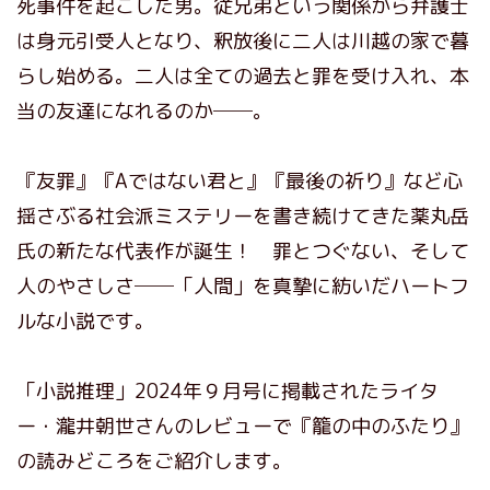
死事件を起こした男。従兄弟という関係から弁護士
は身元引受人となり、釈放後に二人は川越の家で暮
らし始める。二人は全ての過去と罪を受け入れ、本
当の友達になれるのか──。
『友罪』『Aではない君と』『最後の祈り』など心
揺さぶる社会派ミステリーを書き続けてきた薬丸岳
氏の新たな代表作が誕生！ 罪とつぐない、そして
人のやさしさ──「人間」を真摯に紡いだハートフ
ルな小説です。
「小説推理」2024年９月号に掲載されたライタ
ー・瀧井朝世さんのレビューで『籠の中のふたり』
の読みどころをご紹介します。