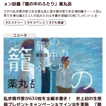
ョン談義『籠の中のふたり』薬丸岳
江戸川乱歩賞作家である薬丸岳と直木賞作家である澤田瞳子――人気と
実力を兼ね備えた2人が試みたのは手書き原稿630枚プレゼントと全冊
（約1万冊）直筆サイン本。パワフルにして前代未聞の施策の裏側と、
#ミステリー
#サスペンス
#でも希望
出版や書店に対するそれぞれの想いを聞いた。
ニュース
乱歩賞作家が630枚を全編手書き！ 史上初の生原
稿プレゼントキャンペーン＆サイン会を実施 『籠