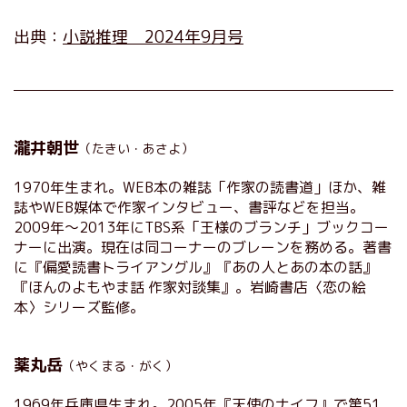
出典：
小説推理 2024年9月号
瀧井朝世
（たきい・あさよ）
1970年生まれ。WEB本の雑誌「作家の読書道」ほか、雑
誌やWEB媒体で作家インタビュー、書評などを担当。
2009年～2013年にTBS系「王様のブランチ」ブックコー
ナーに出演。現在は同コーナーのブレーンを務める。著書
に『偏愛読書トライアングル』『あの人とあの本の話』
『ほんのよもやま話 作家対談集』。岩崎書店〈恋の絵
本〉シリーズ監修。
薬丸岳
（やくまる・がく）
1969年兵庫県生まれ。2005年『天使のナイフ』で第51