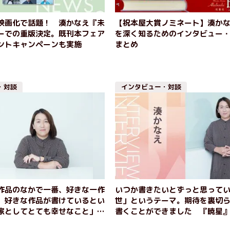
映画化で話題！ 湊かなえ『未
【祝本屋大賞ノミネート】湊か
ーでの重版決定。既刊本フェア
を深く知るためのインタビュー
ントキャンペーンも実施
まとめ
・対談
インタビュー・対談
作品のなかで一番、好きな一作
いつか書きたいとずっと思って
。好きな作品が書けているとい
世」というテーマ。期待を裏切
家としてとても幸せなこと」
書くことができました 『暁星
なえインタビュー（後編）
ンタビュー（前編）