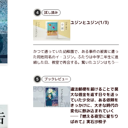
な恵弥に対しＮ崎大学の医学教授が、米国の監視下
に置かれている女性科学者への接触を求めてきた。
出島で見つかったある物質について博士の意見を聞
試し読み
4
きたいという。恵弥は、まるで影のような存在の博
ユジンとユジン(1/3)
士とまみえることはできるのか？ そして、唄の歌
詞「かたむくマリア」に込められた秘密とは？ 謎
めいたラストが鮮烈な余韻を残すシリーズ第四作！
かつて通っていた幼稚園で、ある事件の被害に遭っ
た同姓同名のイ・ユジン。ふたりは中学二年生に進
級した日、教室で再会する。驚いたユジンはもうひ
とりのユジンに声をかけるが、彼女は「人違いだ」
と言い張り、さらにあの頃の記憶をすべて喪ってい
て……。韓国で世代を超えて愛され続け、35万部を
ブックレビュー
5
突破したベストセラー小説の邦訳版。
違法郵便を届けることで莫
大な借金を返す日々を送っ
ていた少女は、ある依頼を
きっかけに、大きな時代の
変化に飲み込まれていく
──『燃える夜空に星ちり
ばめて』実石沙枝子