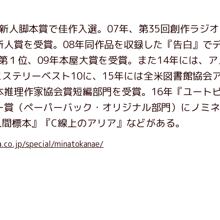
S-i新人脚本賞で佳作入選。07年、第35回創作ラジ
新人賞を受賞。08年同作品を収録した『告白』で
」第１位、09年本屋大賞を受賞。また14年には、
ステリーベスト10に、15年には全米図書館協会
本推理作家協会賞短編部門を受賞。16年『ユート
ー賞（ペーパーバック・オリジナル部門）にノミ
人間標本』『C線上のアリア』などがある。
a.co.jp/special/minatokanae/