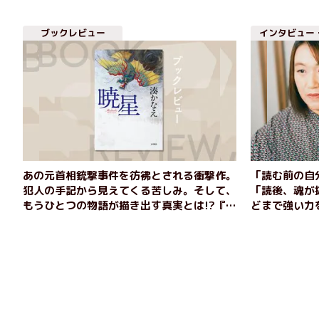
『暁星』。大注目の2作をご紹介！
ブックレビュー
インタビュー
あの元首相銃撃事件を彷彿とされる衝撃作。
「読む前の自
犯人の手記から見えてくる苦しみ。そして、
「読後、魂が
もうひとつの物語が描き出す真実とは!?『暁
どまで強い力
星』湊かなえ
『暁星』とは
孝宏×早見沙