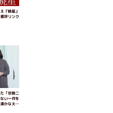
なえ『暁星』
・書評リンク
いた「宗教二
らない一作を
』湊かなえイ