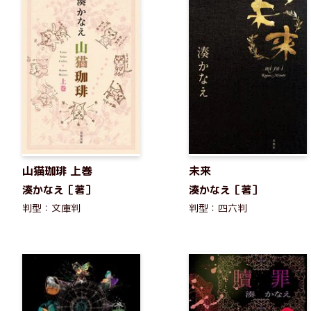
山猫珈琲 上巻
未来
湊かなえ［著］
湊かなえ［著］
判型：文庫判
判型：四六判