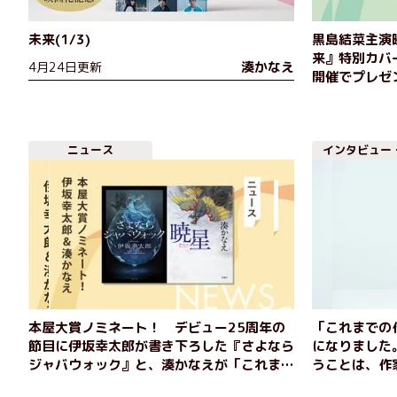
未来(1/3)
黒島結菜主演
来』特別カバ
湊かなえ
4月24日更新
開催でプレゼ
ニュース
インタビュー
本屋大賞ノミネート！ デビュー25周年の
「これまでの
節目に伊坂幸太郎が書き下ろした『さよなら
になりました
ジャバウォック』と、湊かなえが「これまで
うことは、作
の作品で一番好きだと断言できる」と語る
『暁星』湊か