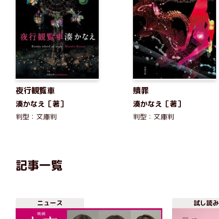
夜行観覧車
贖罪
湊かなえ［著］
湊かなえ［著］
判型：文庫判
判型：文庫判
記事一覧
ニュース
試し読み