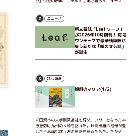
り』待望の続編！ 実家の団地で暮らす、イラスト
レーターのなっちゃんこと奈津子と、大学非常勤講
師のノエチこと野枝。フリマアプリの売り上げでち
ょっとした贅沢を楽しんだり、近所のおばちゃんの
ニュース
2
恋バナを聞いてあげたり、部屋でふたりだけの「台
新文芸誌「Leaf リーフ」
湾映画祭」を催したり。50代独身、幼なじみの変
が2026年10月創刊！ 毎号
わらぬ友情とささやかな幸せの日々を描く。
ワンテーマで豪華執筆陣が
集う新たな「紙の文芸誌」
が誕生
試し読み
3
傾斜のマリア(1/2)
米国資本の大手製薬会社を辞め、フリーとなった神
原恵弥は九州のＮ崎を訪れた。Ｎ崎出身の祖母が遺
した不思議な数え唄の意味を探るためだ。だがそん