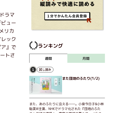
オドラマ
デビュー
アメリカ
アレック
ランキング
ピア』で
ネートさ
月間
週間
試し読み
1
また団地のふたり(1/2)
また、あのふたりに会える――。小泉今日子&小林
聡美W主演、NHKでドラマ化された『団地のふた