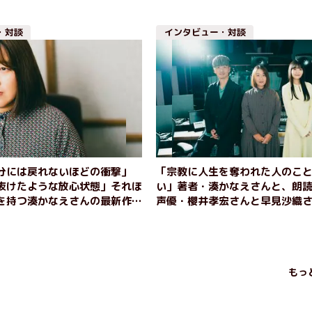
・対談
インタビュー・対談
分には戻れないほどの衝撃」
「宗教に人生を奪われた人のこ
抜けたような放心状態」それほ
い」著者・湊かなえさんと、朗
を持つ湊かなえさんの最新作
声優・櫻井孝宏さんと早見沙織
 著者・湊かなえ×声優・櫻井
星』について語る（前編）
織による鼎談（後編）
もっ