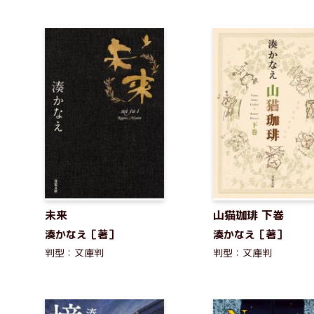
未来
山猫珈琲 下巻
湊かなえ［著］
湊かなえ［著］
判型：文庫判
判型：文庫判