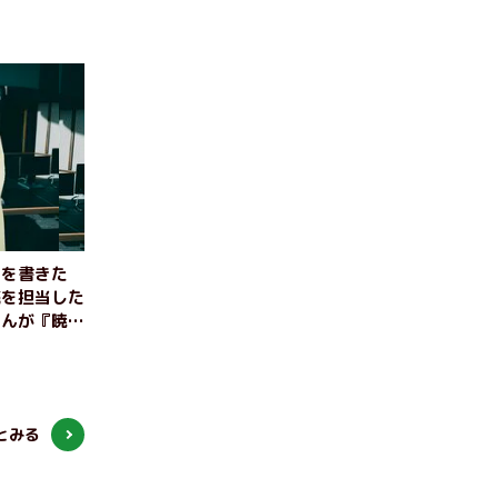
とを書きた
読を担当した
さんが『暁
とみる