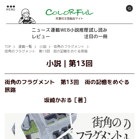
双葉社文芸総合サイト
ニュース
連載
WEB小説推理
試し読み
レビュー
注目の一冊
TOP
連載一覧
小説
街角のフラグメント
街角のフラグメント 第13回 街の記憶をめぐる旅路
小説
｜
第13回
街角のフラグメント 第13回 街の記憶をめぐる
旅路
坂崎かおる［著］