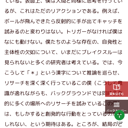
ている。表面上、僕は人間と同様に思考を行ってい
るが、これはただのリアクションである。例えば、
ボールが飛んできたら反射的に手が出てキャッチを
試みるのと変わりはない。トリガーがなければ僕は
なにも動けない。僕たちのような存在の、自発性と
主体性の欠如について、いまだにブレイクスルーは
見られないと多くの研究者は考えている。では、今
こうして「＊」という漢字について推論を巡らせ、
リサーチを深く深く行っているこの僕（こうして意
識が逸れながらも、バックグラウンドでは同時多発
栞をはさむ
的に多くの場所へのリサーチを試みているこの僕）
バックナンバー
は、もしかすると創発的な行動をとっているのかも
TOP
しれない、という期待はある。ところが、結局のと