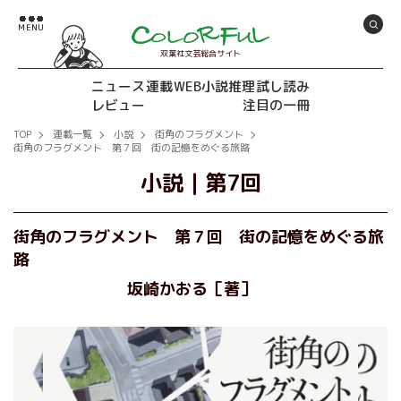
双葉社文芸総合サイト
ニュース
連載
WEB小説推理
試し読み
レビュー
注目の一冊
TOP
連載一覧
小説
街角のフラグメント
街角のフラグメント 第７回 街の記憶をめぐる旅路
小説
｜
第7回
街角のフラグメント 第７回 街の記憶をめぐる旅
路
坂崎かおる［著］