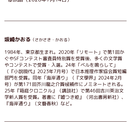
坂崎かおる
（さかさき・かおる）
1984年、東京都生まれ。2020年「リモート」で第1回か
ぐやSFコンテスト審査員特別賞を受賞後、多くの文学賞
やコンテストで受賞・入選。24年「ベルを鳴らして」
（『小説現代』2023年7月号）で日本推理作家協会賞短編
部門を受賞。同年「海岸通り」（『文學界』2024年2月
号）が第171回芥川龍之介賞候補作にノミネートされる。
25年『箱庭クロニクル』（講談社）で第46回吉川英治文
学新人賞を受賞。著書に『嘘つき姫』（河出書房新社）、
『海岸通り』（文藝春秋）など。