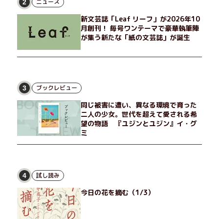
げたり、部屋でふたりだけの「台湾映画祭」を催したり。50代
ニュース
2
独身、幼なじみの変わらぬ友情とささやかな幸せの日々を描く。
新文芸誌「Leaf リーフ」が2026年10
月創刊！ 毎号ワンテーマで豪華執筆陣
が集う新たな「紙の文芸誌」が誕生
ブックレビュー
3
同じ被害に遭い、異なる環境で育った
二人の少女。世代を超えて愛される希
望の物語 『ユジンとユジン』イ・グ
ミ
試し読み
4
今日の花を摘む（1/3）