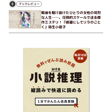
ブックレビュー
5
戦後を駆け抜けたひとりの女性の苛烈
な人生──。圧倒的スケールで送る傑
作ミステリ！『修羅にしてリラのごと
く』弥生小夜子