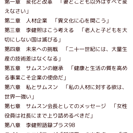
第一章 変化と改革 「妻とこども以外はすべて変
えなさい」
第二章 人材企業 「異文化に心を開こう」
第三章 李健煕はこう考える 「老人と子どもを大
切にしない国は滅びる」
第四章 未来への挑戦 「二十一世紀には、大量生
産の技術差はなくなる」
第五章 サムスンの継承 「健康と生活の質を高め
る事業こそ企業の使命だ」
第六章 私とサムスン 「私の人材に対する欲は、
世界一強い」
第七章 サムスン会長としてのメッセージ 「女性
役員は社長にまで上り詰めるべきだ」
第八章 李健熙語録プラス98