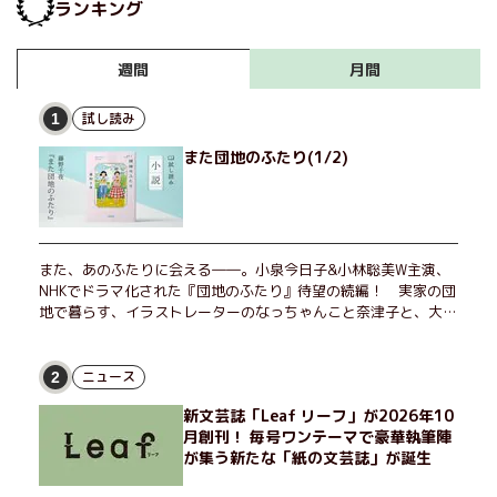
ランキング
月間
週間
試し読み
1
また団地のふたり(1/2)
また、あのふたりに会える――。小泉今日子&小林聡美W主演、
NHKでドラマ化された『団地のふたり』待望の続編！ 実家の団
地で暮らす、イラストレーターのなっちゃんこと奈津子と、大学
非常勤講師のノエチこと野枝。フリマアプリの売り上げでちょっ
とした贅沢を楽しんだり、近所のおばちゃんの恋バナを聞いてあ
げたり、部屋でふたりだけの「台湾映画祭」を催したり。50代
ニュース
2
独身、幼なじみの変わらぬ友情とささやかな幸せの日々を描く。
新文芸誌「Leaf リーフ」が2026年10
月創刊！ 毎号ワンテーマで豪華執筆陣
が集う新たな「紙の文芸誌」が誕生