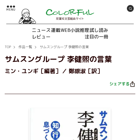
双葉社文芸総合サイト
ニュース
連載
WEB小説推理
試し読み
レビュー
注目の一冊
TOP
作品一覧
サムスングループ 李健煕の言葉
サムスングループ 李健煕の言葉
ミン・ユンギ［編著］
鄭銀淑［訳］
シェアする