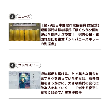
ニュース
3
【第79回日本推理作家協会賞 贈呈式】
短編部門は松樹凛氏『ぼくらが夕闇を
埋めた場所』が受賞！ 選考委員・喜
国雅彦氏も絶賛「ジャパニーズホラー
の到達点」
ブックレビュー
4
違法郵便を届けることで莫大な借金を
返す日々を送っていた少女は、ある依
頼をきっかけに、大きな時代の変化に
飲み込まれていく──『燃える夜空に
星ちりばめて』実石沙枝子