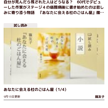
自分が死んだら残された人はどうなる？ 60代でデビュ
ーした作家がステージ４の癌闘病後に書き始めたのは悲し
みに寄り添う物語 『あなたに会える杜のごはん屋』篠友
子インタビュー（前編）
試し読み
あなたに会える杜のごはん屋（1/4）
9月13日更新
篠友子