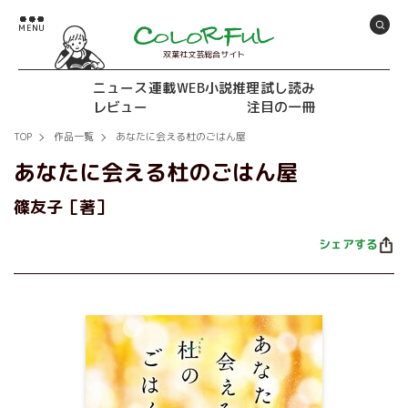
双葉社文芸総合サイト
ニュース
連載
WEB小説推理
試し読み
レビュー
注目の一冊
TOP
作品一覧
あなたに会える杜のごはん屋
あなたに会える杜のごはん屋
篠友子［著］
シェアする