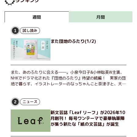
ランキング
月間
週間
試し読み
1
また団地のふたり(1/2)
また、あのふたりに会える――。小泉今日子&小林聡美W主演、
NHKでドラマ化された『団地のふたり』待望の続編！ 実家の団
地で暮らす、イラストレーターのなっちゃんこと奈津子と、大学
非常勤講師のノエチこと野枝。フリマアプリの売り上げでちょっ
とした贅沢を楽しんだり、近所のおばちゃんの恋バナを聞いてあ
げたり、部屋でふたりだけの「台湾映画祭」を催したり。50代
ニュース
2
独身、幼なじみの変わらぬ友情とささやかな幸せの日々を描く。
新文芸誌「Leaf リーフ」が2026年10
月創刊！ 毎号ワンテーマで豪華執筆陣
が集う新たな「紙の文芸誌」が誕生