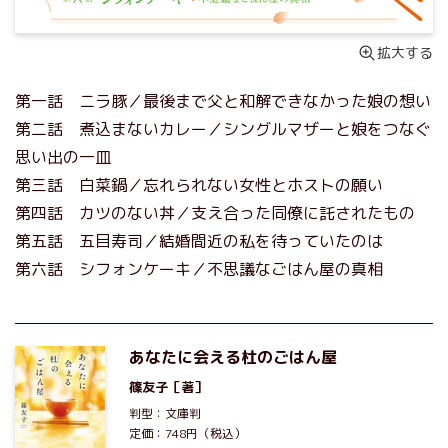
拡大する
第一話 ニラ豚／最後まで父と和解できなかった娘の想い
第二話 煮込まないカレー／シングルマザーと娘をつなぐ
思い出の一皿
第三話 白菜鍋／忘れられない女性とホストの願い
第四話 カツのない丼／支え合った同僚に託されたもの
第五話 五目寿司／結婚間近の私を待っていたのは
第六話 シフォンケーキ／不思議なごはん屋の真相
あなたに会える杜のごはん屋
篠友子
［著］
判型：文庫判
定価：748円（税込）