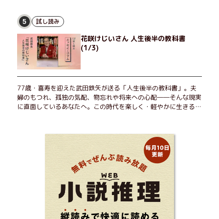
試し読み
5
花咲けじいさん 人生後半の教科書
(1/3)
77歳・喜寿を迎えた武田鉄矢が送る「人生後半の教科書」。夫
婦のもつれ、孤独の気配、物忘れや将来への心配――そんな現実
に直面しているあなたへ。この時代を楽しく・軽やかに生きるヒ
ントを独自の切り口で綴る。長年の読書で得た知見や自身の経験
をもとに繰り出される持論は説得力満点。まだまだ人生これか
ら！ 読むだけで前向きになれる一冊。