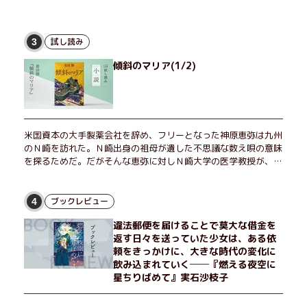
試し読み
3
傾斜のマリア(1/2)
米国資本の大手製薬会社を辞め、フリーとなった神原恵弥は九州
のＮ崎を訪れた。Ｎ崎出身の祖母が遺した不思議な数え唄の意味
を探るためだ。だがそんな恵弥に対しＮ崎大学の医学教授が、米
国の監視下に置かれている女性科学者への接触を求めてきた。出
島で見つかったある物質について博士の意見を聞きたいという。
恵弥は、まるで影のような存在の博士とまみえることはできるの
ブックレビュー
4
か？ そして、唄の歌詞「かたむくマリア」に込められた秘密と
違法郵便を届けることで莫大な借金を
は？ 謎めいたラストが鮮烈な余韻を残すシリーズ第四作！
返す日々を送っていた少女は、ある依
頼をきっかけに、大きな時代の変化に
飲み込まれていく──『燃える夜空に
星ちりばめて』実石沙枝子