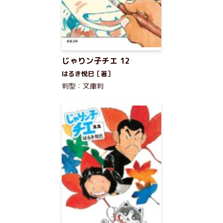
じゃりン子チエ 12
はるき悦巳［著］
判型：文庫判