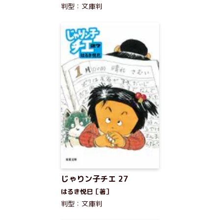
判型：文庫判
じゃりン子チエ 27
はるき悦巳［著］
判型：文庫判