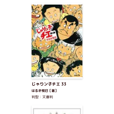
じゃりン子チエ 33
はるき悦巳［著］
判型：文庫判