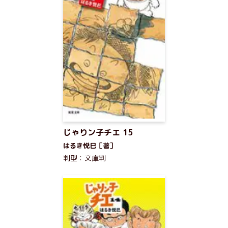
じゃりン子チエ 15
はるき悦巳［著］
判型：文庫判