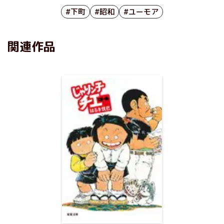
#下町
#昭和
#ユーモア
関連作品