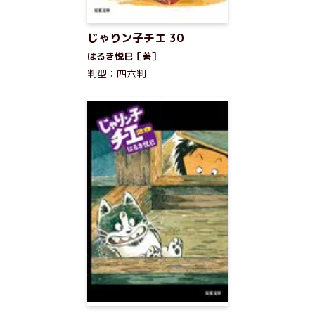
じゃりン子チエ 30
はるき悦巳［著］
判型：四六判