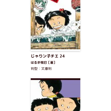
じゃりン子チエ 24
はるき悦巳［著］
判型：文庫判