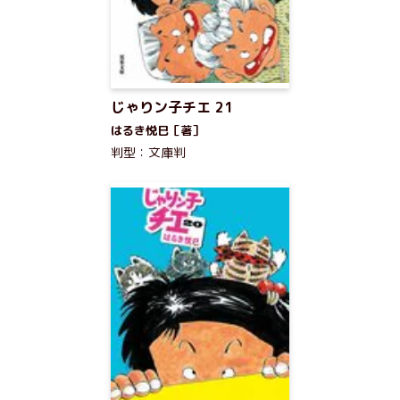
じゃりン子チエ 21
はるき悦巳［著］
判型：文庫判