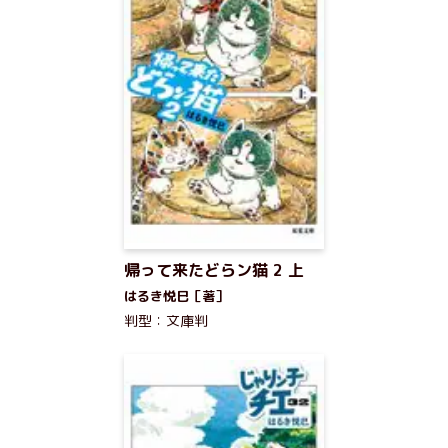
帰って来たどらン猫 2 上
はるき悦巳［著］
判型：文庫判