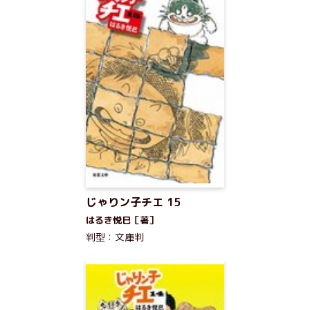
じゃりン子チエ 15
はるき悦巳［著］
判型：文庫判