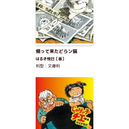
帰って来たどらン猫
はるき悦巳［著］
判型：文庫判