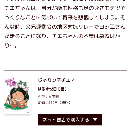
チエちゃんは、自分が顔も性格も足の速さもテツそ
っくりなことに気づいて将来を悲観してしまう。そ
んな時、父兄運動会の地区対抗リレーでヨシ江さん
が走ることになり、チエちゃんの不安は募るばか
り…。
じゃりン子チエ 4
はるき悦巳
［著］
判型：文庫判
定価：880円（税込）
ネット書店で購入する