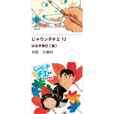
じゃりン子チエ 12
はるき悦巳［著］
判型：文庫判