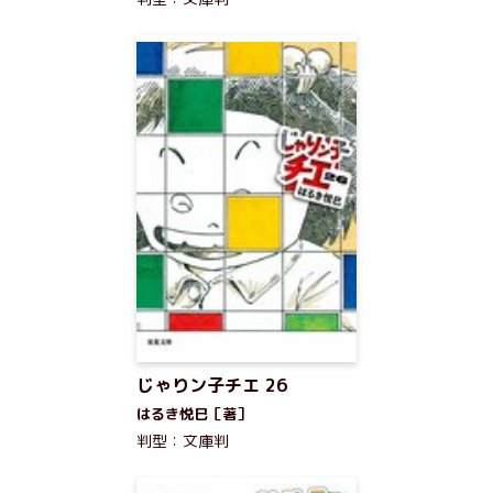
じゃりン子チエ 26
はるき悦巳［著］
判型：文庫判