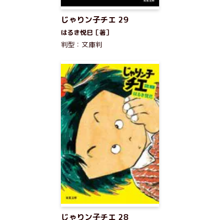
じゃりン子チエ 29
はるき悦巳［著］
判型：文庫判
じゃりン子チエ 28