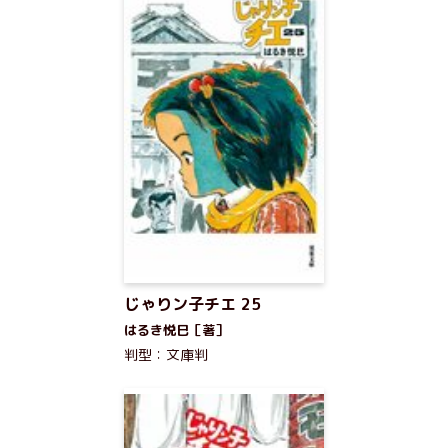
じゃりン子チエ 25
はるき悦巳［著］
判型：文庫判