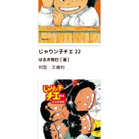
じゃりン子チエ 22
はるき悦巳［著］
判型：文庫判