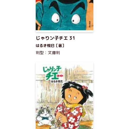
じゃりン子チエ 31
はるき悦巳［著］
判型：文庫判