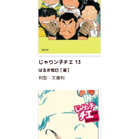
じゃりン子チエ 13
はるき悦巳［著］
判型：文庫判