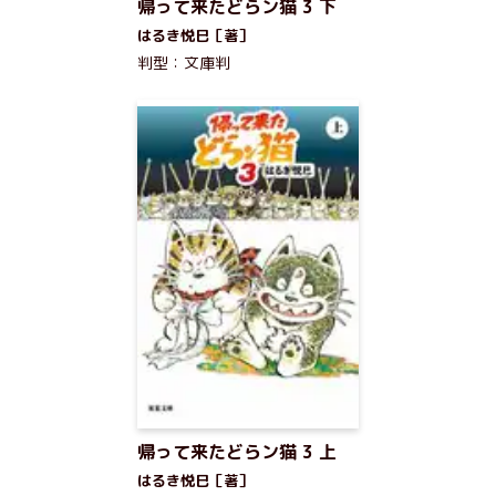
帰って来たどらン猫 3 下
はるき悦巳［著］
判型：文庫判
帰って来たどらン猫 3 上
はるき悦巳［著］