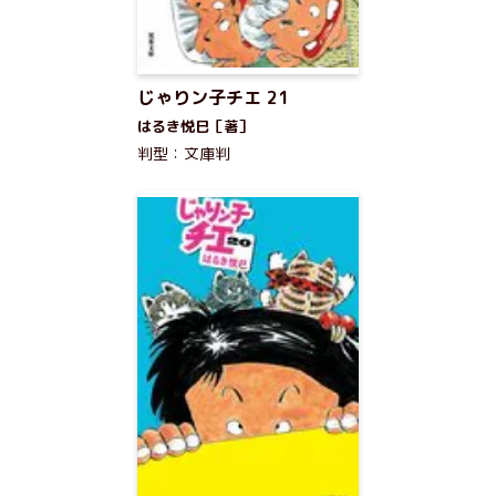
じゃりン子チエ 21
はるき悦巳［著］
判型：文庫判