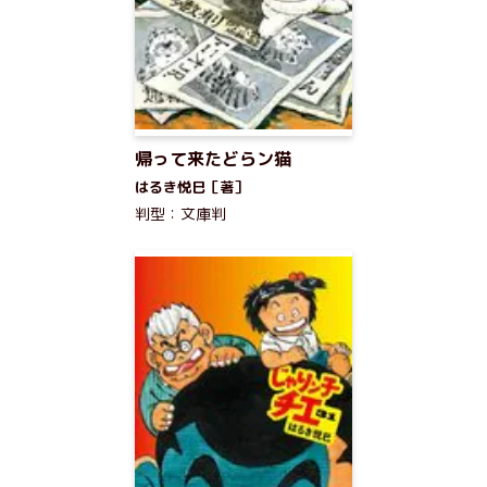
帰って来たどらン猫
はるき悦巳［著］
判型：文庫判