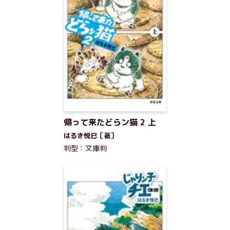
帰って来たどらン猫 2 上
はるき悦巳［著］
判型：文庫判