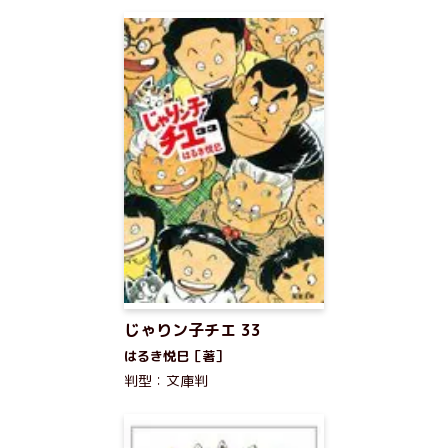
じゃりン子チエ 33
はるき悦巳［著］
判型：文庫判