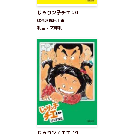
じゃりン子チエ 20
はるき悦巳［著］
判型：文庫判
じゃりン子チエ 19