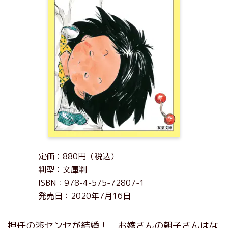
定価：880円（税込）
判型：文庫判
ISBN：978-4-575-72807-1
発売日：2020年7月16日
担任の渉センセが結婚！ お嫁さんの朝子さんはな