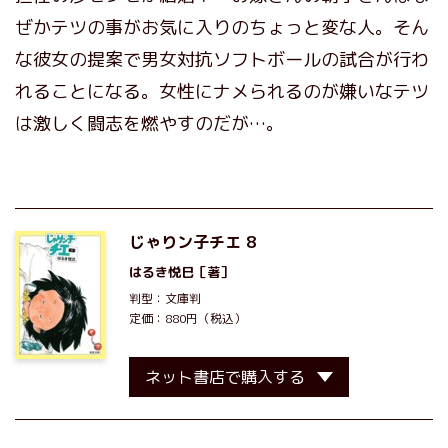
ぜかテツの事がお気に入りのちょっと変な人。そん
な彼女の提案で男女対抗ソフトボールの試合が行わ
れることになる。女性にナメられるのが嫌いなテツ
は激しく闘志を燃やすのだが…。
じゃりン子チエ 8
はるき悦巳
［著］
判型：文庫判
定価：880円（税込）
ネット書店で購入する