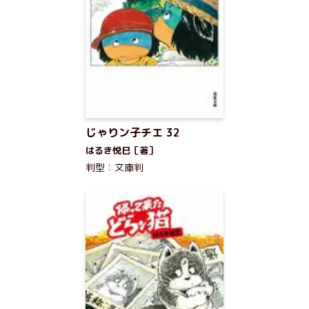
じゃりン子チエ 32
はるき悦巳［著］
判型：文庫判