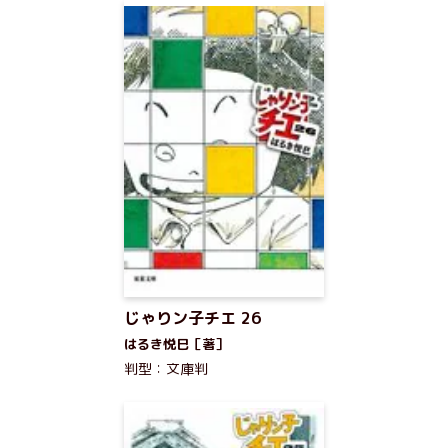
じゃりン子チエ 26
はるき悦巳［著］
判型：文庫判