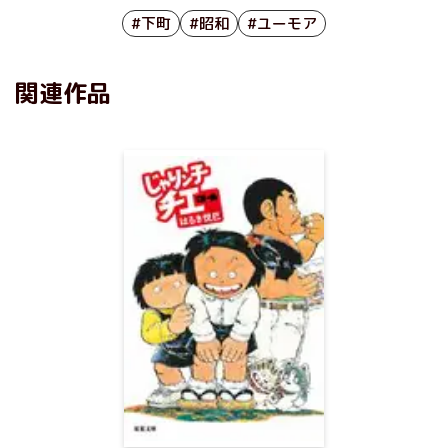
#下町
#昭和
#ユーモア
関連作品