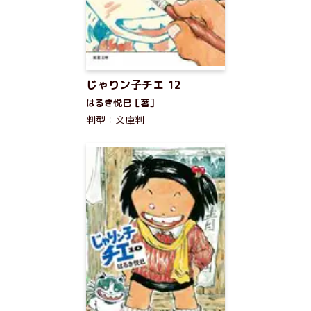
じゃりン子チエ 12
はるき悦巳［著］
判型：文庫判