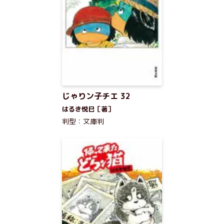
じゃりン子チエ 32
はるき悦巳［著］
判型：文庫判