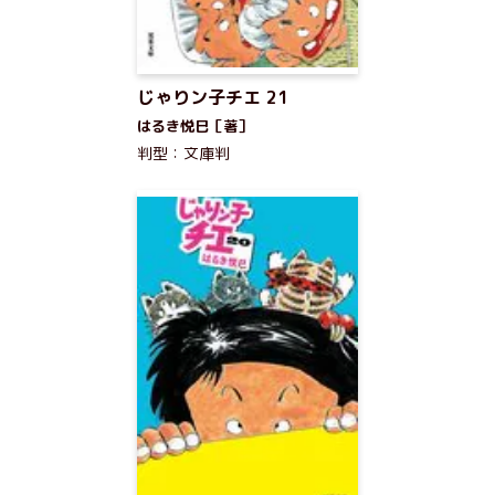
じゃりン子チエ 21
はるき悦巳［著］
判型：文庫判