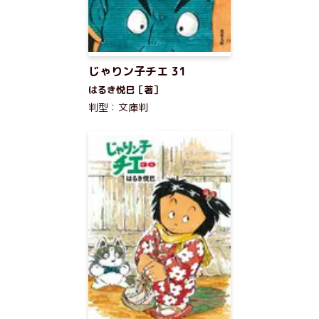
じゃりン子チエ 31
はるき悦巳［著］
判型：文庫判