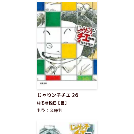
じゃりン子チエ 26
はるき悦巳［著］
判型：文庫判