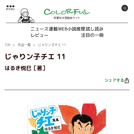
双葉社文芸総合サイト
ニュース
連載
WEB小説推理
試し読み
レビュー
注目の一冊
TOP
作品一覧
じゃりン子チエ 11
じゃりン子チエ 11
はるき悦巳［著］
シェアする