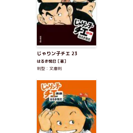
じゃりン子チエ 23
はるき悦巳［著］
判型：文庫判