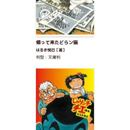
帰って来たどらン猫
はるき悦巳［著］
判型：文庫判