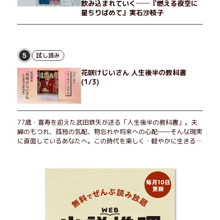
飲み込まれていく──『燃える夜空に
星ちりばめて』実石沙枝子
試し読み
5
花咲けじいさん 人生後半の教科書
(1/3)
77歳・喜寿を迎えた武田鉄矢が送る「人生後半の教科書」。夫
婦のもつれ、孤独の気配、物忘れや将来への心配――そんな現実
に直面しているあなたへ。この時代を楽しく・軽やかに生きるヒ
ントを独自の切り口で綴る。長年の読書で得た知見や自身の経験
をもとに繰り出される持論は説得力満点。まだまだ人生これか
ら！ 読むだけで前向きになれる一冊。