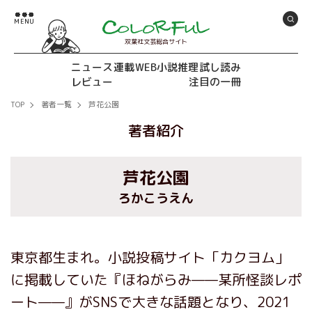
双葉社文芸総合サイト
ニュース
連載
WEB小説推理
試し読み
レビュー
注目の一冊
TOP
著者一覧
芦花公園
著者紹介
芦花公園
ろかこうえん
東京都生まれ。小説投稿サイト「カクヨム」
に掲載していた『ほねがらみ——某所怪談レポ
ート——』がSNSで大きな話題となり、2021