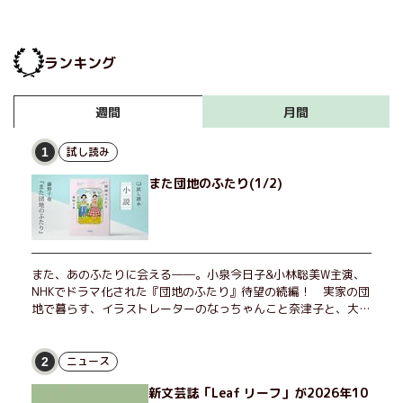
の少年たちを追ったノンフ
ィクション、逆転と感動の
企業エンターテインメント
ランキング
小説など、双葉社８月の新
刊をご紹介！
月間
週間
試し読み
1
また団地のふたり(1/2)
また、あのふたりに会える――。小泉今日子&小林聡美W主演、
NHKでドラマ化された『団地のふたり』待望の続編！ 実家の団
地で暮らす、イラストレーターのなっちゃんこと奈津子と、大学
非常勤講師のノエチこと野枝。フリマアプリの売り上げでちょっ
とした贅沢を楽しんだり、近所のおばちゃんの恋バナを聞いてあ
げたり、部屋でふたりだけの「台湾映画祭」を催したり。50代
ニュース
2
独身、幼なじみの変わらぬ友情とささやかな幸せの日々を描く。
新文芸誌「Leaf リーフ」が2026年10