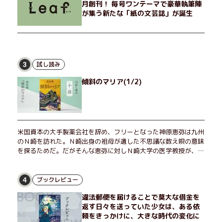
月創刊！ 毎号ワンテーマで豪華執筆陣
が集う新たな「紙の文芸誌」が誕生
試し読み
3
傾斜のマリア(1/2)
米国資本の大手製薬会社を辞め、フリーとなった神原恵弥は九州
のＮ崎を訪れた。Ｎ崎出身の祖母が遺した不思議な数え唄の意味
を探るためだ。だがそんな恵弥に対しＮ崎大学の医学教授が、米
国の監視下に置かれている女性科学者への接触を求めてきた。出
島で見つかったある物質について博士の意見を聞きたいという。
恵弥は、まるで影のような存在の博士とまみえることはできるの
ブックレビュー
4
か？ そして、唄の歌詞「かたむくマリア」に込められた秘密と
違法郵便を届けることで莫大な借金を
は？ 謎めいたラストが鮮烈な余韻を残すシリーズ第四作！
返す日々を送っていた少女は、ある依
頼をきっかけに、大きな時代の変化に