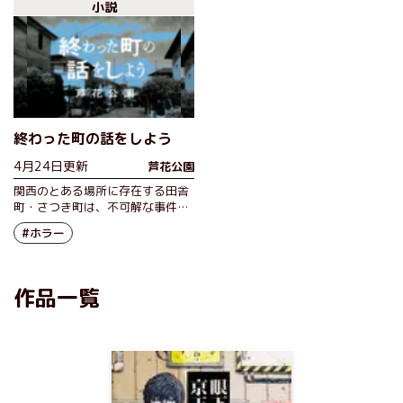
小説
終わった町の話をしよう
4月24日更新
芦花公園
関西のとある場所に存在する田舎
町・さつき町は、不可解な事件が
多発する町だった。左遷人事でさ
#ホラー
つき町にやってきて、地域の記録
を残す業務を課せられた千家彩音
は、徐々に町に蔓延る怪異に迫る
ことになり……。
作品一覧