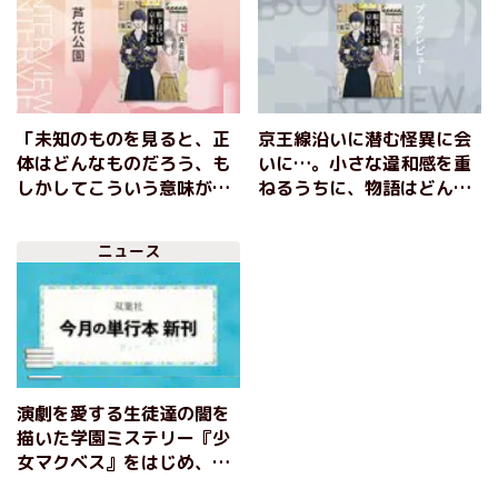
「未知のものを見ると、正
京王線沿いに潜む怪異に会
体はどんなものだろう、も
いに…。小さな違和感を重
しかしてこういう意味があ
ねるうちに、物語はどんど
るのではないか、と考えて
んおぞましい歪みを増し、
しまう」ホラー界注目の才
狂気へ。驚愕の反転が起こ
ニュース
能が放つ新感覚のエモーシ
るホラー小説『眼下は昏い
ョナル・ホラー 『眼下は
京王線です』芦花公園
昏い京王線です』芦花公園
インタビュー
演劇を愛する生徒達の闇を
描いた学園ミステリー『少
女マクベス』をはじめ、オ
オクワガタ採集をする永遠