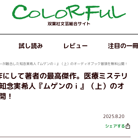
双葉社文芸総合サイト
試し読み
レビュー
注目の一
ジーが融合した知念実希人『ムゲンのｉ』（上）のオーディオブック冒頭を無料公開！
ト作にして著者の最高傑作。医療ミステリ
知念実希人『ムゲンのｉ』（上）のオ
開！
2025.8.20
シェアする