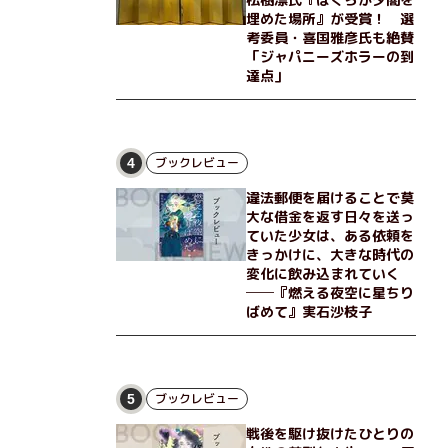
埋めた場所』が受賞！ 選
考委員・喜国雅彦氏も絶賛
「ジャパニーズホラーの到
達点」
ブックレビュー
4
違法郵便を届けることで莫
大な借金を返す日々を送っ
ていた少女は、ある依頼を
きっかけに、大きな時代の
変化に飲み込まれていく
──『燃える夜空に星ちり
ばめて』実石沙枝子
ブックレビュー
5
戦後を駆け抜けたひとりの