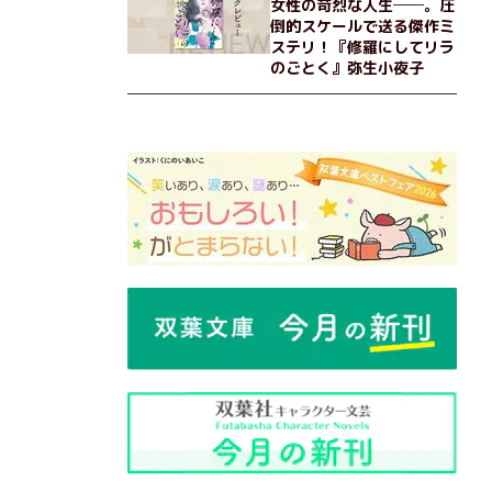
女性の苛烈な人生──。圧
倒的スケールで送る傑作ミ
ステリ！『修羅にしてリラ
のごとく』弥生小夜子