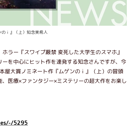
ンのｉ』（上）知念実希人
ホラー『スワイプ厳禁 変死した大学生のスマホ』
リーを中心にヒット作を連発する知念さんですが、今
年本屋大賞ノミネート作『ムゲンのｉ』（上）の冒頭
能、医療×ファンタジー×ミステリーの超大作をお楽し
cles/-/5295