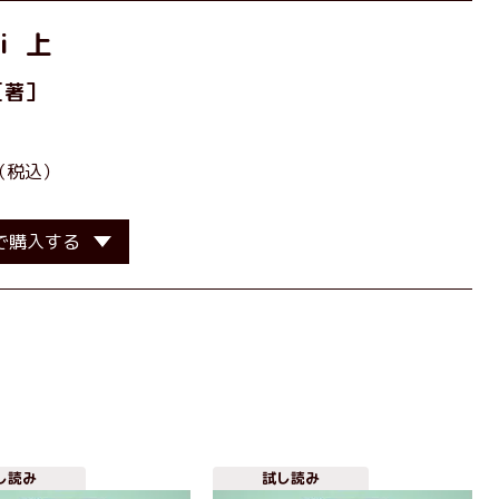
ｉ 上
［著］
（税込）
で購入する
し読み
試し読み