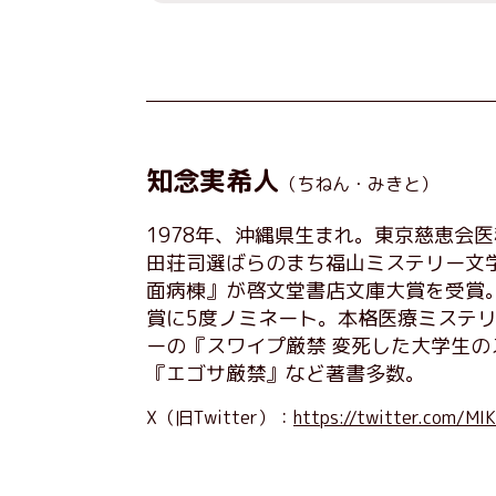
知念実希人
（ちねん・みきと）
1978年、沖縄県生まれ。東京慈恵会医
田荘司選ばらのまち福山ミステリー文
面病棟』が啓文堂書店文庫大賞を受賞
賞に5度ノミネート。本格医療ミステ
ーの『スワイプ厳禁 変死した大学生の
『エゴサ厳禁』など著書多数。
X（旧Twitter）：
https://twitter.com/MI