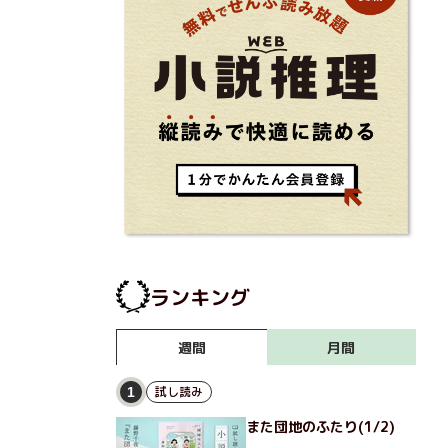
ランキング
月間
週間
試し読み
1
また団地のふたり(1/2)