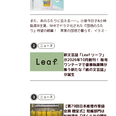
また、あのふたりに会える――。小泉今日子&小林
聡美W主演、NHKでドラマ化された『団地のふた
り』待望の続編！ 実家の団地で暮らす、イラスト
レーターのなっちゃんこと奈津子と、大学非常勤講
師のノエチこと野枝。フリマアプリの売り上げでち
ょっとした贅沢を楽しんだり、近所のおばちゃんの
ニュース
2
恋バナを聞いてあげたり、部屋でふたりだけの「台
新文芸誌「Leaf リーフ」
湾映画祭」を催したり。50代独身、幼なじみの変
が2026年10月創刊！ 毎号
わらぬ友情とささやかな幸せの日々を描く。
ワンテーマで豪華執筆陣が
集う新たな「紙の文芸誌」
が誕生
ニュース
3
【第79回日本推理作家協
会賞 贈呈式】短編部門は
松樹凛氏『ぼくらが夕闇を