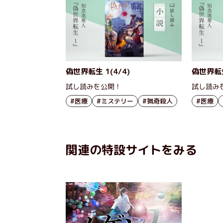
偽世界転生 1(4/4)
偽世界転生
試し読みを公開！
試し読み
#医療
#ミステリー
#猟奇殺人
#医療
関連の特設サイトをみる