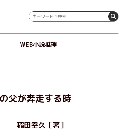
冊
WEB小説推理
の父が奔走する時
稲田幸久［著］