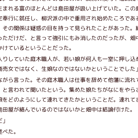
生まれる富のほとんどは島田屋が吸い上げていた。この
定奉行に就任し、柳沢派の中で重用され始めたころであ
、その関係は疑惑の目を持って見られたことがあった。
っただけだ、と言って強引にもみ消したのだったが、畑
かけているということだった。
入りしていた庭木職人が、若い娘が何人も一室に押し込
商売女ではなく、生娘なのではないかということでした
がら言った。その庭木職人は仕事を辞めて他藩に流れ
、と言われて聞いたという。集めた娘たちがなにをやら
娘をどのようにして連れてきたかということだ。連れて
島田屋が絡んでいるのではないかと畑中は結論付けた。
だ」
述べた。