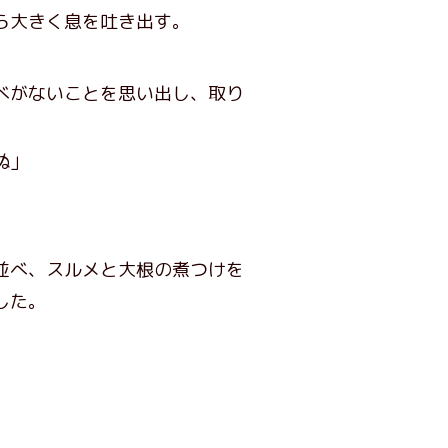
ら大きく息を吐き出す。
べがないことを思い出し、取り
ぬ」
並べ、スルメと大根の煮つけを
した。