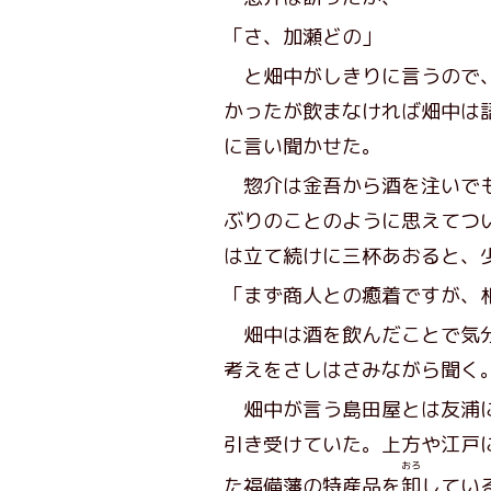
「さ、加瀬どの」
と畑中がしきりに言うので、
かったが飲まなければ畑中は
に言い聞かせた。
惣介は金吾から酒を注いでも
ぶりのことのように思えてつ
は立て続けに三杯あおると、
「まず商人との癒着ですが、
畑中は酒を飲んだことで気分
考えをさしはさみながら聞く
畑中が言う島田屋とは友浦に
引き受けていた。上方や江戸
おろ
た福備藩の特産品を
卸
してい