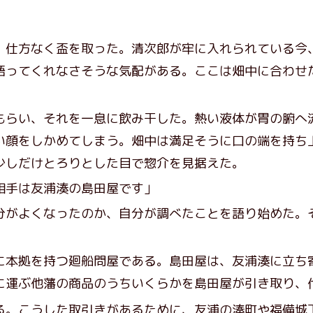
仕方なく盃を取った。清次郎が牢に入れられている今
語ってくれなさそうな気配がある。ここは畑中に合わせ
らい、それを一息に飲み干した。熱い液体が胃の腑へ
い顔をしかめてしまう。畑中は満足そうに口の端を持ち
少しだけとろりとした目で惣介を見据えた。
相手は友浦湊の島田屋です」
がよくなったのか、自分が調べたことを語り始めた。
。
本拠を持つ廻船問屋である。島田屋は、友浦湊に立ち
に運ぶ他藩の商品のうちいくらかを島田屋が引き取り、
る。こうした取引きがあるために、友浦の湊町や福備城