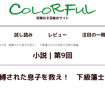
双葉社文芸総合サイト
試し読み
レビュー
注目の一
第９回 捕縛された息子を救え！ 下級藩士の父が奔走する時代長編
小説
｜
第9回
縛された息子を救え！ 下級藩士