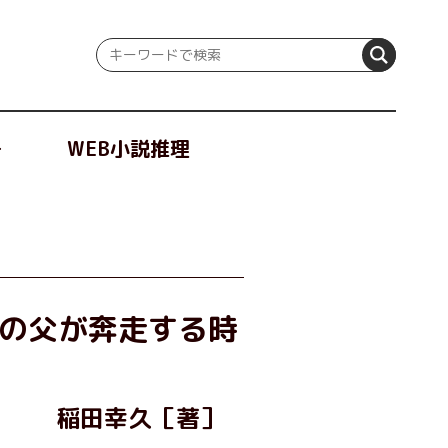
冊
WEB小説推理
の父が奔走する時
稲田幸久［著］