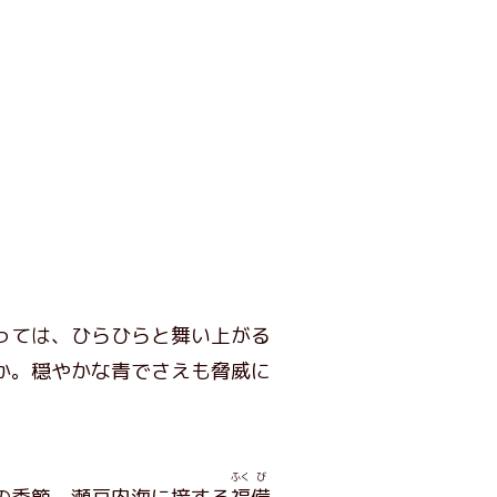
っては、ひらひらと舞い上がる
か。穏やかな青でさえも脅威に
ふく
び