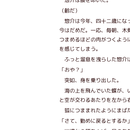
惣介は腰を叩いた。
（齢だ）
惣介は今年、四十二歳になっ
今はだめだ。一応、毎朝、木
つまめるほどの肉がつくよう
を感じてしまう。
ふっと溜息を洩らした惣介
「おや？」
突如、身を乗り出した。
海の上を飛んでいた蝶が、い
と空が交わるあたりを左から
狐につままれたようにまばた
「さて、勤めに戻るとするか