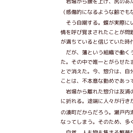
岩場から腰を上げ、尻のあた
（感傷的になるような齢でも
そう自嘲する。蝶が実際にい
情を呼び覚まされたことが問
が満ちていると信じていた時
だが、藩という組織で働くう
た。その中で唯一とがらせた
とで消えた。今、惣介は、自
ことは、不本意な勤めであっ
岩場から離れた惣介は友浦の
に折れる。途端に人々が行き
の湊町だからだろう。瀬戸内
なってしまう。そのため、多
自然、人も物も集まる繁華な