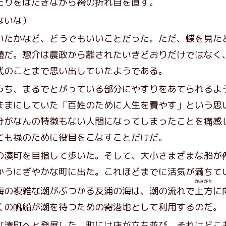
りをはたきながら袴の折れ目を直す。
ないな）
たかなど、どうでもいいことだった。ただ、蝶を見た
題だ。惣介は農政から離されたいきどおりだけではなく
代のことまで思い出していたようである。
ち、まるでとがっている部分にやすりをあてられるよ
ままにしていた「百姓のために人生を費やす」という思
分がなんの特徴もない人間になってしまったことを痛感
ても禄のために役目をこなすことだけだ。
湊町を目指して歩いた。そして、大小さまざまな船が
かうにぎやかな町に出た。これほどまでに活気が満ちて
かみがた
海の複雑な潮がぶつかる友浦の海は、潮の流れで
上方
に
くの帆船が潮を待つための寄港地として利用するのだ。
湊町へと発展した。町には店が立ち並び、それはどこ