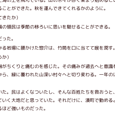
海の上を飛んでいる。山の木々が赤く染まり始めるこ
ることができた。秋を運んできてくれるかのように。
てきたか）
の領民は季節の移ろいに思いを馳せることができる。
だった。
る岩場に腰かけた惣介は、竹筒を口に当てて喉を潤す
うか）
がちくりと痛むのを感じた。その痛みが過去へと意識
から、緑に覆われた山深い村々へと切り変わる。一年の
た。民はよくなついたし、そんな百姓たちを救おうと
ていく大地だと思っていた。それだけに、湊町で勤める
るほど強いものだった。