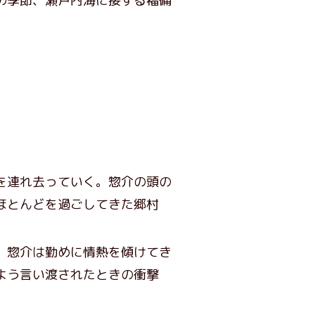
の季節、瀬戸内海に接する
福
備
。
を連れ去っていく。惣介の頭の
ほとんどを過ごしてきた郷村
、惣介は勤めに情熱を傾けてき
よう言い渡されたときの衝撃