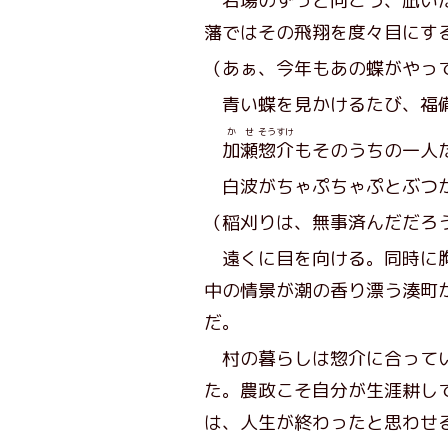
岩場のずっと向こう、凪いだ
藩ではその飛翔を度々目にす
（あぁ、今年もあの蝶がやっ
青い蝶を見かけるたび、福備
かせ
そうすけ
加瀬
惣介
もそのうちの一人
白波がちゃぷちゃぷとぶつか
（稲刈りは、無事済んだだろ
遠くに目を向ける。同時に胸
中の情景が潮の香り漂う湊町
だ。
村の暮らしは惣介に合ってい
た。農政こそ自分が生涯耕し
は、人生が終わったと思わせ