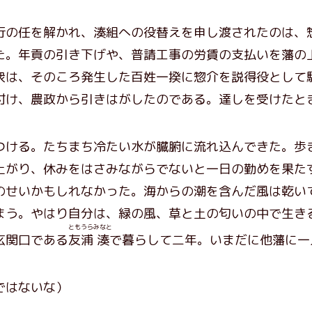
の任を解かれ、湊組への役替えを申し渡されたのは、
た。年貢の引き下げや、普請工事の労賃の支払いを藩の
衆は、そのころ発生した百姓一揆に惣介を説得役として
付け、農政から引きはがしたのである。達しを受けたと
ける。たちまち冷たい水が臓腑に流れ込んできた。歩
上がり、休みをはさみながらでないと一日の勤めを果た
のせいかもしれなかった。海からの潮を含んだ風は乾い
まう。やはり自分は、緑の風、草と土の匂いの中で生き
ともうら
みなと
玄関口である
友浦
湊
で暮らして二年。いまだに他藩に一
ではないな）