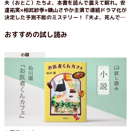
夫（おとこ）たちよ、本書を読んで震えて眠れ。安
達祐実×相武紗季×磯山さやか主演で連続ドラマ化が
決定した予測不能のミステリー！『夫よ、死んでく
れないか』丸山正樹
おすすめの試し読み
小説