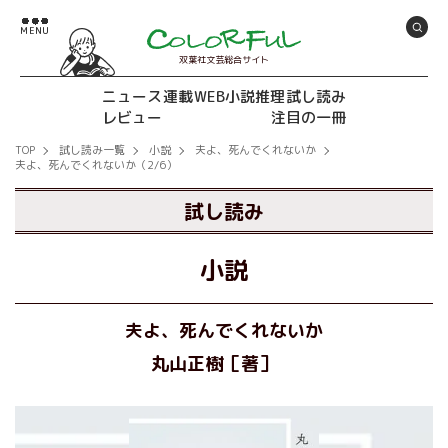
双葉社文芸総合サイト
ニュース
連載
WEB小説推理
試し読み
レビュー
注目の一冊
TOP
試し読み一覧
小説
夫よ、死んでくれないか
夫よ、死んでくれないか（2/6）
試し読み
小説
夫よ、死んでくれないか
丸山正樹［著］