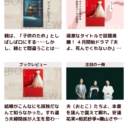
親は、「子供のため」とし
過激なタイトルで話題沸
ばしば口にする……しか
騰！ ４月開始ドラマ『夫
し、親とて間違うことはあ
よ、死んでくれないか』の
る。「大学受験」を題材と
原作が、前代未聞のタイト
した青春ミステリー 『サ
ルを隠せる両面カバーで大
ブックレビュー
注目の一冊
クラサク、サクラチル』辻
重版！
堂ゆめ
結婚がこんなにも孤独だな
夫（おとこ）たちよ、本書
んて知らなかった。すれ違
を読んで震えて眠れ。安達
う夫婦関係が人生を思わぬ
祐実×相武紗季×磯山さやか
方向へ導く、結婚の本質と
主演で連続ドラマ化が決定