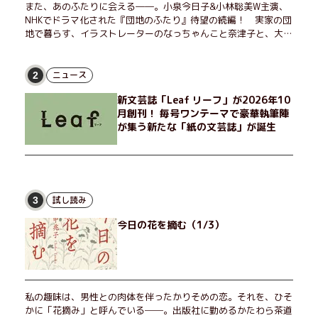
また、あのふたりに会える――。小泉今日子&小林聡美W主演、
NHKでドラマ化された『団地のふたり』待望の続編！ 実家の団
地で暮らす、イラストレーターのなっちゃんこと奈津子と、大学
非常勤講師のノエチこと野枝。フリマアプリの売り上げでちょっ
とした贅沢を楽しんだり、近所のおばちゃんの恋バナを聞いてあ
げたり、部屋でふたりだけの「台湾映画祭」を催したり。50代
ニュース
2
独身、幼なじみの変わらぬ友情とささやかな幸せの日々を描く。
新文芸誌「Leaf リーフ」が2026年10
月創刊！ 毎号ワンテーマで豪華執筆陣
が集う新たな「紙の文芸誌」が誕生
試し読み
3
今日の花を摘む（1/3）
私の趣味は、男性との肉体を伴ったかりそめの恋。それを、ひそ
かに「花摘み」と呼んでいる──。出版社に勤めるかたわら茶道