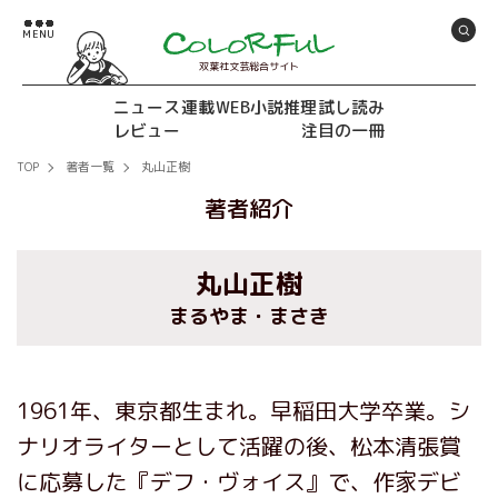
双葉社文芸総合サイト
ニュース
連載
WEB小説推理
試し読み
レビュー
注目の一冊
TOP
著者一覧
丸山正樹
著者紹介
丸山正樹
まるやま・まさき
1961年、東京都生まれ。早稲田大学卒業。シ
ナリオライターとして活躍の後、松本清張賞
に応募した『デフ・ヴォイス』で、作家デビ