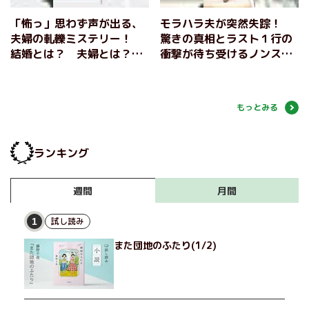
「怖っ」思わず声が出る、
モラハラ夫が突然失踪！
夫婦の軋轢ミステリー！
驚きの真相とラスト１行の
結婚とは？ 夫婦とは？
衝撃が待ち受けるノンスト
幸せとは？ 最後の一行に
ップ・ミステリ！『夫よ、
衝撃が待ち受ける──『夫
死んでくれないか』丸山正
よ、死んでくれないか』丸
樹インタビュー（後編）
もっとみる
山正樹
ランキング
月間
週間
試し読み
1
また団地のふたり(1/2)