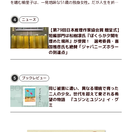
を嗜む愉里子は、一見地味な51歳の独身女性。だが人生を折り
返した今、「今日が一番若い」と日々を謳歌するように花摘みを
愉しんでいた。そんな愉里子の前に初めて、恋の終わりを怖れさ
せる男が現れた。茶の湯の粋人、70歳の万江島だ。だが彼に
ニュース
4
は、ある秘密があった……。自分の心と身体を偽らない女たちの
【第79回日本推理作家協会賞 贈呈式】
姿と、その連帯を描く。赤裸々にして切実な、セクシュアリティ
短編部門は松樹凛氏『ぼくらが夕闇を
をめぐる物語。
埋めた場所』が受賞！ 選考委員・喜
国雅彦氏も絶賛「ジャパニーズホラー
の到達点」
ブックレビュー
5
同じ被害に遭い、異なる環境で育った
二人の少女。世代を超えて愛される希
望の物語 『ユジンとユジン』イ・グ
ミ