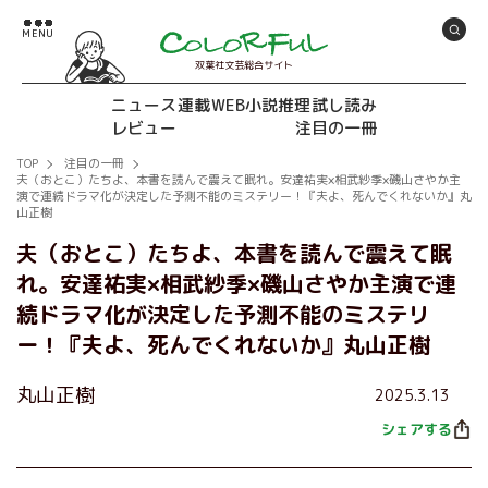
双葉社文芸総合サイト
ニュース
連載
WEB小説推理
試し読み
レビュー
注目の一冊
TOP
注目の一冊
夫（おとこ）たちよ、本書を読んで震えて眠れ。安達祐実×相武紗季×磯山さやか主
演で連続ドラマ化が決定した予測不能のミステリー！『夫よ、死んでくれないか』丸
山正樹
夫（おとこ）たちよ、本書を読んで震えて眠
れ。安達祐実×相武紗季×磯山さやか主演で連
続ドラマ化が決定した予測不能のミステリ
ー！『夫よ、死んでくれないか』丸山正樹
丸山正樹
2025.3.13
シェアする