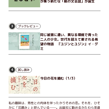
が集う新たな「紙の文芸誌」が誕生
ブックレビュー
3
同じ被害に遭い、異なる環境で育った
二人の少女。世代を超えて愛される希
望の物語 『ユジンとユジン』イ・グ
ミ
試し読み
4
今日の花を摘む（1/3）
私の趣味は、男性との肉体を伴ったかりそめの恋。それを、ひそ
かに「花摘み」と呼んでいる──。出版社に勤めるかたわら茶道