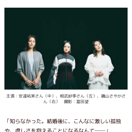
主演：安達祐実さん（中）、相武紗季さん（左）、磯山さやかさ
ん（右） 撮影：冨田望
「知らなかった。結婚後に、こんなに激しい孤独
や、虚しさを抱えることになるなんて──」