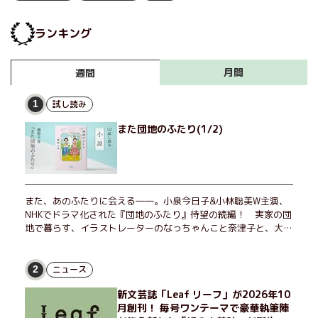
ランキング
月間
週間
試し読み
1
また団地のふたり(1/2)
また、あのふたりに会える――。小泉今日子&小林聡美W主演、
NHKでドラマ化された『団地のふたり』待望の続編！ 実家の団
地で暮らす、イラストレーターのなっちゃんこと奈津子と、大学
非常勤講師のノエチこと野枝。フリマアプリの売り上げでちょっ
とした贅沢を楽しんだり、近所のおばちゃんの恋バナを聞いてあ
げたり、部屋でふたりだけの「台湾映画祭」を催したり。50代
ニュース
2
独身、幼なじみの変わらぬ友情とささやかな幸せの日々を描く。
新文芸誌「Leaf リーフ」が2026年10
月創刊！ 毎号ワンテーマで豪華執筆陣