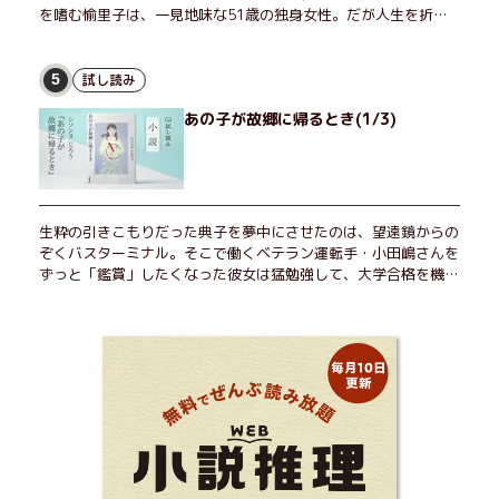
を嗜む愉里子は、一見地味な51歳の独身女性。だが人生を折り
返した今、「今日が一番若い」と日々を謳歌するように花摘みを
愉しんでいた。そんな愉里子の前に初めて、恋の終わりを怖れさ
せる男が現れた。茶の湯の粋人、70歳の万江島だ。だが彼に
試し読み
5
は、ある秘密があった……。自分の心と身体を偽らない女たちの
あの子が故郷に帰るとき(1/3)
姿と、その連帯を描く。赤裸々にして切実な、セクシュアリティ
をめぐる物語。
生粋の引きこもりだった典子を夢中にさせたのは、望遠鏡からの
ぞくバスターミナル。そこで働くベテラン運転手・小田嶋さんを
ずっと「鑑賞」したくなった彼女は猛勉強して、大学合格を機に
近くで暮らすことに──。初恋、就職、大切な人との別れ。「こ
んなはずじゃなかった」の先で毎日はちょっとずつ面白くな
る！ 地元が恋しくなったとき、どこか遠くへ逃げたいときは読
んで下さい。孤独を愛する人のお守りになる、くすっと、うるっ
と、心がゆるむ短編集。