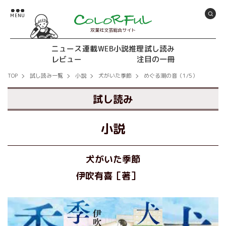
双葉社文芸総合サイト
ニュース
連載
WEB小説推理
試し読み
レビュー
注目の一冊
TOP
試し読み一覧
小説
犬がいた季節
めぐる潮の音（1/5）
試し読み
小説
犬がいた季節
伊吹有喜［著］