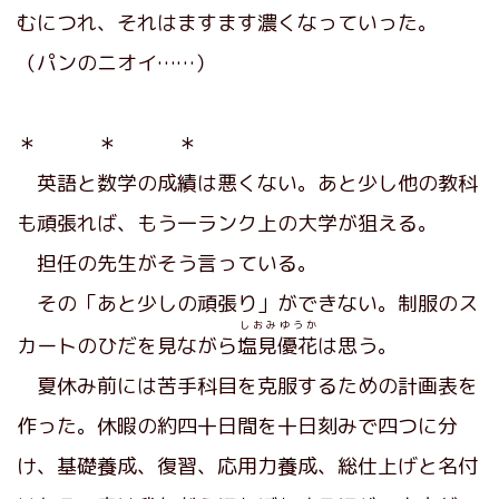
むにつれ、それはますます濃くなっていった。
（パンのニオイ……）
＊ ＊ ＊
英語と数学の成績は悪くない。あと少し他の教科
も頑張れば、もう一ランク上の大学が狙える。
担任の先生がそう言っている。
その「あと少しの頑張り」ができない。制服のス
しおみ
ゆうか
カートのひだを見ながら
塩見
優花
は思う。
夏休み前には苦手科目を克服するための計画表を
作った。休暇の約四十日間を十日刻みで四つに分
け、基礎養成、復習、応用力養成、総仕上げと名付