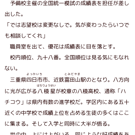
予備校主催の全国統一模試の成績表を担任が差し
出した。
「では志望校は変更なしで。気が変わったらいつで
も相談してくれ」
職員室を出て、優花は成績表に目を落とす。
校内順位、九十八番。全国順位は見る気にもなれ
ない。
よっかいち
とみだやま
三重県
四日市
市、近鉄
富田山
駅のとなり。八方向
はちりょうせい
に光が広がる
八稜星
が校章の八稜高校、通称「ハ
チコウ」は県内有数の進学校だ。学区内にある五十
近くの中学校で成績上位を占める生徒の多くはここ
に集まる。そして入学と同時に大半が悟る。
世の中、上には上がいる。同じような好成績をあ