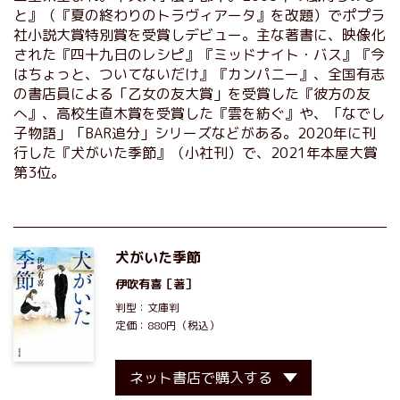
と』（『夏の終わりのトラヴィアータ』を改題）でポプラ
社小説大賞特別賞を受賞しデビュー。主な著書に、映像化
された『四十九日のレシピ』『ミッドナイト・バス』『今
はちょっと、ついてないだけ』『カンパニー』、全国有志
の書店員による「乙女の友大賞」を受賞した『彼方の友
へ』、高校生直木賞を受賞した『雲を紡ぐ』や、「なでし
子物語」「BAR追分」シリーズなどがある。2020年に刊
行した『犬がいた季節』（小社刊）で、2021年本屋大賞
第3位。
犬がいた季節
伊吹有喜
［著］
判型：文庫判
定価：880円（税込）
ネット書店で購入する