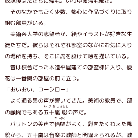
放課後はただちに帰宅。いわゆる帰宅部だ。
そのなかでもごく少数、熱心に作品づくりに取り
組む部員がいる。
美術系大学の志望者か、絵やイラストが好きな生
徒たちだ。彼らはそれぞれ部室のなかにお気に入り
の場所を持ち、そこに席を設けて絵を描いている。
昔は校舎だった木造平屋建ての部室棟に入り、優
花は一番奥の部屋の前に立つ。
「おいおい、コーシロー」
よく通る男の声が響いてきた。美術の教員で、部
いがらし
さとし
の顧問でもある
五十嵐
聡
の声だ。
かっぷく
バリトンの美声で
恰幅
がよく、髭をたくわえた風
貌から、五十嵐は音楽の教師と間違えられるが、教