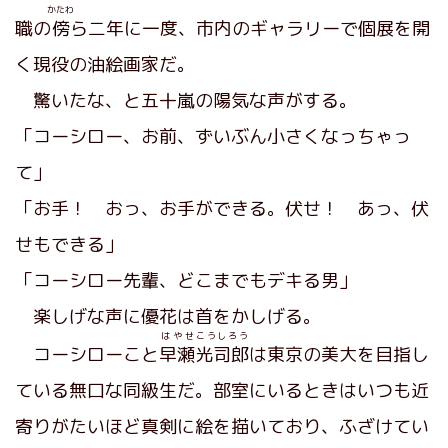
かたわ
職の
傍
ら二年に一度、市内のギャラリーで個展を開
く現役の油絵画家だ。
驚いたな、と五十嵐の陽気な声がする。
「コーシロー、お前、ずいぶん小さくなっちゃっ
て」
「お手！ おっ、お手ができる。伏せ！ あっ、伏
せもできる」
「コーシロー先輩、どこまでもデキる男」
楽しげな声に優花は首をかしげる。
はやせ
こうしろう
コーシローこと
早瀬
光司郎
は東京の美大を目指し
ている無口な同級生だ。部室にいるときはいつも近
寄りがたいほど真剣に絵を描いており、ふざけてい