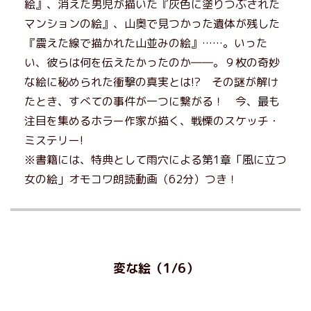
絵』、消えた男児が描いた『灰色に塗りつぶされた
マンションの絵』、山奥で見つかった遺体が残した
『震えた線で描かれた山並みの絵』……。いった
い、彼らは何を伝えたかったのか――。９枚の奇妙
な絵に秘められた衝撃の真実とは!? その謎が解け
たとき、すべての事件が一つに繋がる！ 今、最も
注目を集めるホラー作家が描く、戦慄のスケッチ・
ミステリー!
※書籍には、特典として雨穴による第1章「風に立つ
女の絵」オモコワ朗読動画（62分）つき！
変な絵（1/6）