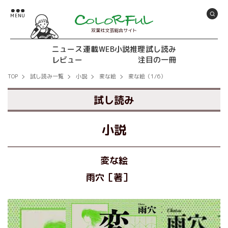
双葉社文芸総合サイト
ニュース
連載
WEB小説推理
試し読み
レビュー
注目の一冊
TOP
試し読み一覧
小説
変な絵
変な絵（1/6）
試し読み
小説
変な絵
雨穴［著］