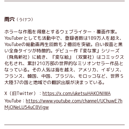
雨穴
（うけつ）
ホラーな作風を得意とするウェブライター・覆面作家。
YouTuberとしても活動中で、登録者数は189万人を超え、
YouTubeの総動画再生回数も２億回を突破。白い仮面と黒
い全身タイツが特徴的。デビュー作『変な家』シリーズ
（飛鳥新社）に続き、『変な絵』（双葉社）はコミックス
化もされ、累計210万部の世界的なミリオンセラー作品と
なっている。その人気は海を越え、アメリカ、イギリス、
フランス、韓国、中国、ブラジル、モロッコなど、世界５
大陸37の国と地域での翻訳出版が決まっている。
X（旧Twitter）：
https://x.com/uketsuHAKONIWA
YouTube：
https://www.youtube.com/channel/UChuwE7h
MjONeLU54uC8Vigw