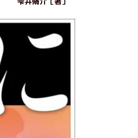
雫井脩介［著］