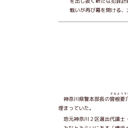
を出し抜く新たな犯罪計
戦いが再び幕を開ける、
そねようす
神奈川県警本部長の
曾根要
埋まっていた。
地元神奈川２区選出代議士