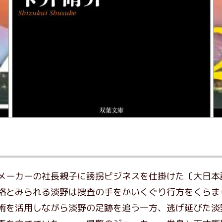
メーカーの社長親子に誘拐ビジネスを仕掛けた〔大日本
格とみられる淡野は捜査の手をかいくぐり行方をくらま
術を活用しながら淡野の足跡を追う一方、逃げ延びた淡