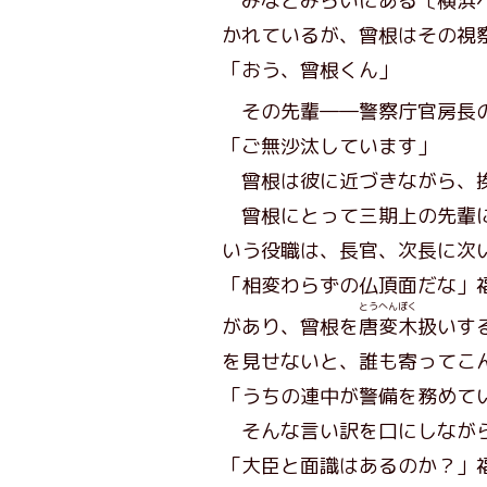
みなとみらいにある〔横浜ベ
かれているが、曾根はその視
「おう、曾根くん」
その先輩――警察庁官房長
「ご無沙汰しています」
曾根は彼に近づきながら、
曾根にとって三期上の先輩に
いう役職は、長官、次長に次
「相変わらずの仏頂面だな」
とうへんぼく
があり、曾根を
唐変木
扱いす
を見せないと、誰も寄ってこ
「うちの連中が警備を務めて
そんな言い訳を口にしながら
「大臣と面識はあるのか？」