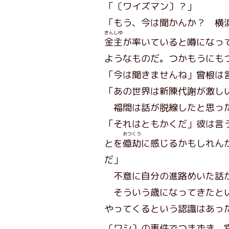
「〔ワイズマン〕？」
「もう、今は聞かんか？ 横
きんしゆ
金主
が率いていると噂になっ
ようなものだ。つかもうにも
「今は聞きませんね」曾根は
「あの世界は新陳代謝が激し
福間は話が脱線したと思った
「それはともかくだ」彼は言
おつくう
とを
億劫
に感じるかもしれん
だ」
不意に自分の進路めいた話が
そういう歳になってきたとい
やってくるという認識はあっ
〔ワシ〕の事件でつまずき、