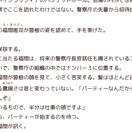
イクラッシィ〕のバンケットホール。会場の内外では
察でここを訪れたわけではない。警察庁の先輩から招待
ふくまただし
の
福間唯司
が曾根の姿を認めて、手を挙げた。
挨拶する。
当たる福間は、将来の警察庁長官就任も噂されている
いで、警察庁の組織の中ではナンバー３に位置する。
福間が曾根の顔を見て、小さく苦笑する。髪はほとんど
おうよう
る
鷹揚
さは昔と変わっていない。「パーティーなんだか
んぞ」
いるもので、半分は仕事の頭ですよ」
、パーティーが始まるのを待つ。
福間が訊く。