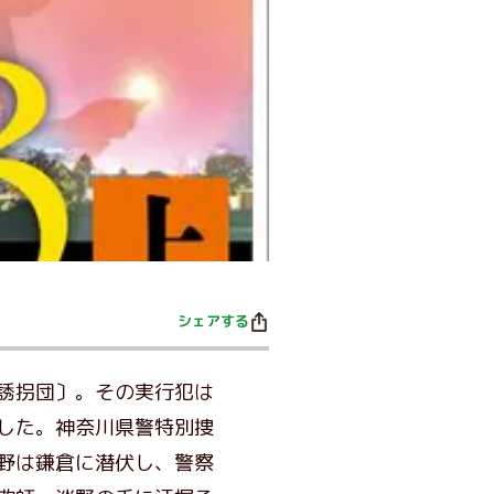
シェアする
誘拐団〕。その実行犯は
した。神奈川県警特別捜
野は鎌倉に潜伏し、警察