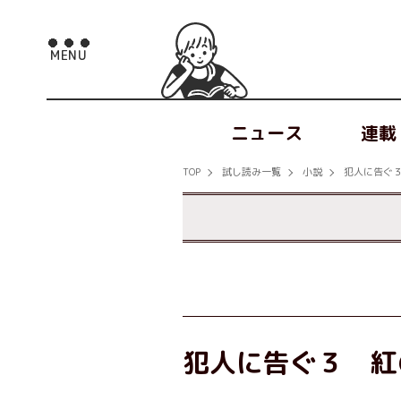
ニュース
連載
TOP
試し読み一覧
小説
犯人に告ぐ
犯人に告ぐ３ 紅