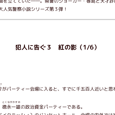
画を立てていた――。県警のジョーカー・巻島と天才詐
大人気警察小説シリーズ第３弾！
犯人に告ぐ３ 紅の影（1/6）
け
介
がパーティー会場に入ると、すでに千五百人近いと思
とくながかずお
・
徳永一雄
の政治資金パーティーである。