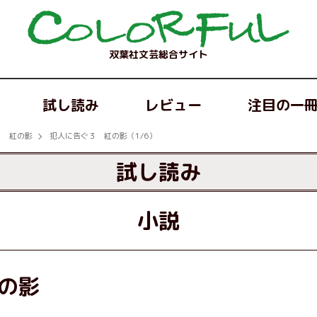
双葉社文芸総合サイト
試し読み
レビュー
注目の一
３ 紅の影
犯人に告ぐ３ 紅の影（1/6）
試し読み
小説
の影