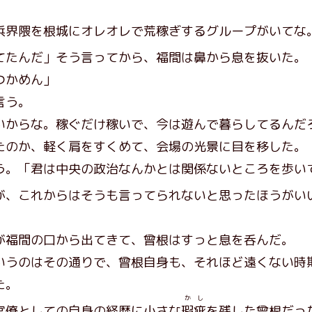
浜界隈を根城にオレオレで荒稼ぎするグループがいてな
てたんだ」そう言ってから、福間は鼻から息を抜いた。
つかめん」
言う。
いからな。稼ぐだけ稼いで、今は遊んで暮らしてるんだ
のか、軽く肩をすくめて、会場の光景に目を移した。
う。「君は中央の政治なんかとは関係ないところを歩い
が、これからはそうも言ってられないと思ったほうがい
福間の口から出てきて、曾根はすっと息を呑んだ。
うのはその通りで、曾根自身も、それほど遠くない時
た。
かし
官僚としての自身の経歴に小さな
瑕疵
を残した曾根だっ