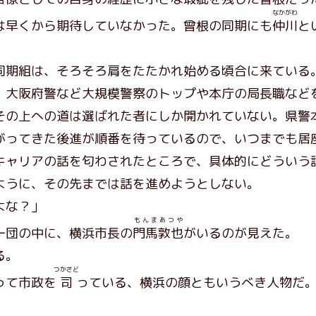
なかがわ
は早くから期待していなかった。曾根の同期にも
仲川
と
期組は、そろそろ肩をたたかれ始める頃合に来ている
大阪府警など大規模警察のトップや本庁の局長職など
その上への道は選ばれた者にしか開かれていない。県警
がってきた後進が順番を待っているので、いつまでも居
ャリアの話を匂わされたところで、具体的にどういう
ように、その先までは話を進めようとしない。
よな？」
もんまあつや
一団の中に、横浜市長の
門馬敦也
がいるのが見えた。
る。
つかさど
って市政を
司
っている、横浜の顔ともいうべき人物だ