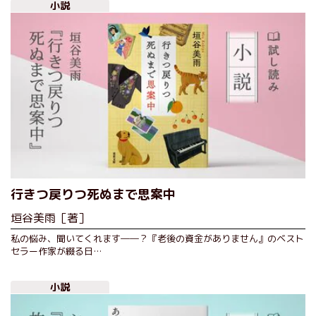
小説
行きつ戻りつ死ぬまで思案中
垣谷美雨［著］
私の悩み、聞いてくれます――？『老後の資金がありません』のベスト
セラー作家が綴る日…
小説