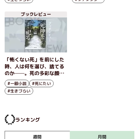
『死神を祀る』大石大
ブックレビュー
「怖くない死」を前にした
時、人は何を選び、捨てる
のか──。死の多彩な顔を
丁寧に拾いながら、現代の
#一般小説
#死にたい
諸相を映し出すオムニバス
#生きづらい
小説 『死神を祀る』大石
大
ランキング
月間
週間