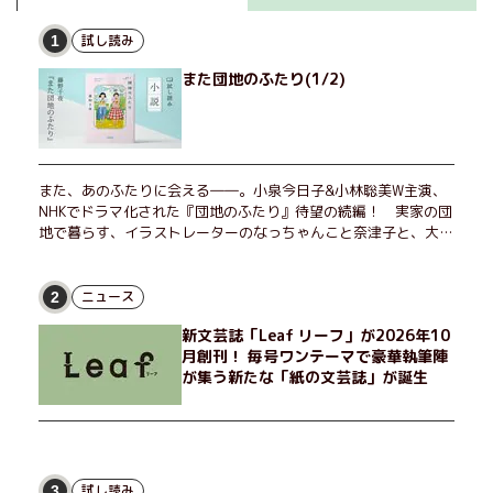
試し読み
1
また団地のふたり(1/2)
また、あのふたりに会える――。小泉今日子&小林聡美W主演、
NHKでドラマ化された『団地のふたり』待望の続編！ 実家の団
地で暮らす、イラストレーターのなっちゃんこと奈津子と、大学
非常勤講師のノエチこと野枝。フリマアプリの売り上げでちょっ
とした贅沢を楽しんだり、近所のおばちゃんの恋バナを聞いてあ
げたり、部屋でふたりだけの「台湾映画祭」を催したり。50代
ニュース
2
独身、幼なじみの変わらぬ友情とささやかな幸せの日々を描く。
新文芸誌「Leaf リーフ」が2026年10
月創刊！ 毎号ワンテーマで豪華執筆陣
が集う新たな「紙の文芸誌」が誕生
試し読み
3