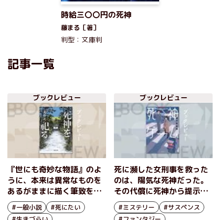
時給三〇〇円の死神
藤まる［著］
判型：文庫判
記事一覧
ブックレビュー
ブックレビュー
『世にも奇妙な物語』のよ
死に瀕した女刑事を救った
うに、本来は異常なものを
のは、陽気な死神だった。
あるがままに描く筆致を作
その代償に死神から提示さ
家・友井羊が絶賛！「死」
れた「ゲーム」とは？『死
#一般小説
#死にたい
#ミステリー
#サスペンス
をめぐるオムニバス小説
神ゲーム』硝子町玻璃
#生きづらい
#ファンタジー