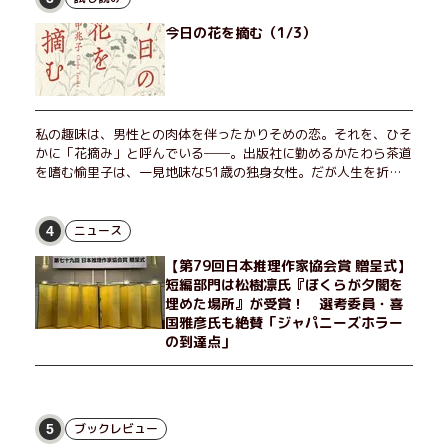
今日の花を摘む（1/3）
私の趣味は、男性との肉体を伴ったかりそめの恋。それを、ひそ
かに「花摘み」と呼んでいる──。出版社に勤めるかたわら茶道
を嗜む愉里子は、一見地味な51歳の独身女性。だが人生を折り
返した今、「今日が一番若い」と日々を謳歌するように花摘みを
愉しんでいた。そんな愉里子の前に初めて、恋の終わりを怖れさ
せる男が現れた。茶の湯の粋人、70歳の万江島だ。だが彼に
ニュース
4
は、ある秘密があった……。自分の心と身体を偽らない女たちの
【第79回日本推理作家協会賞 贈呈式】
姿と、その連帯を描く。赤裸々にして切実な、セクシュアリティ
短編部門は松樹凛氏『ぼくらが夕闇を
をめぐる物語。
埋めた場所』が受賞！ 選考委員・喜
国雅彦氏も絶賛「ジャパニーズホラー
の到達点」
ブックレビュー
5