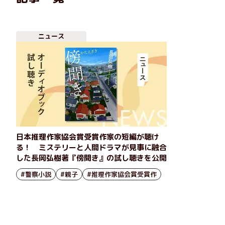
ニュース
日本推理作家協会賞受賞作家の短編が聴け
る！ ミステリーと人間ドラマが見事に融合
した長岡弘樹著『傍聞き』の試し聴きを公開
#警察小説
#親子
#推理作家協会賞受賞作