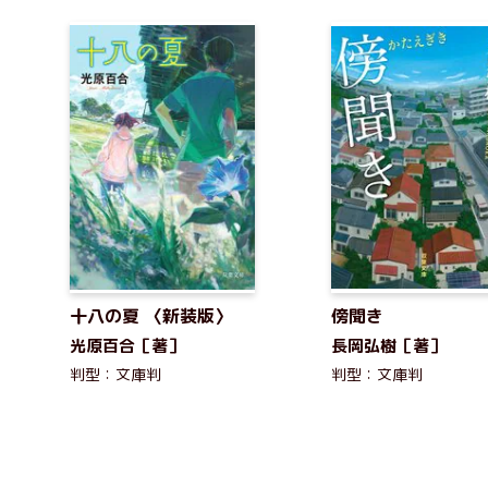
十八の夏 〈新装版〉
傍聞き
光原百合［著］
長岡弘樹［著］
判型：文庫判
判型：文庫判