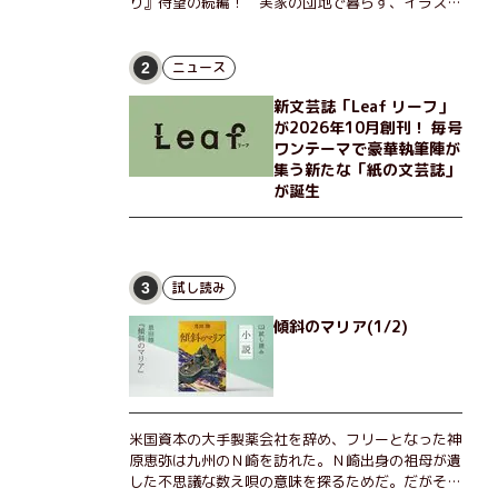
り』待望の続編！ 実家の団地で暮らす、イラスト
レーターのなっちゃんこと奈津子と、大学非常勤講
師のノエチこと野枝。フリマアプリの売り上げでち
ょっとした贅沢を楽しんだり、近所のおばちゃんの
ニュース
2
恋バナを聞いてあげたり、部屋でふたりだけの「台
新文芸誌「Leaf リーフ」
湾映画祭」を催したり。50代独身、幼なじみの変
が2026年10月創刊！ 毎号
わらぬ友情とささやかな幸せの日々を描く。
ワンテーマで豪華執筆陣が
集う新たな「紙の文芸誌」
が誕生
試し読み
3
傾斜のマリア(1/2)
米国資本の大手製薬会社を辞め、フリーとなった神
原恵弥は九州のＮ崎を訪れた。Ｎ崎出身の祖母が遺
した不思議な数え唄の意味を探るためだ。だがそん