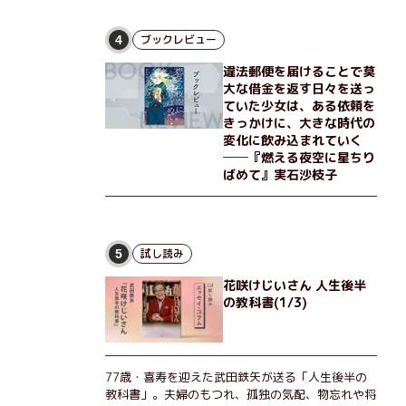
な恵弥に対しＮ崎大学の医学教授が、米国の監視下
に置かれている女性科学者への接触を求めてきた。
出島で見つかったある物質について博士の意見を聞
ブックレビュー
4
きたいという。恵弥は、まるで影のような存在の博
違法郵便を届けることで莫
士とまみえることはできるのか？ そして、唄の歌
大な借金を返す日々を送っ
詞「かたむくマリア」に込められた秘密とは？ 謎
ていた少女は、ある依頼を
めいたラストが鮮烈な余韻を残すシリーズ第四作！
きっかけに、大きな時代の
変化に飲み込まれていく
──『燃える夜空に星ちり
ばめて』実石沙枝子
試し読み
5
花咲けじいさん 人生後半
の教科書(1/3)
77歳・喜寿を迎えた武田鉄矢が送る「人生後半の
教科書」。夫婦のもつれ、孤独の気配、物忘れや将