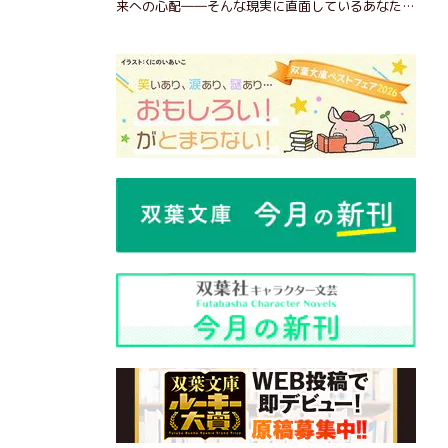
来への心配――そんな現実に直面しているあなた
へ。この時代を楽しく・軽やかに生きるヒントを独
自の切り口で綴る。長年の読書で得た知見や自身の
経験をもとに繰り出される持論は説得力満点。まだ
まだ人生これから！ 読むだけで前向きになれる一
冊。