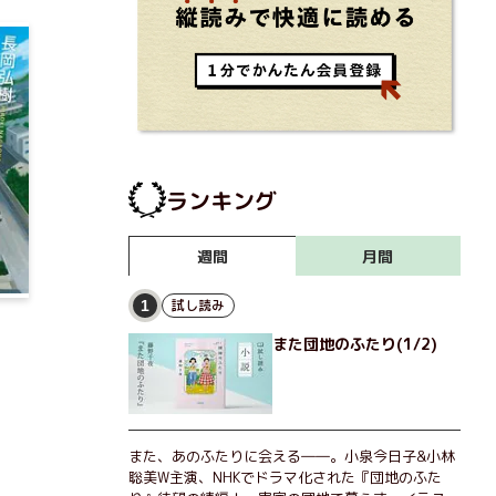
ランキング
月間
週間
試し読み
1
また団地のふたり(1/2)
また、あのふたりに会える――。小泉今日子&小林
聡美W主演、NHKでドラマ化された『団地のふた