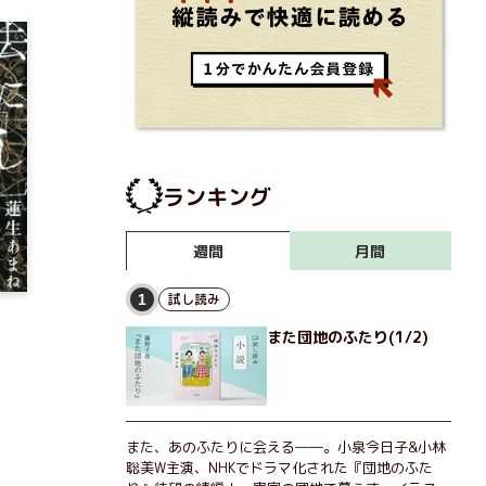
ランキング
月間
週間
試し読み
1
また団地のふたり(1/2)
また、あのふたりに会える――。小泉今日子&小林
聡美W主演、NHKでドラマ化された『団地のふた