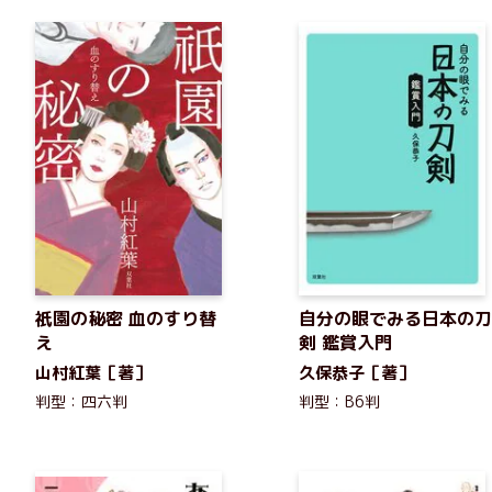
祇園の秘密 血のすり替
自分の眼でみる日本の刀
え
剣 鑑賞入門
山村紅葉［著］
久保恭子［著］
判型：四六判
判型：B6判