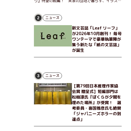
り』待望の続編！ 実家の団地で暮らす、イラスト
レーターのなっちゃんこと奈津子と、大学非常勤講
師のノエチこと野枝。フリマアプリの売り上げでち
ょっとした贅沢を楽しんだり、近所のおばちゃんの
ニュース
2
恋バナを聞いてあげたり、部屋でふたりだけの「台
新文芸誌「Leaf リーフ」
湾映画祭」を催したり。50代独身、幼なじみの変
が2026年10月創刊！ 毎号
わらぬ友情とささやかな幸せの日々を描く。
ワンテーマで豪華執筆陣が
集う新たな「紙の文芸誌」
が誕生
ニュース
3
【第79回日本推理作家協
会賞 贈呈式】短編部門は
松樹凛氏『ぼくらが夕闇を
埋めた場所』が受賞！ 選
考委員・喜国雅彦氏も絶賛
「ジャパニーズホラーの到
達点」