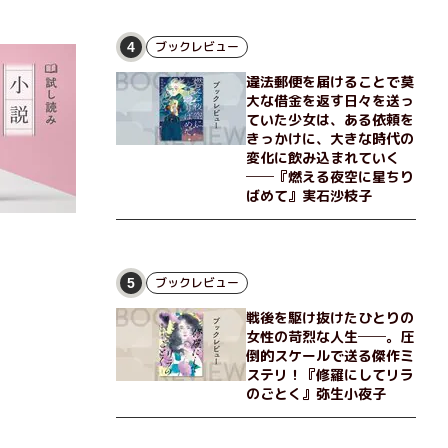
ブックレビュー
4
違法郵便を届けることで莫
大な借金を返す日々を送っ
ていた少女は、ある依頼を
きっかけに、大きな時代の
変化に飲み込まれていく
──『燃える夜空に星ちり
ばめて』実石沙枝子
ブックレビュー
5
戦後を駆け抜けたひとりの
女性の苛烈な人生──。圧
倒的スケールで送る傑作ミ
ステリ！『修羅にしてリラ
のごとく』弥生小夜子