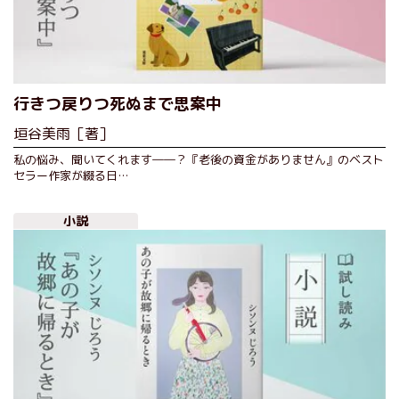
行きつ戻りつ死ぬまで思案中
垣谷美雨［著］
私の悩み、聞いてくれます――？『老後の資金がありません』のベスト
セラー作家が綴る日…
小説