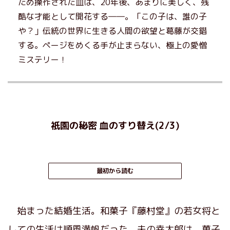
ため操作された血は、20年後、あまりに美しく、残
酷な才能として開花する――。「この子は、誰の子
や？」伝統の世界に生きる人間の欲望と葛藤が交錯
する。ページをめくる手が止まらない、極上の愛憎
ミステリー！
祇園の秘密 血のすり替え(2/3)
最初から読む
始まった結婚生活。和菓子『藤村堂』の若女将と
しての生活は順風満帆だった。夫の幸太郎は、菓子