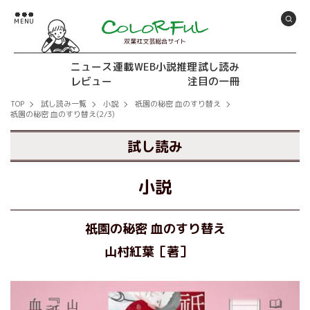
双葉社文芸総合サイト
ニュース
連載
WEB小説推理
試し読み
レビュー
注目の一冊
TOP
試し読み一覧
小説
祇園の秘密 血のすり替え
祇園の秘密 血のすり替え(2/3)
試し読み
小説
祇園の秘密 血のすり替え
山村紅葉［著］