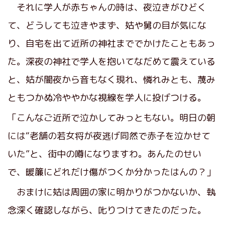
それに学人が赤ちゃんの時は、夜泣きがひどく
て、どうしても泣きやまず、姑や舅の目が気にな
り、自宅を出て近所の神社まででかけたこともあっ
た。深夜の神社で学人を抱いてなだめて震えている
と、姑が闇夜から音もなく現れ、憐れみとも、蔑み
ともつかぬ冷ややかな視線を学人に投げつける。
「こんなご近所で泣かしてみっともない。明日の朝
には“老舗の若女将が夜逃げ同然で赤子を泣かせて
いた”と、街中の噂になりますわ。あんたのせい
で、暖簾にどれだけ傷がつくか分かったはんの？」
おまけに姑は周囲の家に明かりがつかないか、執
念深く確認しながら、𠮟りつけてきたのだった。