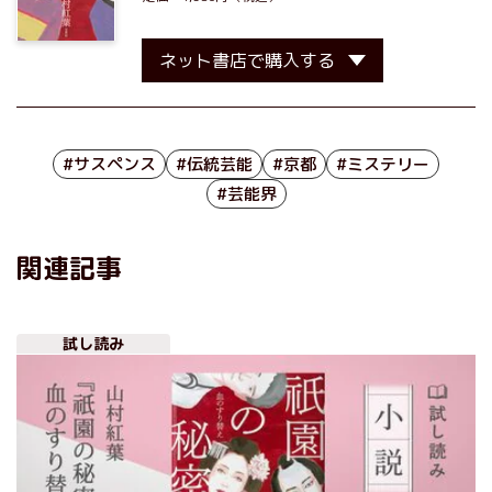
ネット書店で購入する
#サスペンス
#伝統芸能
#京都
#ミステリー
#芸能界
関連記事
試し読み