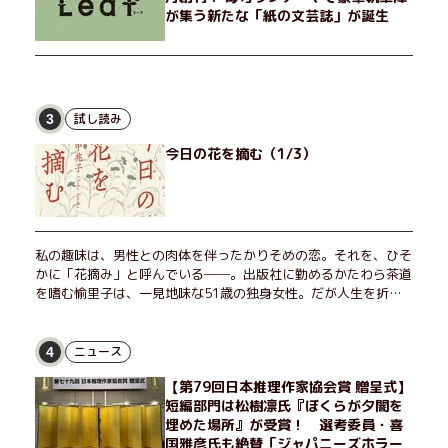
が集う新たな「紙の文芸誌」が誕生
試し読み
3
今日の花を摘む（1/3）
私の趣味は、男性との肉体を伴ったかりそめの恋。それを、ひそ
かに「花摘み」と呼んでいる──。出版社に勤めるかたわら茶道
を嗜む愉里子は、一見地味な51歳の独身女性。だが人生を折り
返した今、「今日が一番若い」と日々を謳歌するように花摘みを
愉しんでいた。そんな愉里子の前に初めて、恋の終わりを怖れさ
せる男が現れた。茶の湯の粋人、70歳の万江島だ。だが彼に
ニュース
4
は、ある秘密があった……。自分の心と身体を偽らない女たちの
【第79回日本推理作家協会賞 贈呈式】
姿と、その連帯を描く。赤裸々にして切実な、セクシュアリティ
短編部門は松樹凛氏『ぼくらが夕闇を
をめぐる物語。
埋めた場所』が受賞！ 選考委員・喜
国雅彦氏も絶賛「ジャパニーズホラー