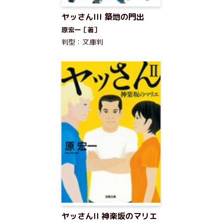
ヤッさんIII 築地の門出
原宏一［著］
判型：文庫判
ヤッさんII 神楽坂のマリエ