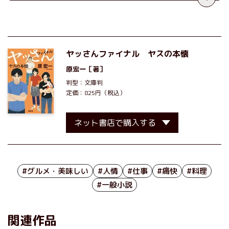
ヤッさんファイナル ヤスの本懐
原宏一
［著］
判型：文庫判
定価：825円（税込）
ネット書店で購入する
#グルメ・美味しい
#人情
#仕事
#痛快
#料理
#一般小説
関連作品