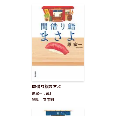
間借り鮨まさよ
原宏一［著］
判型：文庫判