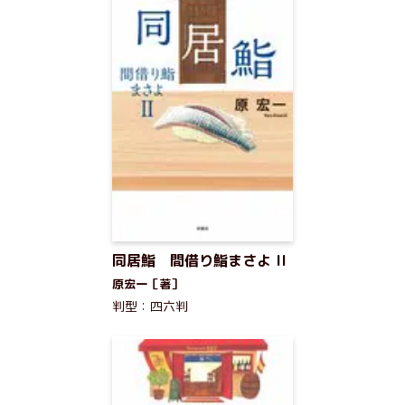
同居鮨 間借り鮨まさよ II
原宏一［著］
判型：四六判