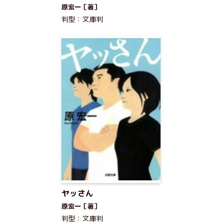
原宏一［著］
判型：文庫判
ヤッさん
原宏一［著］
判型：文庫判