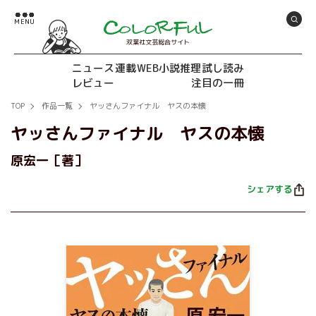
双葉社文芸総合サイト
ニュース
連載
WEB小説推理
試し読み
レビュー
注目の一冊
TOP
作品一覧
ヤッさんファイナル ヤスの本懐
ヤッさんファイナル ヤスの本懐
原宏一［著］
シェアする