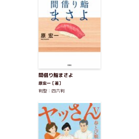
間借り鮨まさよ
原宏一［著］
判型：四六判