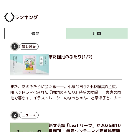
ランキング
月間
週間
試し読み
1
また団地のふたり(1/2)
また、あのふたりに会える――。小泉今日子&小林聡美W主演、
NHKでドラマ化された『団地のふたり』待望の続編！ 実家の団
地で暮らす、イラストレーターのなっちゃんこと奈津子と、大学
非常勤講師のノエチこと野枝。フリマアプリの売り上げでちょっ
とした贅沢を楽しんだり、近所のおばちゃんの恋バナを聞いてあ
げたり、部屋でふたりだけの「台湾映画祭」を催したり。50代
ニュース
2
独身、幼なじみの変わらぬ友情とささやかな幸せの日々を描く。
新文芸誌「Leaf リーフ」が2026年10
月創刊！ 毎号ワンテーマで豪華執筆陣