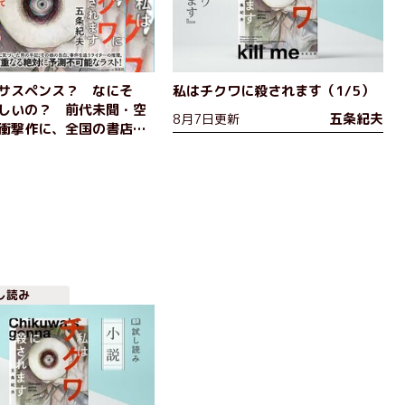
サスペンス？ なにそ
私はチクワに殺されます（1/5）
しいの？ 前代未聞・空
五条紀夫
8月7日更新
衝撃作に、全国の書店員
いと笑い、絶賛の声が
！
し読み