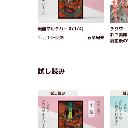
流血マルチバース(1/4)
チクワ・
れ？美味
五条紀夫
12月14日更新
前絶後の
から戸惑
続々到着
試し読み
試し読み
試