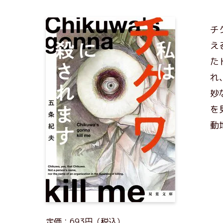
チ
え
た
れ
妙
を
動
定価：693円（税込）