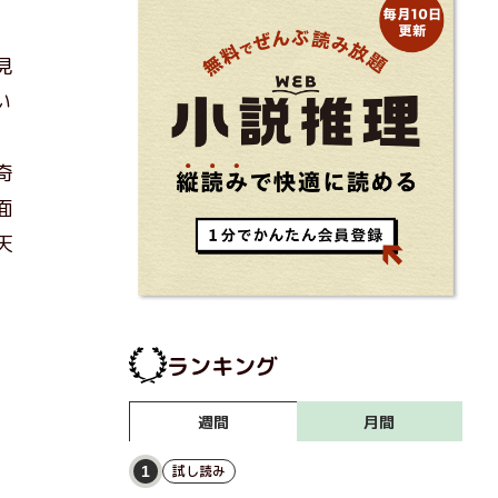
見
い
奇
面
天
ランキング
月間
週間
試し読み
1