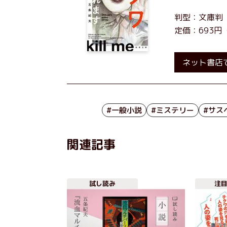
判型：文庫判
定価：693円
ネット書店
#一般小説
#ミステリー
#サス
関連記事
試し読み
注