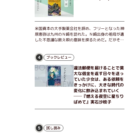
米国資本の大手製薬会社を辞め、フリーとなった神
原恵弥は九州のＮ崎を訪れた。Ｎ崎出身の祖母が遺
した不思議な数え唄の意味を探るためだ。だがそん
な恵弥に対しＮ崎大学の医学教授が、米国の監視下
に置かれている女性科学者への接触を求めてきた。
出島で見つかったある物質について博士の意見を聞
ブックレビュー
4
きたいという。恵弥は、まるで影のような存在の博
違法郵便を届けることで莫
士とまみえることはできるのか？ そして、唄の歌
大な借金を返す日々を送っ
詞「かたむくマリア」に込められた秘密とは？ 謎
ていた少女は、ある依頼を
めいたラストが鮮烈な余韻を残すシリーズ第四作！
きっかけに、大きな時代の
変化に飲み込まれていく
──『燃える夜空に星ちり
ばめて』実石沙枝子
試し読み
5