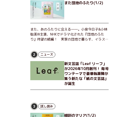
また団地のふたり(1/2)
また、あのふたりに会える――。小泉今日子&小林
聡美W主演、NHKでドラマ化された『団地のふた
り』待望の続編！ 実家の団地で暮らす、イラスト
レーターのなっちゃんこと奈津子と、大学非常勤講
師のノエチこと野枝。フリマアプリの売り上げでち
ょっとした贅沢を楽しんだり、近所のおばちゃんの
ニュース
2
恋バナを聞いてあげたり、部屋でふたりだけの「台
新文芸誌「Leaf リーフ」
湾映画祭」を催したり。50代独身、幼なじみの変
が2026年10月創刊！ 毎号
わらぬ友情とささやかな幸せの日々を描く。
ワンテーマで豪華執筆陣が
集う新たな「紙の文芸誌」
が誕生
試し読み
3
傾斜のマリア(1/2)