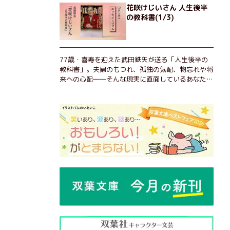
花咲けじいさん 人生後半
の教科書(1/3)
77歳・喜寿を迎えた武田鉄矢が送る「人生後半の
教科書」。夫婦のもつれ、孤独の気配、物忘れや将
来への心配――そんな現実に直面しているあなた
へ。この時代を楽しく・軽やかに生きるヒントを独
自の切り口で綴る。長年の読書で得た知見や自身の
経験をもとに繰り出される持論は説得力満点。まだ
まだ人生これから！ 読むだけで前向きになれる一
冊。