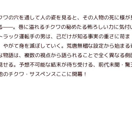
クワの穴を通して人の姿を見ると、その人物の死に様が
る——。巷に溢れるチクワの秘めたる怖ろしい力に気付
トラック運転手の男は、己だけが知る事実の重さに苛ま
、やがて身を滅ぼしていく。荒唐無稽な設定から始まる
な物語は、複数の視点から語られることで全く異なる側
見せる。予想不可能な結末が待ち受ける、前代未聞・驚
地のチクワ・サスペンスここに開幕！