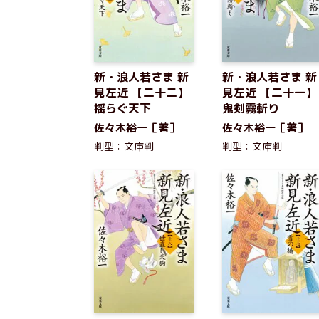
新・浪人若さま 新
新・浪人若さま 新
見左近 【二十二】
見左近 【二十一】
揺らぐ天下
鬼剣霧斬り
佐々木裕一［著］
佐々木裕一［著］
判型：文庫判
判型：文庫判