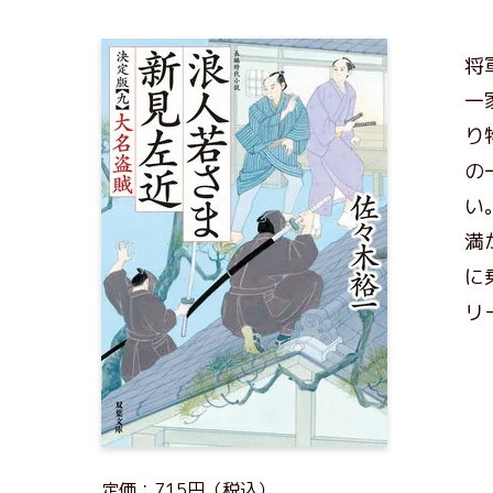
将
一
り
の
い
満
に
リ
定価：715円（税込）