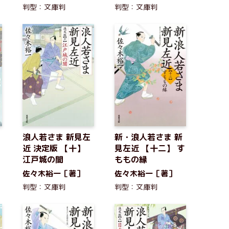
判型：文庫判
判型：文庫判
浪人若さま 新見左
新・浪人若さま 新
】
近 決定版 【十】
見左近 【十二】 す
江戸城の闇
ももの縁
佐々木裕一［著］
佐々木裕一［著］
判型：文庫判
判型：文庫判