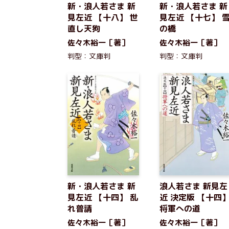
新・浪人若さま 新
新・浪人若さま 新
見左近 【十八】 世
見左近 【十七】 
直し天狗
の橋
佐々木裕一［著］
佐々木裕一［著］
判型：文庫判
判型：文庫判
新・浪人若さま 新
浪人若さま 新見左
見左近 【十四】 乱
近 決定版 【十四
れ普請
将軍への道
佐々木裕一［著］
佐々木裕一［著］