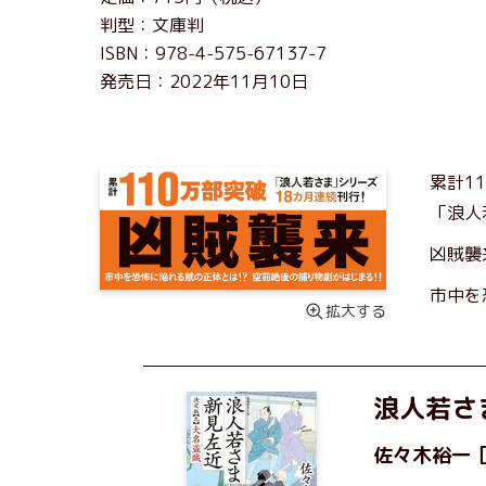
判型：文庫判
ISBN：978-4-575-67137-7
発売日：2022年11月10日
累計1
「浪人
凶賊襲
市中を
拡大する
浪人若さ
佐々木裕一