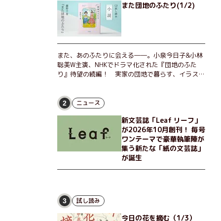
また団地のふたり(1/2)
また、あのふたりに会える――。小泉今日子&小林
聡美W主演、NHKでドラマ化された『団地のふた
り』待望の続編！ 実家の団地で暮らす、イラスト
レーターのなっちゃんこと奈津子と、大学非常勤講
師のノエチこと野枝。フリマアプリの売り上げでち
ょっとした贅沢を楽しんだり、近所のおばちゃんの
ニュース
2
恋バナを聞いてあげたり、部屋でふたりだけの「台
新文芸誌「Leaf リーフ」
湾映画祭」を催したり。50代独身、幼なじみの変
が2026年10月創刊！ 毎号
わらぬ友情とささやかな幸せの日々を描く。
ワンテーマで豪華執筆陣が
集う新たな「紙の文芸誌」
が誕生
試し読み
3
今日の花を摘む（1/3）