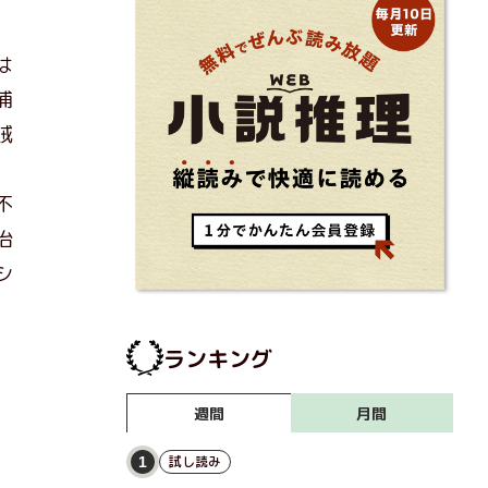
は
捕
賊
不
治
シ
ランキング
月間
週間
試し読み
1