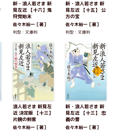
新・浪人若さま 新
新・浪人若さま 新
雪
見左近 【十六】鬼
見左近 【十五】 公
狩党始末
方の宝
佐々木裕一［著］
佐々木裕一［著］
判型：文庫判
判型：文庫判
浪人若さま 新見左
新・浪人若さま 新
】
近 決定版 【十三】
見左近 【十三】 忠
片腕の剣客
義の誉
佐々木裕一［著］
佐々木裕一［著］