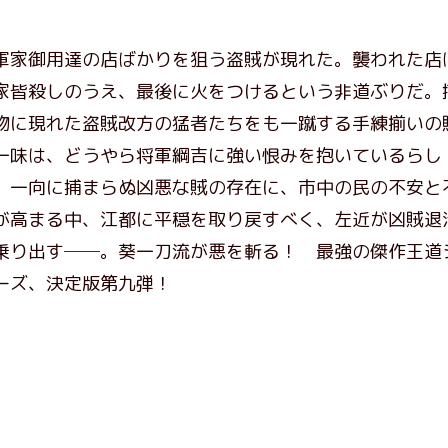
軍家御用達の店ばかりを狙う盗賊が現れた。襲われた店
家皆殺しのうえ、最後に火をつけるという非道ぶりだ。
物に現れた盗賊改方の猛者たちをも一蹴する手練揃いの
一味は、どうやら将軍綱吉に強い恨みを抱いているらし
。一向に捕まらぬ凶悪な賊の存在に、市中の民の不安と
が高まる中、江都に平穏を取り戻すべく、左近が凶賊退
乗り出す──。葵一刀流が悪を斬る！ 最強の傑作王道
ーズ、決定版第九弾！