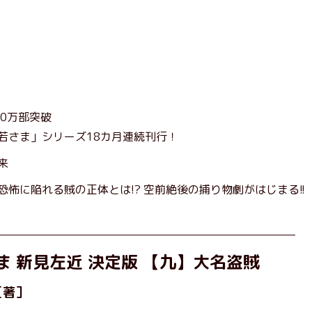
10万部突破
若さま」シリーズ18カ月連続刊行！
来
恐怖に陥れる賊の正体とは!? 空前絶後の捕り物劇がはじまる!!
ま 新見左近 決定版 【九】大名盗賊
［著］