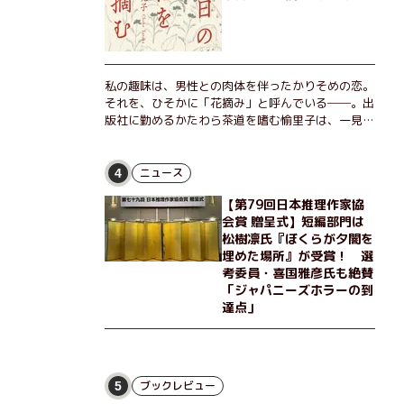
私の趣味は、男性との肉体を伴ったかりそめの恋。
それを、ひそかに「花摘み」と呼んでいる──。出
版社に勤めるかたわら茶道を嗜む愉里子は、一見地
味な51歳の独身女性。だが人生を折り返した今、
「今日が一番若い」と日々を謳歌するように花摘み
を愉しんでいた。そんな愉里子の前に初めて、恋の
ニュース
4
終わりを怖れさせる男が現れた。茶の湯の粋人、
【第79回日本推理作家協
70歳の万江島だ。だが彼には、ある秘密があっ
会賞 贈呈式】短編部門は
た……。自分の心と身体を偽らない女たちの姿と、
松樹凛氏『ぼくらが夕闇を
その連帯を描く。赤裸々にして切実な、セクシュア
埋めた場所』が受賞！ 選
リティをめぐる物語。
考委員・喜国雅彦氏も絶賛
「ジャパニーズホラーの到
達点」
ブックレビュー
5