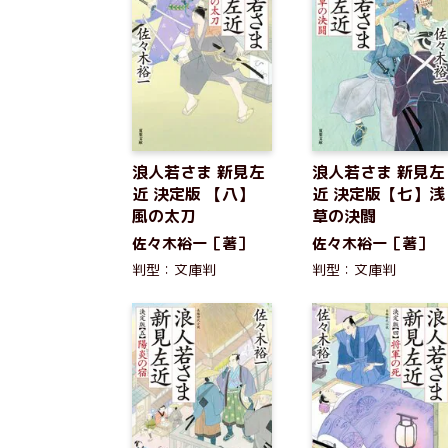
浪人若さま 新見左
浪人若さま 新見左
近 決定版 【八】
近 決定版【七】浅
風の太刀
草の決闘
佐々木裕一［著］
佐々木裕一［著］
判型：文庫判
判型：文庫判