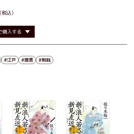
（税込）
で購入する
#江戸
#懲悪
#剣戟