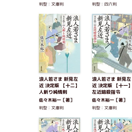
判型：文庫判
判型：四六判
浪人若さま 新見左
浪人若さま 新見左
近 決定版 【十二】
近 決定版 【十一
人斬り純情剣
左近暗殺指令
佐々木裕一［著］
佐々木裕一［著］
判型：文庫判
判型：文庫判