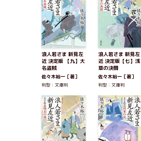
浪人若さま 新見左
浪人若さま 新見左
近 決定版 【九】大
近 決定版【七】浅
名盗賊
草の決闘
佐々木裕一［著］
佐々木裕一［著］
判型：文庫判
判型：文庫判