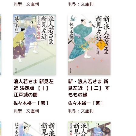
判型：文庫判
判型：文庫判
浪人若さま 新見左
新・浪人若さま 新
】
近 決定版 【十】
見左近 【十二】 す
江戸城の闇
ももの縁
佐々木裕一［著］
佐々木裕一［著］
判型：文庫判
判型：文庫判