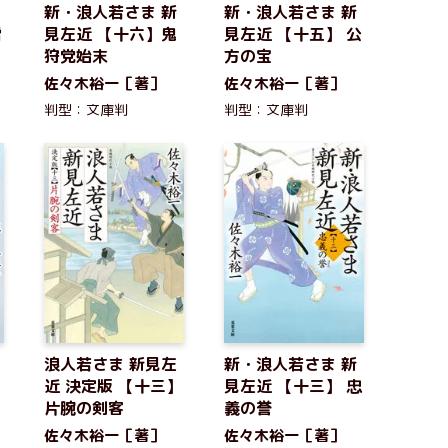
新・浪人若さま 新
新・浪人若さま 新
雪
見左近 【十六】鬼
見左近 【十五】 公
狩党始末
方の宝
佐々木裕一［著］
佐々木裕一［著］
判型：文庫判
判型：文庫判
浪人若さま 新見左
新・浪人若さま 新
】
近 決定版 【十三】
見左近 【十三】 忠
片腕の剣客
義の誉
佐々木裕一［著］
佐々木裕一［著］