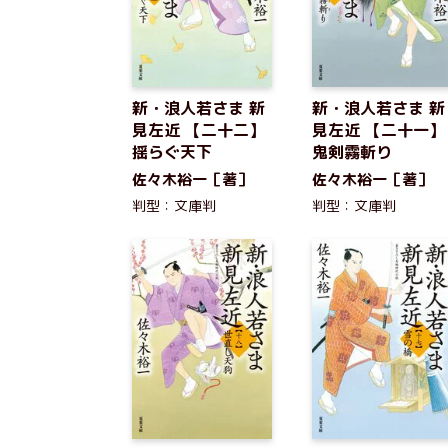
新・浪人若さま 新
新・浪人若さま 新
見左近 【二十二】
見左近 【二十一】
揺らぐ天下
鬼剣霧斬り
佐々木裕一［著］
佐々木裕一［著］
判型：文庫判
判型：文庫判