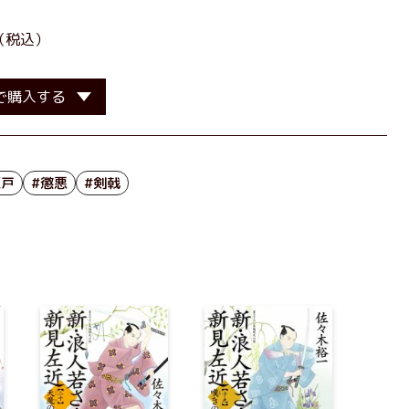
（税込）
で購入する
江戸
#懲悪
#剣戟