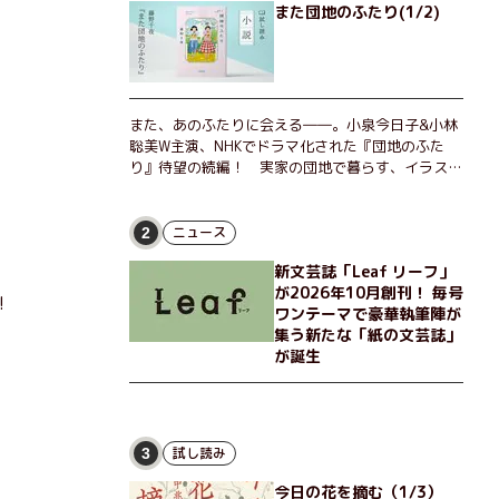
また団地のふたり(1/2)
また、あのふたりに会える――。小泉今日子&小林
聡美W主演、NHKでドラマ化された『団地のふた
り』待望の続編！ 実家の団地で暮らす、イラスト
レーターのなっちゃんこと奈津子と、大学非常勤講
師のノエチこと野枝。フリマアプリの売り上げでち
ょっとした贅沢を楽しんだり、近所のおばちゃんの
ニュース
2
恋バナを聞いてあげたり、部屋でふたりだけの「台
新文芸誌「Leaf リーフ」
湾映画祭」を催したり。50代独身、幼なじみの変
が2026年10月創刊！ 毎号
わらぬ友情とささやかな幸せの日々を描く。
!
ワンテーマで豪華執筆陣が
集う新たな「紙の文芸誌」
が誕生
試し読み
3
今日の花を摘む（1/3）