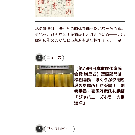
私の趣味は、男性との肉体を伴ったかりそめの恋。
それを、ひそかに「花摘み」と呼んでいる──。出
版社に勤めるかたわら茶道を嗜む愉里子は、一見地
味な51歳の独身女性。だが人生を折り返した今、
「今日が一番若い」と日々を謳歌するように花摘み
を愉しんでいた。そんな愉里子の前に初めて、恋の
ニュース
4
終わりを怖れさせる男が現れた。茶の湯の粋人、
【第79回日本推理作家協
70歳の万江島だ。だが彼には、ある秘密があっ
会賞 贈呈式】短編部門は
た……。自分の心と身体を偽らない女たちの姿と、
松樹凛氏『ぼくらが夕闇を
その連帯を描く。赤裸々にして切実な、セクシュア
埋めた場所』が受賞！ 選
リティをめぐる物語。
考委員・喜国雅彦氏も絶賛
「ジャパニーズホラーの到
達点」
ブックレビュー
5