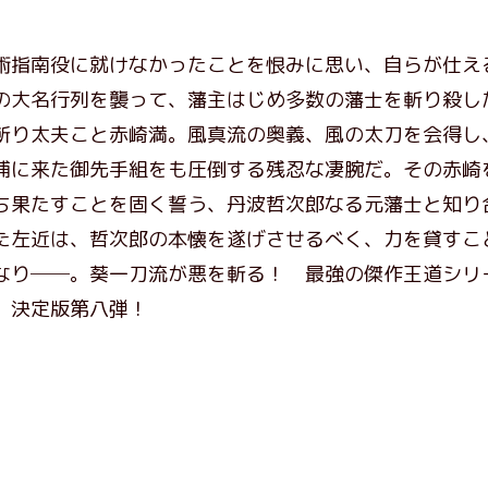
術指南役に就けなかったことを恨みに思い、自らが仕え
の大名行列を襲って、藩主はじめ多数の藩士を斬り殺し
斬り太夫こと赤崎満。風真流の奥義、風の太刀を会得し
捕に来た御先手組をも圧倒する残忍な凄腕だ。その赤崎
ち果たすことを固く誓う、丹波哲次郎なる元藩士と知り
た左近は、哲次郎の本懐を遂げさせるべく、力を貸すこ
なり──。葵一刀流が悪を斬る！ 最強の傑作王道シリ
、決定版第八弾！