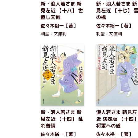
新・浪人若さま 新
新・浪人若さま 新
見左近 【十八】 世
見左近 【十七】 
直し天狗
の橋
佐々木裕一［著］
佐々木裕一［著］
判型：文庫判
判型：文庫判
新・浪人若さま 新
浪人若さま 新見左
見左近 【十四】 乱
近 決定版 【十四
れ普請
将軍への道
佐々木裕一［著］
佐々木裕一［著］