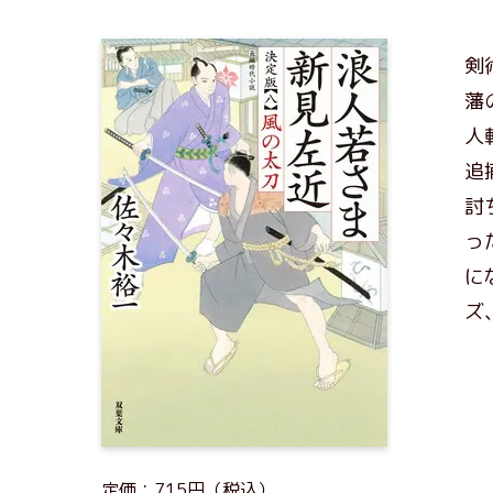
剣
藩
人
追
討
っ
に
ズ
定価：715円（税込）