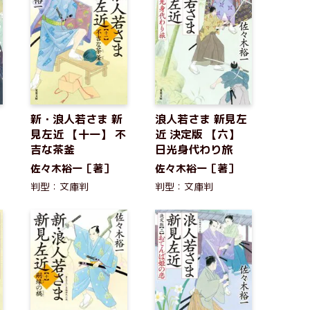
新・浪人若さま 新
浪人若さま 新見左
見左近 【十一】 不
近 決定版 【六】
吉な茶釜
日光身代わり旅
佐々木裕一［著］
佐々木裕一［著］
判型：文庫判
判型：文庫判