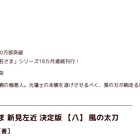
10万部突破
若さま」シリーズ18カ月連続刊行！
突
腕の極悪人。元藩士の本懐を遂げさせるべく、葵の刃が鞘走る!
ま 新見左近 決定版 【八】 風の太刀
［著］