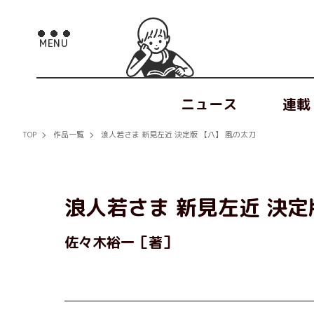
ニュース
連載
TOP
作品一覧
浪人若さま 新見左近 決定版 【八】 風の太刀
浪人若さま 新見左近 決定
佐々木裕一［著］