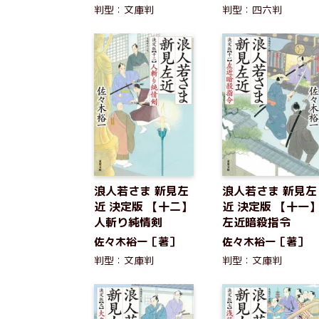
判型：文庫判
判型：四六判
浪人若さま 新見左
浪人若さま 新見左
近 決定版 【十二】
近 決定版 【十一
人斬り純情剣
左近暗殺指令
佐々木裕一［著］
佐々木裕一［著］
判型：文庫判
判型：文庫判