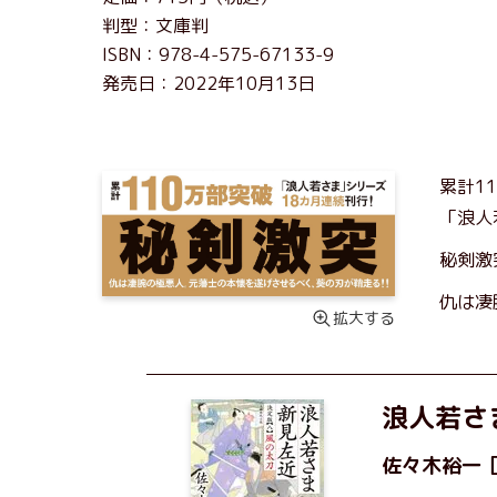
判型：文庫判
ISBN：978-4-575-67133-9
発売日：2022年10月13日
累計1
「浪人
秘剣激
仇は凄
拡大する
浪人若さ
佐々木裕一