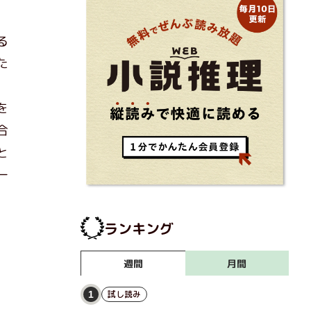
る
た
、
を
合
と
ー
ランキング
月間
週間
試し読み
1