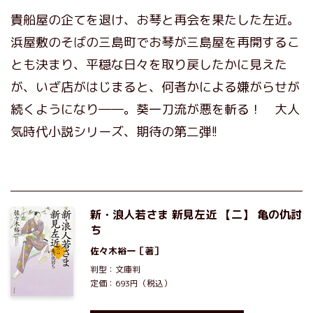
貴船屋の企てを退け、お琴と再会を果たした左近。
浜屋敷のそばの三島町でお琴が三島屋を再開するこ
とも決まり、平穏な日々を取り戻したかに見えた
が、いざ店がはじまると、何者かによる嫌がらせが
続くようになり――。葵一刀流が悪を斬る！ 大人
気時代小説シリーズ、期待の第二弾!!
新・浪人若さま 新見左近 【二】 亀の仇討
ち
佐々木裕一
［著］
判型：文庫判
定価：693円（税込）