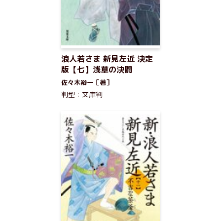
浪人若さま 新見左近 決定
版【七】浅草の決闘
佐々木裕一［著］
判型：文庫判