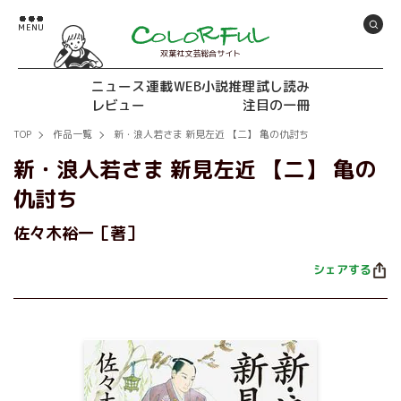
双葉社文芸総合サイト
ニュース
連載
WEB小説推理
試し読み
レビュー
注目の一冊
TOP
作品一覧
新・浪人若さま 新見左近 【二】 亀の仇討ち
新・浪人若さま 新見左近 【二】 亀の
仇討ち
佐々木裕一［著］
シェアする