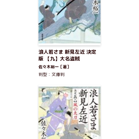
浪人若さま 新見左近 決定
版 【九】大名盗賊
佐々木裕一［著］
判型：文庫判