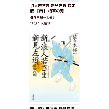
浪人若さま 新見左近 決定
版 【四】 将軍の死
佐々木裕一［著］
判型：文庫判
新・浪人若さま 新見左近