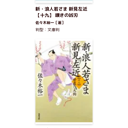
新・浪人若さま 新見左近
【十九】 嘆きの凶刃
佐々木裕一［著］
判型：文庫判