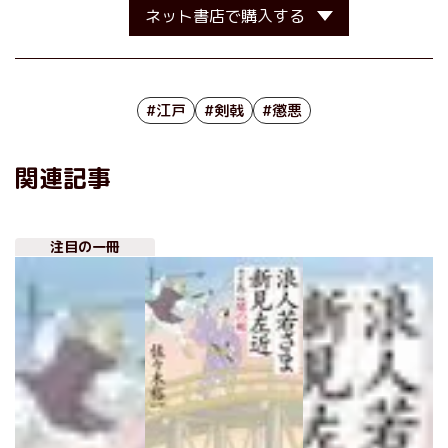
ネット書店で購入する
#江戸
#剣戟
#懲悪
関連記事
注目の一冊