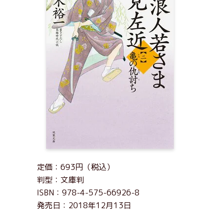
定価：693円（税込）
判型：文庫判
ISBN：978-4-575-66926-8
発売日：2018年12月13日