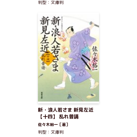
判型：文庫判
新・浪人若さま 新見左近
【十四】 乱れ普請
佐々木裕一［著］
判型：文庫判