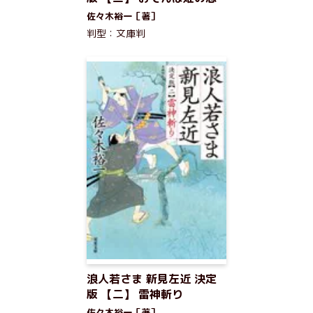
佐々木裕一［著］
判型：文庫判
浪人若さま 新見左近 決定
版 【二】 雷神斬り
佐々木裕一［著］