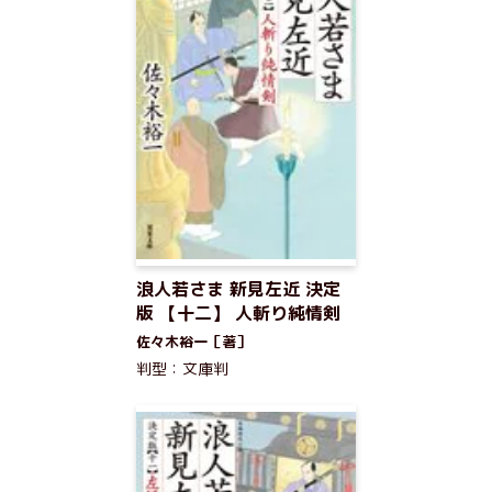
浪人若さま 新見左近 決定
版 【十二】 人斬り純情剣
佐々木裕一［著］
判型：文庫判