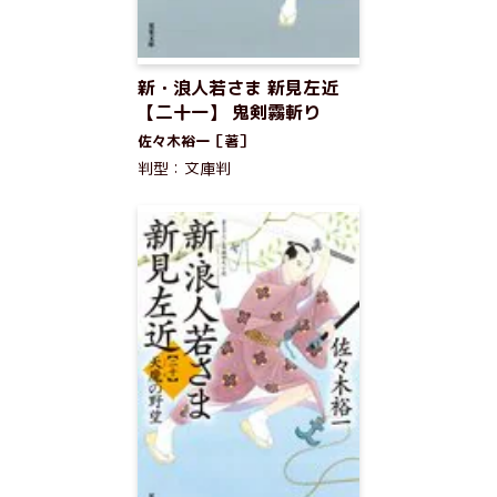
新・浪人若さま 新見左近
【二十一】 鬼剣霧斬り
佐々木裕一［著］
判型：文庫判