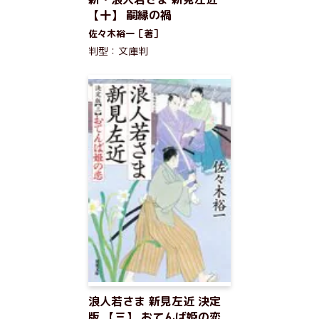
【十】 嗣縁の禍
佐々木裕一［著］
判型：文庫判
浪人若さま 新見左近 決定
版 【三】 おてんば姫の恋