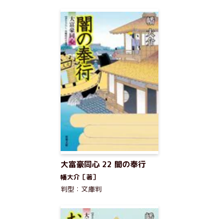
大富豪同心 22 闇の奉行
幡大介［著］
判型：文庫判