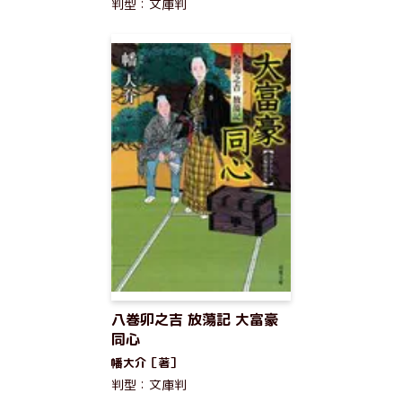
判型：文庫判
八巻卯之吉 放蕩記 大富豪
同心
幡大介［著］
判型：文庫判