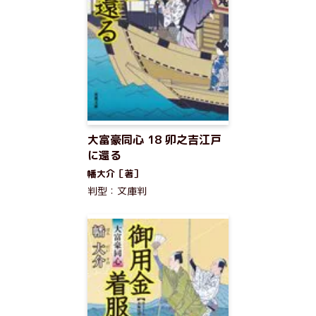
大富豪同心 18 卯之吉江戸
に還る
幡大介［著］
判型：文庫判