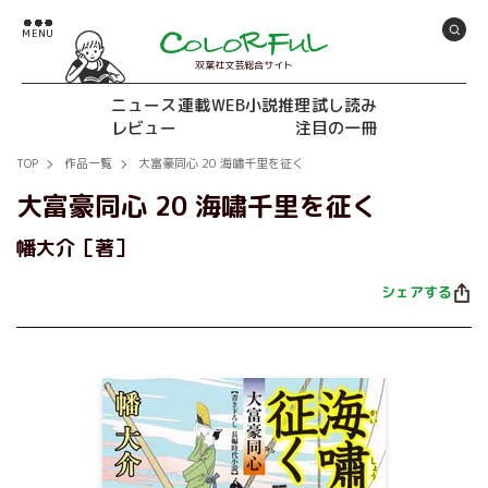
双葉社文芸総合サイト
ニュース
連載
WEB小説推理
試し読み
レビュー
注目の一冊
TOP
作品一覧
大富豪同心 20 海嘯千里を征く
大富豪同心 20 海嘯千里を征く
幡大介［著］
シェアする