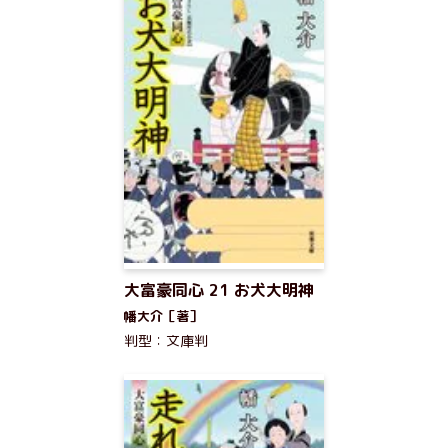
大富豪同心 21 お犬大明神
幡大介［著］
判型：文庫判