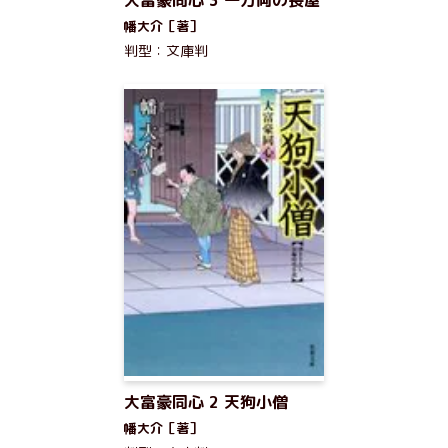
大富豪同心 3 一万両の長屋
幡大介［著］
判型：文庫判
大富豪同心 2 天狗小僧
幡大介［著］