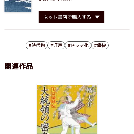
ネット書店で購入する
#時代物
#江戸
#ドラマ化
#痛快
関連作品