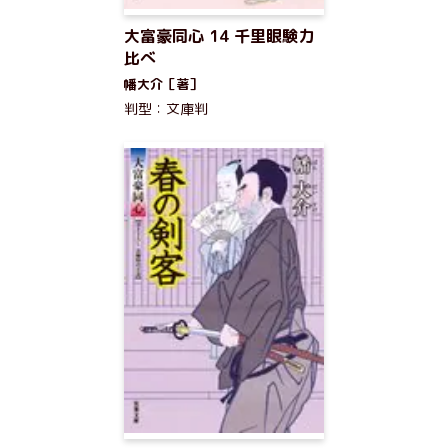
大富豪同心 14 千里眼験力
比べ
幡大介［著］
判型：文庫判