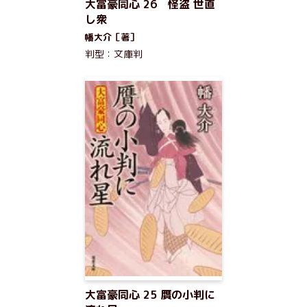
大富豪同心 26 怪盗 世直
し衆
幡大介［著］
判型：文庫判
大富豪同心 25 贋の小判に