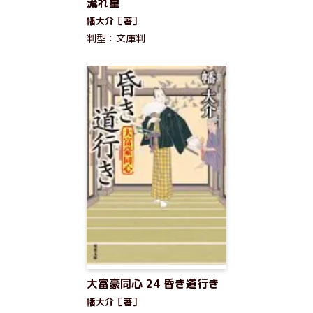
流れ星
幡大介［著］
判型：文庫判
大富豪同心 24 昏き道行き
幡大介［著］