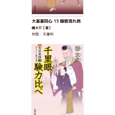
大富豪同心 15 隠密流れ旅
幡大介［著］
判型：文庫判