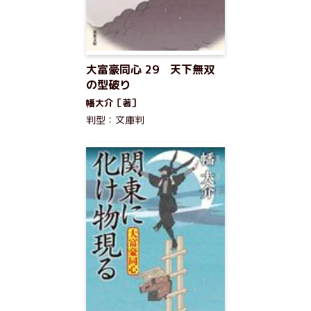
大富豪同心 29 天下無双
の型破り
幡大介［著］
判型：文庫判