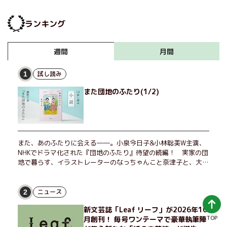
ランキング
月間
週間
試し読み
1
また団地のふたり(1/2)
また、あのふたりに会える――。小泉今日子&小林聡美W主演、
NHKでドラマ化された『団地のふたり』待望の続編！ 実家の団
地で暮らす、イラストレーターのなっちゃんこと奈津子と、大学
非常勤講師のノエチこと野枝。フリマアプリの売り上げでちょっ
とした贅沢を楽しんだり、近所のおばちゃんの恋バナを聞いてあ
げたり、部屋でふたりだけの「台湾映画祭」を催したり。50代
ニュース
2
独身、幼なじみの変わらぬ友情とささやかな幸せの日々を描く。
新文芸誌「Leaf リーフ」が2026年10
TOP
月創刊！ 毎号ワンテーマで豪華執筆陣