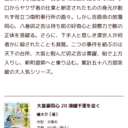
口からヤクザ者の仕業と断定されたものの身元が割
れず苛立つ南町奉行所の面々。しかし吉原命の放蕩
同心、八巻卯之吉は持ち前の好奇心と洞察力で骸の
正体を見破る。さらに、下手人と思しき渡世人が何
者かに殺されたことも発覚。二つの事件を結ぶのは
天下の台所、大坂と睨んだ卯之吉は勇躍、船で上方
入りし、新町遊郭へと乗り込む。累計五十八万部突
破の大人気シリーズ。
大富豪同心 20 海嘯千里を征く
幡大介
［著］
判型：文庫判
定価：682円（税込）