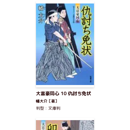
大富豪同心 10 仇討ち免状
幡大介［著］
判型：文庫判