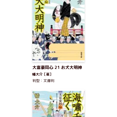
大富豪同心 21 お犬大明神
幡大介［著］
判型：文庫判