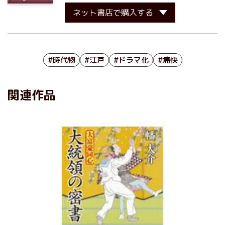
ネット書店で購入する
#時代物
#江戸
#ドラマ化
#痛快
関連作品