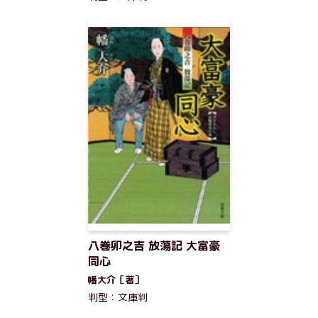
八巻卯之吉 放蕩記 大富豪
同心
幡大介［著］
判型：文庫判