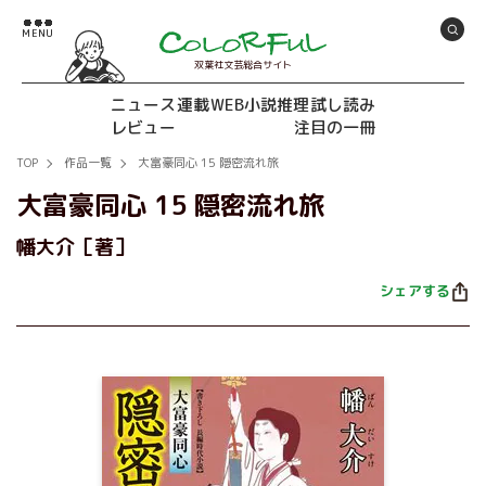
双葉社文芸総合サイト
ニュース
連載
WEB小説推理
試し読み
レビュー
注目の一冊
TOP
作品一覧
大富豪同心 15 隠密流れ旅
大富豪同心 15 隠密流れ旅
幡大介［著］
シェアする