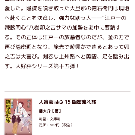
覆した。陰謀を嗅ぎ取った大旦那の徳右衛門は現地
へ赴くことを決意し、強力な助っ人――”江戸一の
辣腕同心”八巻卯之吉サマの加勢を老中に要請す
る。その正体は江戸一の放蕩者なのだが、金の力で
再び隠密廻となり、旅先で遊興ができるとあって卯
之吉は大喜び。剣呑な上州路へと勇躍、足を踏み出
す。大好評シリーズ第十五弾！
大富豪同心 15 隠密流れ旅
幡大介
［著］
判型：文庫判
定価：682円（税込）