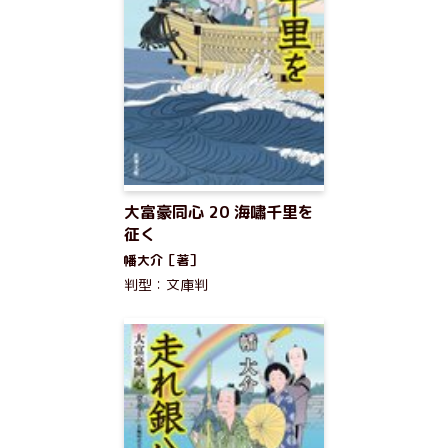
大富豪同心 20 海嘯千里を
征く
幡大介［著］
判型：文庫判