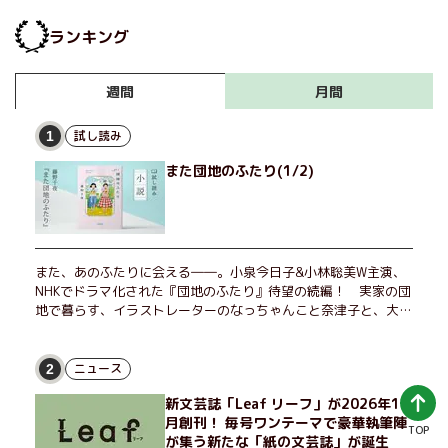
ランキング
月間
週間
試し読み
1
また団地のふたり(1/2)
また、あのふたりに会える――。小泉今日子&小林聡美W主演、
NHKでドラマ化された『団地のふたり』待望の続編！ 実家の団
地で暮らす、イラストレーターのなっちゃんこと奈津子と、大学
非常勤講師のノエチこと野枝。フリマアプリの売り上げでちょっ
とした贅沢を楽しんだり、近所のおばちゃんの恋バナを聞いてあ
げたり、部屋でふたりだけの「台湾映画祭」を催したり。50代
ニュース
2
独身、幼なじみの変わらぬ友情とささやかな幸せの日々を描く。
新文芸誌「Leaf リーフ」が2026年10
月創刊！ 毎号ワンテーマで豪華執筆陣
TOP
が集う新たな「紙の文芸誌」が誕生