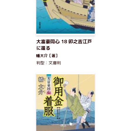
大富豪同心 18 卯之吉江戸
に還る
幡大介［著］
判型：文庫判