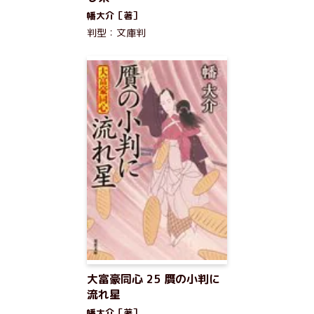
幡大介［著］
判型：文庫判
大富豪同心 25 贋の小判に
流れ星
幡大介［著］