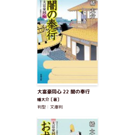
大富豪同心 22 闇の奉行
幡大介［著］
判型：文庫判