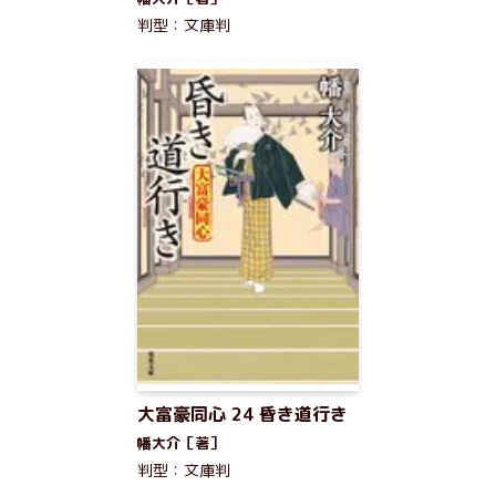
判型：文庫判
大富豪同心 24 昏き道行き
幡大介［著］
判型：文庫判