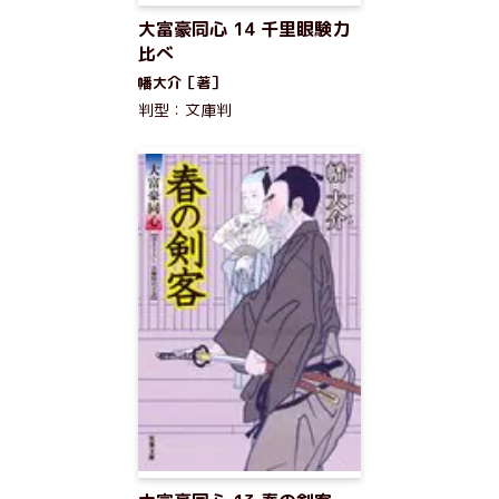
大富豪同心 14 千里眼験力
比べ
幡大介［著］
判型：文庫判