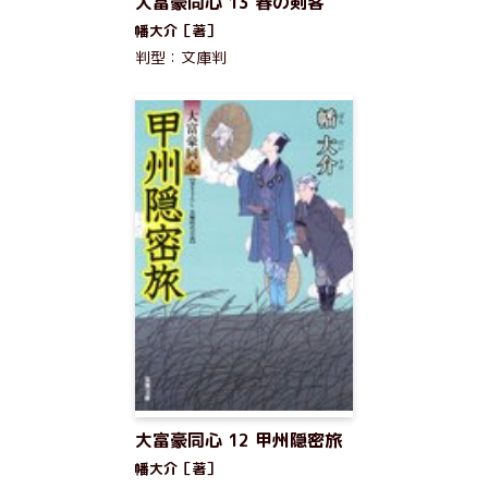
大富豪同心 13 春の剣客
幡大介［著］
判型：文庫判
大富豪同心 12 甲州隠密旅
幡大介［著］