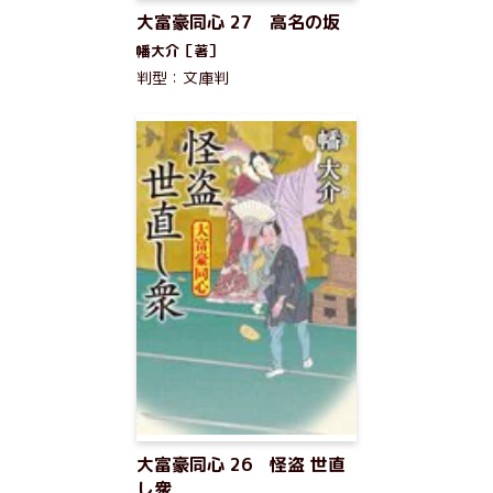
大富豪同心 27 高名の坂
幡大介［著］
判型：文庫判
大富豪同心 26 怪盗 世直
し衆