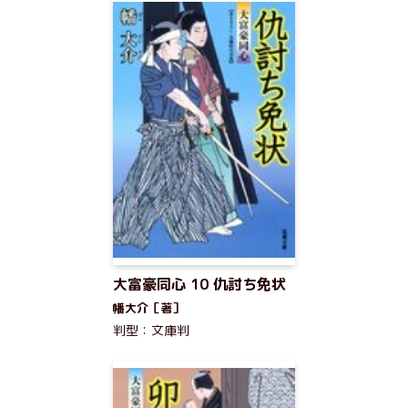
大富豪同心 10 仇討ち免状
幡大介［著］
判型：文庫判