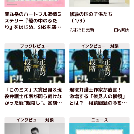
薬丸岳のハートフル友情ミ
修羅の国の子供たち
ステリー『籠の中のふた
（1/3）
り』をはじめ、SNSを騒然
7月25日更新
田村和大
とさせたAmazon１位の話
題ホラー作、現役弁護士作
ブックレビュー
インタビュー・対談
家が描く社会派小説など、
双葉社７月の新刊をご紹
介！
「このミス」大賞出身＆現
現役弁護士作家が直言！
役弁護士作家が問う裁けな
激増する「後見人の横領」
かった罪“親殺し”。家族の
とは？ 相続問題の今を追
闇に切り込む圧巻のサスペ
う！『正義の段階 ヤメ検
ンス 『正義の段階 ヤメ検
弁護士・一坊寺陽子』田村
インタビュー・対談
ニュース
弁護士・一坊寺陽子』田村
和大 【インタビュー後
和大
編】