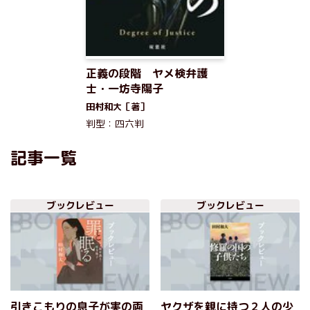
正義の段階 ヤメ検弁護
士・一坊寺陽子
田村和大［著］
判型：四六判
記事一覧
ブックレビュー
ブックレビュー
引きこもりの息子が実の両
ヤクザを親に持つ２人の少