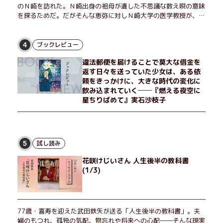
のＮ崎を訪れた。Ｎ崎出身の祖母が遺した不思議な数え唄の意味
を探るためだ。だがそんな恵弥に対しＮ崎大学の医学教授が、米
国の監視下に置かれている女性科学者への接触を求めてきた。出
島で見つかったある物質について博士の意見を聞きたいという。
恵弥は、まるで影のような存在の博士とまみえることはできるの
ブックレビュー
4
か？ そして、唄の歌詞「かたむくマリア」に込められた秘密と
違法郵便を届けることで莫大な借金を
は？ 謎めいたラストが鮮烈な余韻を残すシリーズ第四作！
返す日々を送っていた少女は、ある依
頼をきっかけに、大きな時代の変化に
飲み込まれていく──『燃える夜空に
星ちりばめて』実石沙枝子
試し読み
5
花咲けじいさん 人生後半の教科書
(1/3)
77歳・喜寿を迎えた武田鉄矢が送る「人生後半の教科書」。夫
婦のもつれ、孤独の気配、物忘れや将来への心配――そんな現実