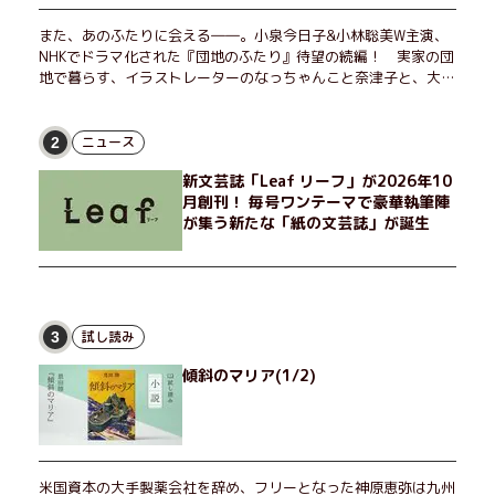
また、あのふたりに会える――。小泉今日子&小林聡美W主演、
NHKでドラマ化された『団地のふたり』待望の続編！ 実家の団
地で暮らす、イラストレーターのなっちゃんこと奈津子と、大学
非常勤講師のノエチこと野枝。フリマアプリの売り上げでちょっ
とした贅沢を楽しんだり、近所のおばちゃんの恋バナを聞いてあ
げたり、部屋でふたりだけの「台湾映画祭」を催したり。50代
ニュース
2
独身、幼なじみの変わらぬ友情とささやかな幸せの日々を描く。
新文芸誌「Leaf リーフ」が2026年10
月創刊！ 毎号ワンテーマで豪華執筆陣
が集う新たな「紙の文芸誌」が誕生
試し読み
3
傾斜のマリア(1/2)
米国資本の大手製薬会社を辞め、フリーとなった神原恵弥は九州