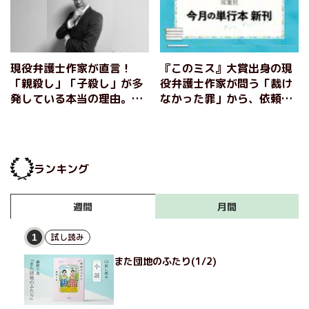
現役弁護士作家が直言！
『このミス』大賞出身の現
「親殺し」「子殺し」が多
役弁護士作家が問う「裁け
発している本当の理由。
なかった罪」から、依頼主
『正義の段階 ヤメ検弁護
の死後に届く宅配便がそれ
士・一坊寺陽子』田村和
ぞれの想いを繋ぐ「救いの
大 【インタビュー前編】
物語」まで。双葉社2月の
新刊ラインナップをご紹
ランキング
介！
月間
週間
試し読み
1
また団地のふたり(1/2)