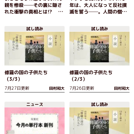
親を惨殺──その裏に隠さ
年は、大人になって反社撲
れた衝撃の真相とは!? 現
滅を誓う──。人間の憎悪
役弁護士作家が「家族の
と絆を活写した情念のノワ
闇」に切り込むリーガルサ
ール 『修羅の国の子供た
試し読み
試し読み
スペンス 『罪と眠る ヤメ
ち』田村和大
検弁護士・一坊寺陽子』田
村和大
修羅の国の子供たち
修羅の国の子供たち
（3/3）
（2/3）
7月27日更新
7月26日更新
田村和大
田村和大
ニュース
試し読み