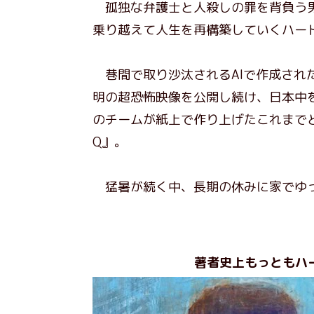
孤独な弁護士と人殺しの罪を背負う男
乗り越えて人生を再構築していくハー
巷間で取り沙汰されるAIで作成され
明の超恐怖映像を公開し続け、日本中
のチームが紙上で作り上げたこれまで
Q』。
猛暑が続く中、長期の休みに家でゆっ
著者史上もっともハ