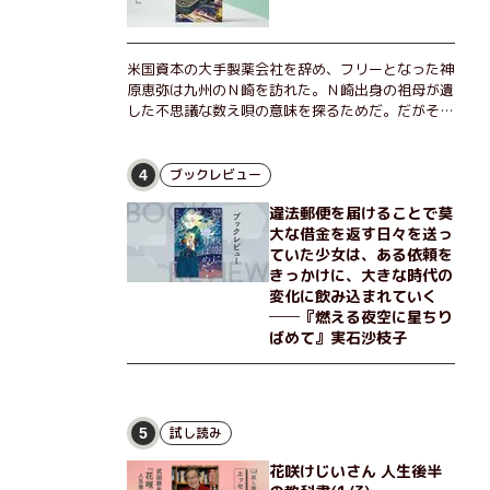
米国資本の大手製薬会社を辞め、フリーとなった神
原恵弥は九州のＮ崎を訪れた。Ｎ崎出身の祖母が遺
した不思議な数え唄の意味を探るためだ。だがそん
な恵弥に対しＮ崎大学の医学教授が、米国の監視下
に置かれている女性科学者への接触を求めてきた。
出島で見つかったある物質について博士の意見を聞
ブックレビュー
4
きたいという。恵弥は、まるで影のような存在の博
違法郵便を届けることで莫
士とまみえることはできるのか？ そして、唄の歌
大な借金を返す日々を送っ
詞「かたむくマリア」に込められた秘密とは？ 謎
ていた少女は、ある依頼を
めいたラストが鮮烈な余韻を残すシリーズ第四作！
きっかけに、大きな時代の
変化に飲み込まれていく
──『燃える夜空に星ちり
ばめて』実石沙枝子
試し読み
5
花咲けじいさん 人生後半