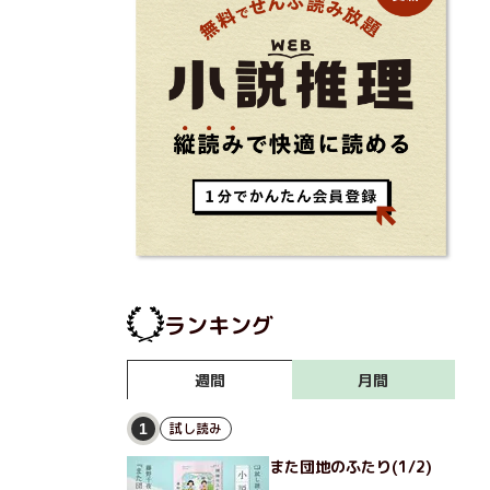
ランキング
月間
週間
試し読み
1
また団地のふたり(1/2)