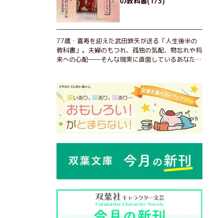
の教科書(1/3)
77歳・喜寿を迎えた武田鉄矢が送る「人生後半の
教科書」。夫婦のもつれ、孤独の気配、物忘れや将
来への心配――そんな現実に直面しているあなた
へ。この時代を楽しく・軽やかに生きるヒントを独
自の切り口で綴る。長年の読書で得た知見や自身の
経験をもとに繰り出される持論は説得力満点。まだ
まだ人生これから！ 読むだけで前向きになれる一
冊。