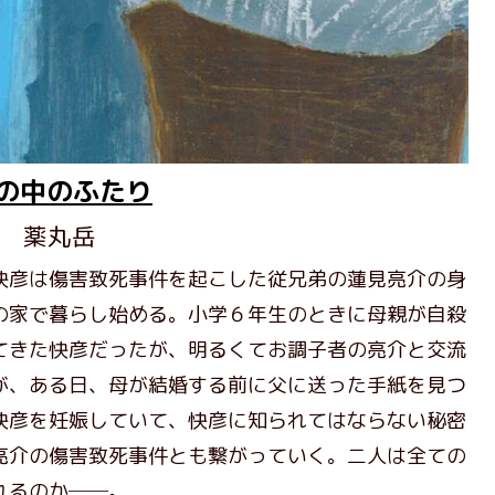
の中のふたり
薬丸岳
快彦は傷害致死事件を起こした従兄弟の蓮見亮介の身
の家で暮らし始める。小学６年生のときに母親が自殺
てきた快彦だったが、明るくてお調子者の亮介と交流
が、ある日、母が結婚する前に父に送った手紙を見つ
快彦を妊娠していて、快彦に知られてはならない秘密
亮介の傷害致死事件とも繋がっていく。二人は全ての
れるのか──。