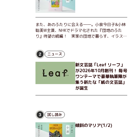
また、あのふたりに会える――。小泉今日子&小林
聡美W主演、NHKでドラマ化された『団地のふた
り』待望の続編！ 実家の団地で暮らす、イラスト
レーターのなっちゃんこと奈津子と、大学非常勤講
師のノエチこと野枝。フリマアプリの売り上げでち
ょっとした贅沢を楽しんだり、近所のおばちゃんの
ニュース
2
恋バナを聞いてあげたり、部屋でふたりだけの「台
新文芸誌「Leaf リーフ」
湾映画祭」を催したり。50代独身、幼なじみの変
が2026年10月創刊！ 毎号
わらぬ友情とささやかな幸せの日々を描く。
ワンテーマで豪華執筆陣が
集う新たな「紙の文芸誌」
が誕生
試し読み
3
傾斜のマリア(1/2)