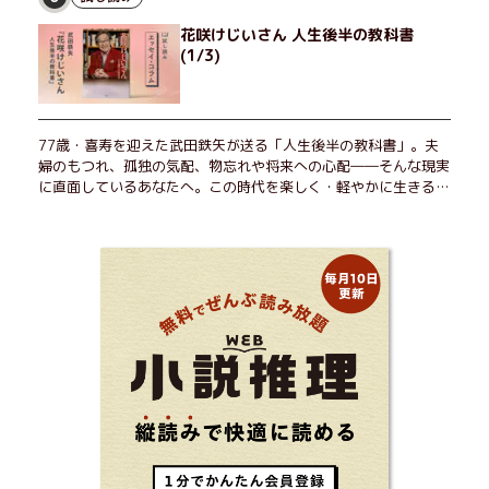
花咲けじいさん 人生後半の教科書
(1/3)
77歳・喜寿を迎えた武田鉄矢が送る「人生後半の教科書」。夫
婦のもつれ、孤独の気配、物忘れや将来への心配――そんな現実
に直面しているあなたへ。この時代を楽しく・軽やかに生きるヒ
ントを独自の切り口で綴る。長年の読書で得た知見や自身の経験
をもとに繰り出される持論は説得力満点。まだまだ人生これか
ら！ 読むだけで前向きになれる一冊。