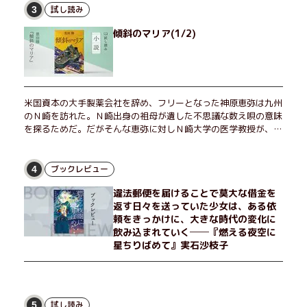
試し読み
3
傾斜のマリア(1/2)
米国資本の大手製薬会社を辞め、フリーとなった神原恵弥は九州
のＮ崎を訪れた。Ｎ崎出身の祖母が遺した不思議な数え唄の意味
を探るためだ。だがそんな恵弥に対しＮ崎大学の医学教授が、米
国の監視下に置かれている女性科学者への接触を求めてきた。出
島で見つかったある物質について博士の意見を聞きたいという。
恵弥は、まるで影のような存在の博士とまみえることはできるの
ブックレビュー
4
か？ そして、唄の歌詞「かたむくマリア」に込められた秘密と
違法郵便を届けることで莫大な借金を
は？ 謎めいたラストが鮮烈な余韻を残すシリーズ第四作！
返す日々を送っていた少女は、ある依
頼をきっかけに、大きな時代の変化に
飲み込まれていく──『燃える夜空に
星ちりばめて』実石沙枝子
試し読み
5