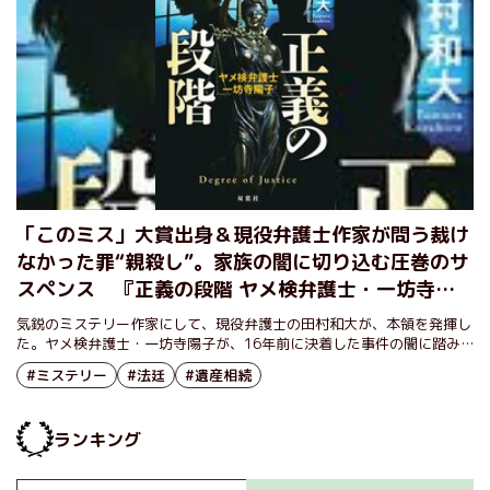
「このミス」大賞出身＆現役弁護士作家が問う裁け
なかった罪“親殺し”。家族の闇に切り込む圧巻のサ
スペンス 『正義の段階 ヤメ検弁護士・一坊寺陽
子』田村和大
気鋭のミステリー作家にして、現役弁護士の田村和大が、本領を発揮し
た。ヤメ検弁護士・一坊寺陽子が、16年前に決着した事件の闇に踏み
込んでいく。
#ミステリー
#法廷
#遺産相続
ランキング