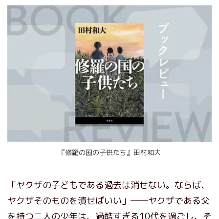
『修羅の国の子供たち』田村和大
「ヤクザの子どもである過去は消せない。ならば、
ヤクザそのものを潰せばいい」──ヤクザである父
を持つ二人の少年は、過酷すぎる10代を過ごし、そ