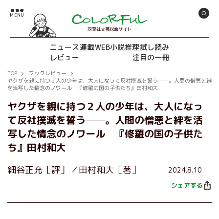
双葉社文芸総合サイト
ニュース
連載
WEB小説推理
試し読み
レビュー
注目の一冊
TOP
ブックレビュー
ヤクザを親に持つ２人の少年は、大人になって反社撲滅を誓う──。人間の憎悪と絆
を活写した情念のノワール 『修羅の国の子供たち』田村和大
ヤクザを親に持つ２人の少年は、大人になっ
て反社撲滅を誓う──。人間の憎悪と絆を活
写した情念のノワール 『修羅の国の子供た
ち』田村和大
細谷正充［評］
田村和大［著］
2024.8.10
シェアする