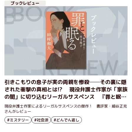
ブックレビュー
引きこもりの息子が実の両親を惨殺──その裏に隠
された衝撃の真相とは!? 現役弁護士作家が「家族
の闇」に切り込むリーガルサスペンス 『罪と眠る
ヤメ検弁護士・一坊寺陽子』田村和大
現役弁護士作家によるリーガルサスペンスの傑作！ 書評家・細谷正充
さんがレビュー
#ミステリー
#社会派
#どんでん返し