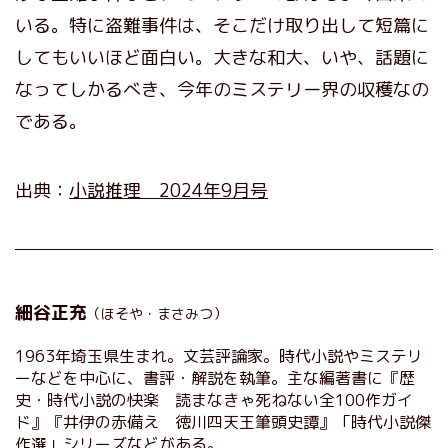
いる。特に盗難事件は、そこだけ取り出して短篇に
してもいいほど面白い。大きな和大、いや、話題に
なってしかるべき、今年のミステリー界の収穫なの
である。
出典：
小説推理 2024年9月号
細谷正充
（ほそや・まさみつ）
1963年埼玉県生まれ。文芸評論家。時代小説やミステリ
ーなどを中心に、書評・解説を執筆。主な編著書に『歴
史・時代小説の快楽 読まなきゃ死ねない全100作ガイ
ド』『井伊の赤備え 徳川四天王筆頭史譚』「時代小説傑
作選」シリーズなどがある。