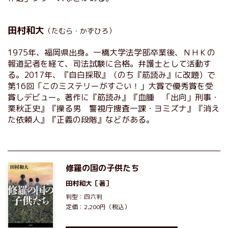
田村和大
（たむら・かずひろ）
1975年、福岡県出身。一橋大学法学部卒業後、ＮＨＫの
報道記者を経て、司法試験に合格。弁護士として活動す
る。2017年、『自白採取』（のち『筋読み』に改題）で
第16回「このミステリーがすごい！」大賞で優秀賞を受
賞しデビュー。著作に『筋読み』『血腫 「出向」刑事・
栗秋正史』『操る男 警視庁捜査一課・ヨミズナ』『消え
た依頼人』『正義の段階』などがある。
修羅の国の子供たち
田村和大
［著］
判型：四六判
定価：2,200円（税込）