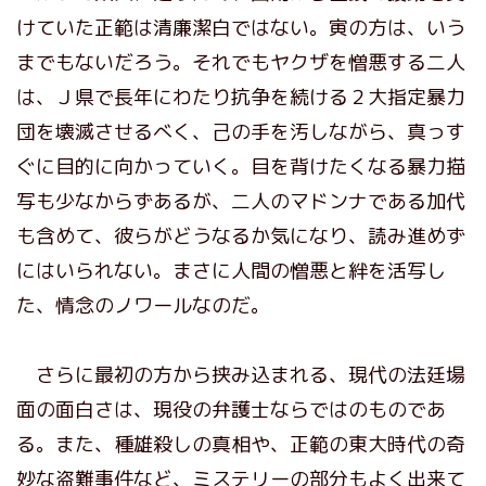
けていた正範は清廉潔白ではない。寅の方は、いう
までもないだろう。それでもヤクザを憎悪する二人
は、Ｊ県で長年にわたり抗争を続ける２大指定暴力
団を壊滅させるべく、己の手を汚しながら、真っす
ぐに目的に向かっていく。目を背けたくなる暴力描
写も少なからずあるが、二人のマドンナである加代
も含めて、彼らがどうなるか気になり、読み進めず
にはいられない。まさに人間の憎悪と絆を活写し
た、情念のノワールなのだ。
さらに最初の方から挟み込まれる、現代の法廷場
面の面白さは、現役の弁護士ならではのものであ
る。また、種雄殺しの真相や、正範の東大時代の奇
妙な盗難事件など、ミステリーの部分もよく出来て