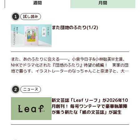
月間
週間
試し読み
1
また団地のふたり(1/2)
また、あのふたりに会える――。小泉今日子&小林聡美W主演、
NHKでドラマ化された『団地のふたり』待望の続編！ 実家の団
地で暮らす、イラストレーターのなっちゃんこと奈津子と、大学
非常勤講師のノエチこと野枝。フリマアプリの売り上げでちょっ
とした贅沢を楽しんだり、近所のおばちゃんの恋バナを聞いてあ
げたり、部屋でふたりだけの「台湾映画祭」を催したり。50代
ニュース
2
独身、幼なじみの変わらぬ友情とささやかな幸せの日々を描く。
新文芸誌「Leaf リーフ」が2026年10
月創刊！ 毎号ワンテーマで豪華執筆陣
が集う新たな「紙の文芸誌」が誕生