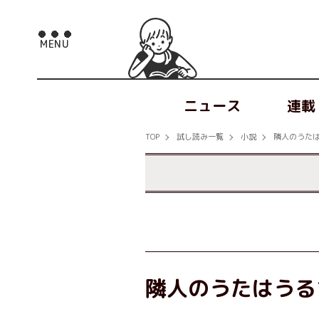
ニュース
連載
TOP
試し読み一覧
小説
隣人のうた
隣人のうたはうる