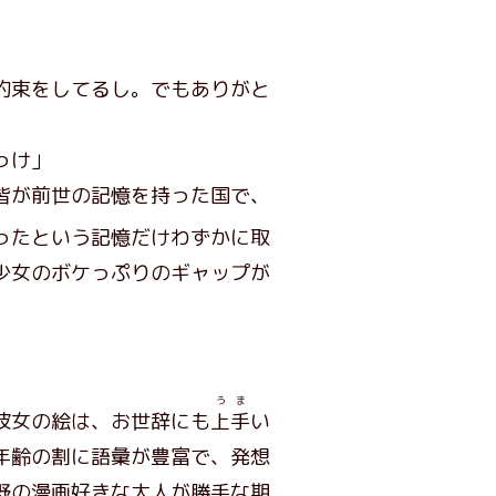
約束をしてるし。でもありがと
っけ」
皆が前世の記憶を持った国で、
ったという記憶だけわずかに取
少女のボケっぷりのギャップが
うま
彼女の絵は、お世辞にも
上手
い
年齢の割に語彙が豊富で、発想
野の漫画好きな大人が勝手な期