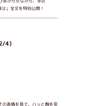
びあがらせながら、多世
涙は」全文を特別公開！
/4）
その表情を見て、ハッと胸を突