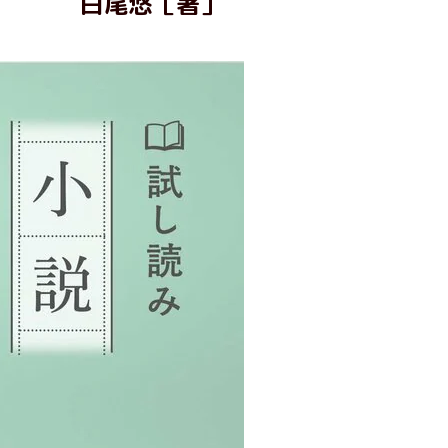
白尾悠［著］