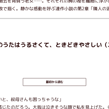
過去を背負う老女……。それぞれの胸の裡を繊細に浮か
致で描く。静かな感動を呼ぶ連作小説の第2章「隣人の
のうたはうるさくて、ときどきやさしい（2
最初から読む
いと、叔母さんも困っちゃうな」
じたのだろう。大我は泣きそうな顔で私を見上げた。