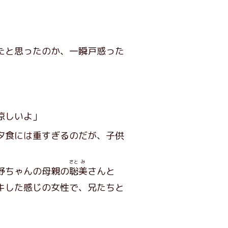
たと思ったのか、一瞬戸惑った
涼しいよ」
夕食には重すぎるのだが、子供
さと
み
野ちゃんの母親の
聡
美
さんと
キした感じの女性で、兄たちと