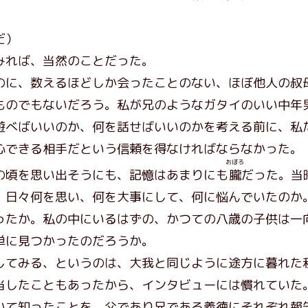
だ）
れば、当然のことだった。
に、数えるほどしか会ったことのない、ほぼ他人の叔
ものでもないだろう。私が兄のようなガタイのいい中年
遊べばいいのか、何を話せばいいのかを考える前に、私
心できる相手だという信頼を得なければならなかった。
おぼろ
頃を思い出そうにも、記憶はあまりにも
朧
だった。当
、日々何を思い、何を大事にして、何に悩んでいたのか
ったか。私の中にいるはずの、かつての八歳の子供は一
単に見つかったのだろうか。
てみる、というのは、大我と同じように途方に暮れた
当したこともあったから、インタビューには慣れていた
いて知ったことを、父であり兄である義徳にそれぞれ報