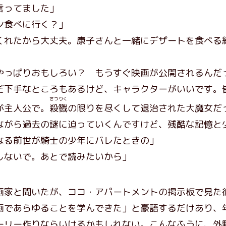
言ってました」
ン食べに行く？」
くれたから大丈夫。康子さんと一緒にデザートを食べる
やっぱりおもしろい？ もうすぐ映画が公開されるんだ
だ下手なところもあるけど、キャラクターがいいです。
さつりく
が主人公で。
殺戮
の限りを尽くして退治された大魔女だ
ながら過去の謎に迫っていくんですけど、残酷な記憶と
なる前世が騎士の少年にバレたときの」
しないで。あとで読みたいから」
家と聞いたが、ココ・アパートメントの掲示板で見た
画であらゆることを学んできた」と豪語するだけあり、
ーリー作りならいけるかもしれない。こんなふうに、外