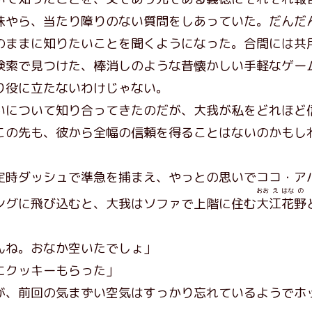
やら、当たり障りのない質問をしあっていた。だんだ
のままに知りたいことを聞くようになった。合間には共
検索で見つけた、棒消しのような昔懐かしい手軽なゲー
り役に立たないわけじゃない。
について知り合ってきたのだが、大我が私をどれほど
この先も、彼から全幅の信頼を得ることはないのかもし
時ダッシュで準急を捕まえ、やっとの思いでココ・ア
おお
え
はな
の
ングに飛び込むと、大我はソファで上階に住む
大
江
花
野
んね。おなか空いたでしょ」
にクッキーもらった」
、前回の気まずい空気はすっかり忘れているようでホ