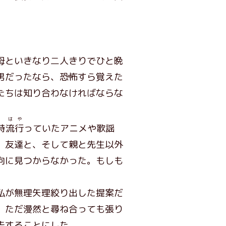
母といきなり二人きりでひと晩
男だったなら、恐怖すら覚えた
たちは知り合わなければならな
はや
時
流行
っていたアニメや歌謡
。友達と、そして親と先生以外
向に見つからなかった。もしも
私が無理矢理絞り出した提案だ
。ただ漫然と尋ね合っても張り
告することにした。