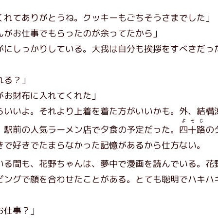
くれてありがとうね。クッキーもごちそうさまでした」
んがお仕事でもらったのが余ってたから」
にしっかりしている。大我は自分も挨拶をすべきだっ
れる？」
がお財布に入れてくれた」
らいいよ。それより上着を着た方がいいかも。外、結構
よそじ
駅前の人気ラーメン店で夕食の予定だった。
四十路
の
きで好きでたまらなかった記憶があるから仕方ない。
る間も、花野ちゃんは、夢中で漫画を読んでいる。花
ビングで顔を合わせたことがある。とても聡明でハキハ
。
お仕事？」