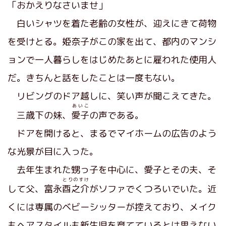
「おかえりなさいませ」
白いシャツを着た老齢の女性が、迎えにきて荷物
を受けとる。姫奈子がこの家を出て、都内のマンシ
ョンで一人暮らしをはじめたあとに雇われた使用人
だ。きちんと話をしたことは一度もない。
リビングのドア越しに、笑い声が聞こえてきた。
あいこ
三歳下の妹、
愛子
の声である。
ドアを開けると、まるでマイホームの広告のよう
な光景が目に入った。
去年生まれた甥っ子を中心に、愛子とその夫、そ
とりのすけ
して父、富永
酉之介
がソファでくつろいでいた。近
くには専属のベビーシッターが控えており、メイク
もヘアスタイルも新生児を育てているとは思えない