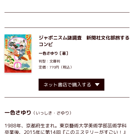
ジャポニスム謎調査 新聞社文化部旅する
コンビ
一色さゆり
［著］
判型：文庫判
定価：770円（税込）
ネット書店で購入する
一色さゆり
（いっしき・さゆり）
1988年、京都府生まれ。東京藝術大学美術学部芸術学科
卒業後、2015年に第14回『このミステリーがすごい！』