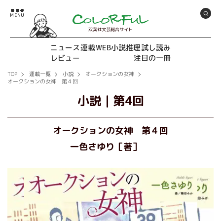
双葉社文芸総合サイト
ニュース
連載
WEB小説推理
試し読み
レビュー
注目の一冊
TOP
連載一覧
小説
オークションの女神
オークションの女神 第４回
小説
｜
第4回
オークションの女神 第４回
一色さゆり［著］