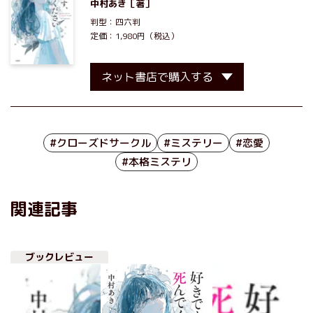
中村あき
［著］
判型：四六判
定価：1,980円（税込）
ネット書店で購入する
#クローズドサークル
#ミステリー
#恋愛
#本格ミステリ
関連記事
ブックレビュー