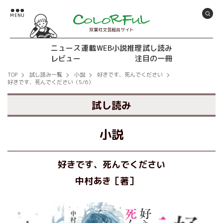
双葉社文芸総合サイト
ニュース
連載
WEB小説推理
試し読み
レビュー
注目の一冊
TOP
試し読み一覧
小説
好きです、死んでください
好きです、死んでください（5/6）
試し読み
小説
好きです、死んでください
中村あき［著］