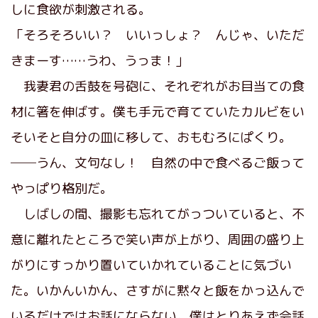
しに食欲が刺激される。
「そろそろいい？ いいっしょ？ んじゃ、いただ
きまーす……うわ、うっま！」
我妻君の舌鼓を号砲に、それぞれがお目当ての食
材に箸を伸ばす。僕も手元で育てていたカルビをい
そいそと自分の皿に移して、おもむろにぱくり。
──うん、文句なし！ 自然の中で食べるご飯って
やっぱり格別だ。
しばしの間、撮影も忘れてがっついていると、不
意に離れたところで笑い声が上がり、周囲の盛り上
がりにすっかり置いていかれていることに気づい
た。いかんいかん、さすがに黙々と飯をかっ込んで
いるだけではお話にならない。僕はとりあえず会話