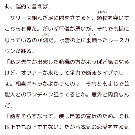
あ、端的に言えば」
ほおづえ
サリーは組んだ足に肘を立てると、
頬杖
を突いて
こちらを見た。だいぶ行儀が悪いが、それでも様に
しやく
はお
なっているのが
癪
だ。水着の上に
羽織
ったレースガ
ウンが翻る。
「私は先生が出演した動機の方がよっぽど気になる
けど。オファーが来たって全力で断るタイプでし
ょ。相当ギャラがよかったの？ それともまじで芸
能人とのワンチャン狙ってるとか。意外と肉食なん
だ」
「話をそらすなって。僕は自著の宣伝のため。それ
以上でも以下でもない。だから本気の恋愛をする気