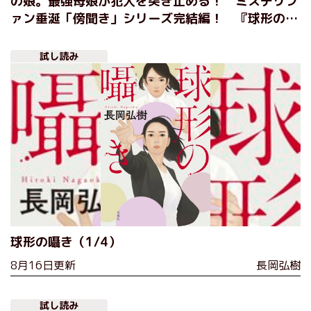
の娘。最強母娘が犯人を突き止める！ ミステリフ
ァン垂涎「傍聞き」シリーズ完結編！ 『球形の囁
き』長岡弘樹
試し読み
球形の囁き（1/4）
8月16日更新
長岡弘樹
試し読み