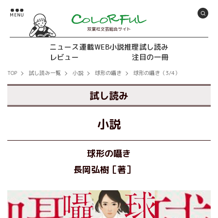
双葉社文芸総合サイト
ニュース
連載
WEB小説推理
試し読み
レビュー
注目の一冊
TOP
試し読み一覧
小説
球形の囁き
球形の囁き（3/4）
試し読み
小説
球形の囁き
長岡弘樹［著］