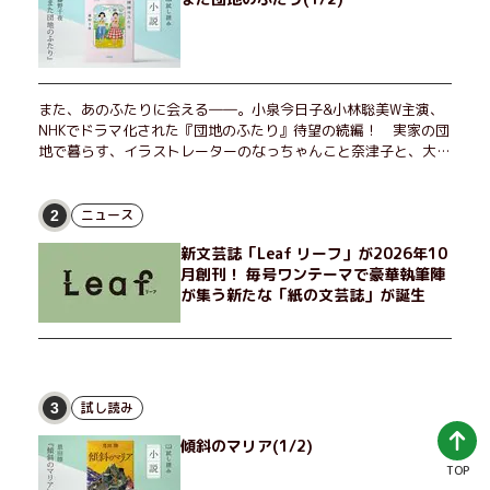
また、あのふたりに会える――。小泉今日子&小林聡美W主演、
NHKでドラマ化された『団地のふたり』待望の続編！ 実家の団
地で暮らす、イラストレーターのなっちゃんこと奈津子と、大学
非常勤講師のノエチこと野枝。フリマアプリの売り上げでちょっ
とした贅沢を楽しんだり、近所のおばちゃんの恋バナを聞いてあ
げたり、部屋でふたりだけの「台湾映画祭」を催したり。50代
ニュース
2
独身、幼なじみの変わらぬ友情とささやかな幸せの日々を描く。
新文芸誌「Leaf リーフ」が2026年10
月創刊！ 毎号ワンテーマで豪華執筆陣
が集う新たな「紙の文芸誌」が誕生
試し読み
3
傾斜のマリア(1/2)
TOP