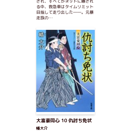
され、すべてがネットに曝され
る中、救急車はタイムリミット
目指して走り出した――。元暴
走族の…
大富豪同心 10 仇討ち免状
幡大介