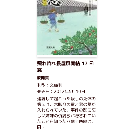
照れ降れ長屋風聞帖 17 曰
窓
坂岡真
判型：文庫判
発売日：2012年5月10日
連続して起こった殺しの死体の
懐には、木彫りの猿と葛の葉が
入れられていた。事件の影に哀
しい姉妹の仇討ちが隠されてい
たことを知った八尾半四郎は、
同…