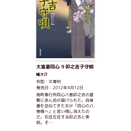
大富豪同心 9 卯之吉子守唄
幡大介
判型：文庫判
発売日：2012年4月12日
南町奉行所同心八巻卯之吉の屋
敷に赤ん坊が届けられた。自身
番を訪ねてきた女が「同心の八
巻様へ」と言い残し消えたの
だ。右往左往する卯之吉と美
鈴。そ…