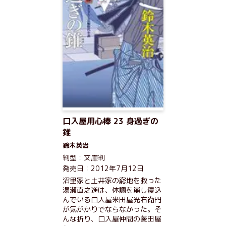
口入屋用心棒 23 身過ぎの
錐
鈴木英治
判型：文庫判
発売日：2012年7月12日
沼里家と土井家の窮地を救った
湯瀬直之進は、体調を崩し寝込
んでいる口入屋米田屋光右衛門
が気がかりでならなかった。そ
んな折り、口入屋仲間の菱田屋