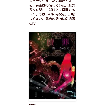
ようやく生まれた跡継ぎを前
に、秀吉は後悔していた。甥の
秀次を関白に就けたは早計であ
った。ではいかに秀次を失脚せ
しめるか。秀吉の動向に危機感
を抱…