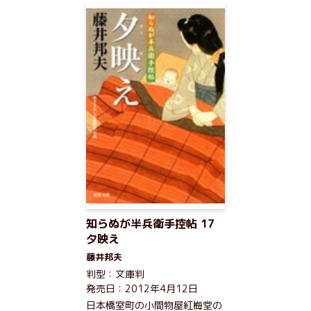
知らぬが半兵衛手控帖 17
夕映え
藤井邦夫
判型：文庫判
発売日：2012年4月12日
日本橋室町の小間物屋紅梅堂の