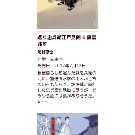
返り忠兵衛江戸見聞 6 黒雲
兆す
芝村凉也
判型：文庫判
発売日：2012年7月12日
長屋暮らしを選んだ筧忠兵衛の
元に、室藩直水家の用人が士官
の口をもたらす。定海藩と訣別
した忠兵衛を執拗に誘うが、ど
うやら話には裏がありそうだ。
新…