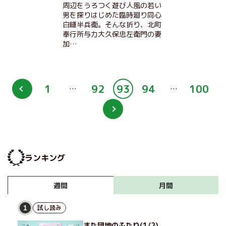
周辺をうろつく遊び人風の若い
男を探りはじめた臨時廻り同心
白縫半兵衛。そんな折り、北町
奉行所与力大久保忠左衛門の妻
加…
1
92
93
94
100
…
…
ランキング
月間
週間
試し読み
1
また団地のふたり(1/2)