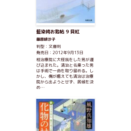
藍染袴お匙帖 9 貝紅
藤原緋沙子
判型：文庫判
発売日：2012年9月13日
桂治療院に大怪我をした男が運
び込まれた。清治と名乗った男
は手術で一命を取り留める。し
かし、傷が癒えても清治は治療
院から出ようとせず、居候を決
め…