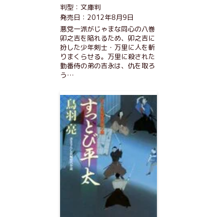
判型：文庫判
発売日：2012年8月9日
悪党一派がじゃまな同心の八巻
卯之吉を陥れるため、卯之吉に
扮した少年剣士・万里に人を斬
りまくらせる。万里に殺された
勤番侍の弟の吉永は、仇を取ろ
う…