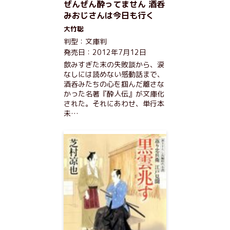
ぜんぜん酔ってません 酒呑
みおじさんは今日も行く
大竹聡
判型：文庫判
発売日：2012年7月12日
飲みすぎた末の失敗談から、涙
なしには読めない感動話まで、
酒呑みたちの心を掴んだ離さな
かった名著『酔人伝』が文庫化
された。それにあわせ、単行本
未…