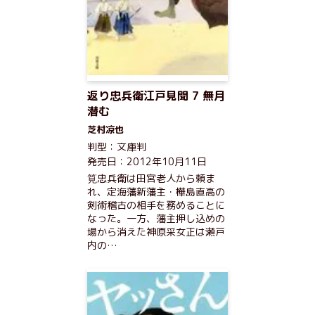
返り忠兵衛江戸見聞 7 無月
潜む
芝村凉也
判型：文庫判
発売日：2012年10月11日
筧忠兵衛は田宮老人から頼ま
れ、定海藩新藩主・樺島直高の
剣術稽古の相手を務めることに
なった。一方、藩主押し込めの
場から消えた神原采女正は瀬戸
内の…