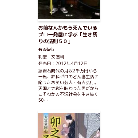
お前なんかもう死んでいる
プロ一発屋に学ぶ「生き残
りの法則５０」
有吉弘行
判型：文庫判
発売日：2012年4月12日
猿岩石時代の月収2千万円から
一転、給料ゼロのどん底生活に
陥ったお笑い芸人・有吉弘行。
天国と地獄を味わった男だから
こそわかる不況社会を生き抜く
50…