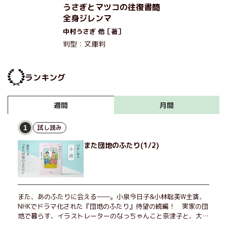
うさぎとマツコの往復書簡
全身ジレンマ
中村うさぎ 他［著］
判型：文庫判
ランキング
月間
週間
試し読み
1
また団地のふたり(1/2)
また、あのふたりに会える――。小泉今日子&小林聡美W主演、
NHKでドラマ化された『団地のふたり』待望の続編！ 実家の団
地で暮らす、イラストレーターのなっちゃんこと奈津子と、大学
非常勤講師のノエチこと野枝。フリマアプリの売り上げでちょっ