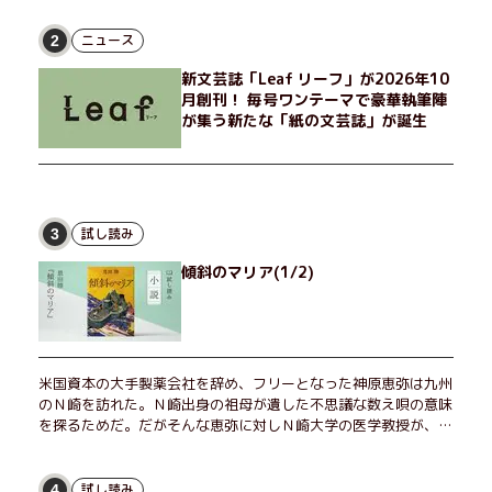
とした贅沢を楽しんだり、近所のおばちゃんの恋バナを聞いてあ
げたり、部屋でふたりだけの「台湾映画祭」を催したり。50代
ニュース
2
独身、幼なじみの変わらぬ友情とささやかな幸せの日々を描く。
新文芸誌「Leaf リーフ」が2026年10
月創刊！ 毎号ワンテーマで豪華執筆陣
が集う新たな「紙の文芸誌」が誕生
試し読み
3
傾斜のマリア(1/2)
米国資本の大手製薬会社を辞め、フリーとなった神原恵弥は九州
のＮ崎を訪れた。Ｎ崎出身の祖母が遺した不思議な数え唄の意味
を探るためだ。だがそんな恵弥に対しＮ崎大学の医学教授が、米
国の監視下に置かれている女性科学者への接触を求めてきた。出
島で見つかったある物質について博士の意見を聞きたいという。
恵弥は、まるで影のような存在の博士とまみえることはできるの
試し読み
4