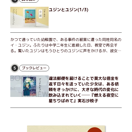
か？ そして、唄の歌詞「かたむくマリア」に込められた秘密と
ユジンとユジン(1/3)
は？ 謎めいたラストが鮮烈な余韻を残すシリーズ第四作！
かつて通っていた幼稚園で、ある事件の被害に遭った同姓同名の
イ・ユジン。ふたりは中学二年生に進級した日、教室で再会す
る。驚いたユジンはもうひとりのユジンに声をかけるが、彼女は
「人違いだ」と言い張り、さらにあの頃の記憶をすべて喪ってい
て……。韓国で世代を超えて愛され続け、35万部を突破したベス
トセラー小説の邦訳版。
ブックレビュー
5
違法郵便を届けることで莫大な借金を
返す日々を送っていた少女は、ある依
頼をきっかけに、大きな時代の変化に
飲み込まれていく──『燃える夜空に
星ちりばめて』実石沙枝子