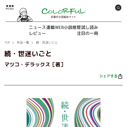
双葉社文芸総合サイト
ニュース
連載
WEB小説推理
試し読み
レビュー
注目の一冊
TOP
作品一覧
続・世迷いごと
続・世迷いごと
マツコ・デラックス［著］
シェアする