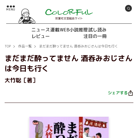
双葉社文芸総合サイト
ニュース
連載
WEB小説推理
試し読み
レビュー
注目の一冊
TOP
作品一覧
まだまだ酔ってません 酒呑みおじさんは今日も行く
まだまだ酔ってません 酒呑みおじさん
は今日も行く
大竹聡［著］
シェアする