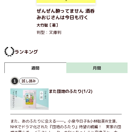
ぜんぜん酔ってません 酒呑
みおじさんは今日も行く
大竹聡［著］
判型：文庫判
ランキング
月間
週間
試し読み
1
また団地のふたり(1/2)
また、あのふたりに会える――。小泉今日子&小林聡美W主演、
NHKでドラマ化された『団地のふたり』待望の続編！ 実家の団