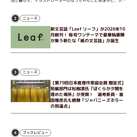
地で暮らす、イラストレーターのなっちゃんこと奈津子と、大学
非常勤講師のノエチこと野枝。フリマアプリの売り上げでちょっ
とした贅沢を楽しんだり、近所のおばちゃんの恋バナを聞いてあ
げたり、部屋でふたりだけの「台湾映画祭」を催したり。50代
ニュース
2
独身、幼なじみの変わらぬ友情とささやかな幸せの日々を描く。
新文芸誌「Leaf リーフ」が2026年10
月創刊！ 毎号ワンテーマで豪華執筆陣
が集う新たな「紙の文芸誌」が誕生
ニュース
3
【第79回日本推理作家協会賞 贈呈式】
短編部門は松樹凛氏『ぼくらが夕闇を
埋めた場所』が受賞！ 選考委員・喜
国雅彦氏も絶賛「ジャパニーズホラー
の到達点」
ブックレビュー
4