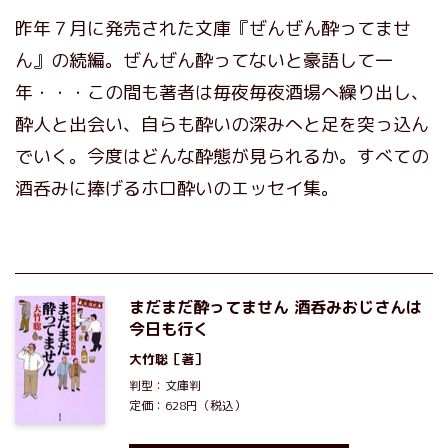
昨年７月に発売された文庫『ぜんぜん酔ってませ
ん』の続編。ぜんぜん酔ってないと豪語して一
年・・・この間も著者は毎夜毎夜酒場へ繰り出し、
酔人と出会い、自らも酔いの深みへと足を突っ込ん
でいく。今度はどんな酔態が見られるか。すべての
酒呑みに捧げるホロ酔いのエッセイ集。
まだまだ酔ってません 酒呑みおじさんは
今日も行く
大竹聡
［著］
判型：文庫判
定価：628円（税込）