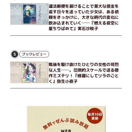
違法郵便を届けることで莫大な借金を
返す日々を送っていた少女は、ある依
頼をきっかけに、大きな時代の変化に
飲み込まれていく──『燃える夜空に
星ちりばめて』実石沙枝子
ブックレビュー
5
戦後を駆け抜けたひとりの女性の苛烈
な人生──。圧倒的スケールで送る傑
作ミステリ！『修羅にしてリラのごと
く』弥生小夜子