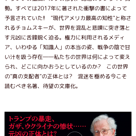
勢。すべては2017年に著された衝撃の書によって
予言されていた!! "現代アメリカ最高の知性"と称さ
れるチョムスキーが、世界を混乱と悲嘆に突き落と
す元凶に舌鋒鋭く迫る。権力に利用されるメディ
ア、いわゆる「知識人」の本当の姿、戦争の陰で甘
い汁を吸う存在――私たちの世界は何によって変え
られ、どこに向かおうとしているのか? この世界
の"真の支配者"の正体とは? 混迷を極める今こそ
読むべき名著、待望の文庫化。