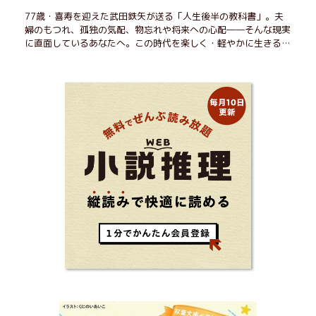
77歳・喜寿を迎えた武田鉄矢が送る「人生後半の教科書」。夫
婦のもつれ、孤独の気配、物忘れや将来への心配――そんな現実
に直面しているあなたへ。この時代を楽しく・軽やかに生きるヒ
ントを独自の切り口で綴る。長年の読書で得た知見や自身の経験
をもとに繰り出される持論は説得力満点。まだまだ人生これか
ら！ 読むだけで前向きになれる一冊。