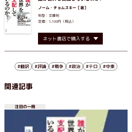
ノーム・チョムスキー
［著］
判型：文庫判
定価：1,100円（税込）
ネット書店で購入する
#翻訳
#評論
#戦争
#政治
#テロ
#中東
関連記事
注目の一冊