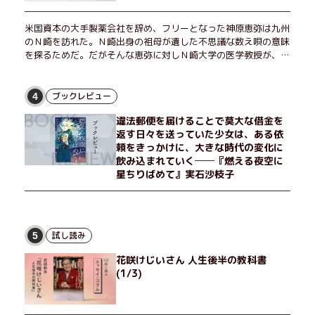
米国資本の大手製薬会社を辞め、フリーとなった神原恵弥は九州
のＮ崎を訪れた。Ｎ崎出身の祖母が遺した不思議な数え唄の意味
を探るためだ。だがそんな恵弥に対しＮ崎大学の医学教授が、米
国の監視下に置かれている女性科学者への接触を求めてきた。出
島で見つかったある物質について博士の意見を聞きたいという。
恵弥は、まるで影のような存在の博士とまみえることはできるの
ブックレビュー
4
か？ そして、唄の歌詞「かたむくマリア」に込められた秘密と
違法郵便を届けることで莫大な借金を
は？ 謎めいたラストが鮮烈な余韻を残すシリーズ第四作！
返す日々を送っていた少女は、ある依
頼をきっかけに、大きな時代の変化に
飲み込まれていく──『燃える夜空に
星ちりばめて』実石沙枝子
試し読み
5
花咲けじいさん 人生後半の教科書
(1/3)