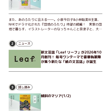
また、あのふたりに会える――。小泉今日子&小林聡美W主演、
NHKでドラマ化された『団地のふたり』待望の続編！ 実家の団
地で暮らす、イラストレーターのなっちゃんこと奈津子と、大学
非常勤講師のノエチこと野枝。フリマアプリの売り上げでちょっ
とした贅沢を楽しんだり、近所のおばちゃんの恋バナを聞いてあ
げたり、部屋でふたりだけの「台湾映画祭」を催したり。50代
ニュース
2
独身、幼なじみの変わらぬ友情とささやかな幸せの日々を描く。
新文芸誌「Leaf リーフ」が2026年10
月創刊！ 毎号ワンテーマで豪華執筆陣
が集う新たな「紙の文芸誌」が誕生
試し読み
3
傾斜のマリア(1/2)