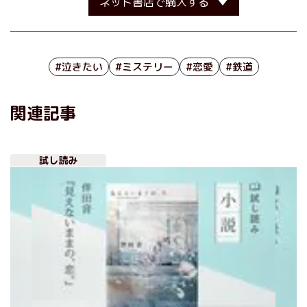
ネット書店で購入する
#泣きたい
#ミステリー
#恋愛
#鉄道
関連記事
試し読み