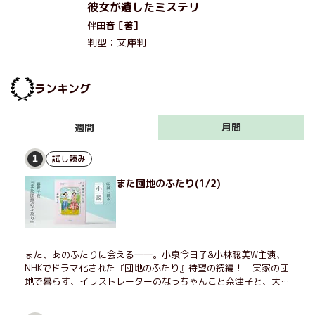
彼女が遺したミステリ
伴田音［著］
判型：文庫判
ランキング
月間
週間
試し読み
1
また団地のふたり(1/2)
また、あのふたりに会える――。小泉今日子&小林聡美W主演、
NHKでドラマ化された『団地のふたり』待望の続編！ 実家の団
地で暮らす、イラストレーターのなっちゃんこと奈津子と、大学
非常勤講師のノエチこと野枝。フリマアプリの売り上げでちょっ
とした贅沢を楽しんだり、近所のおばちゃんの恋バナを聞いてあ