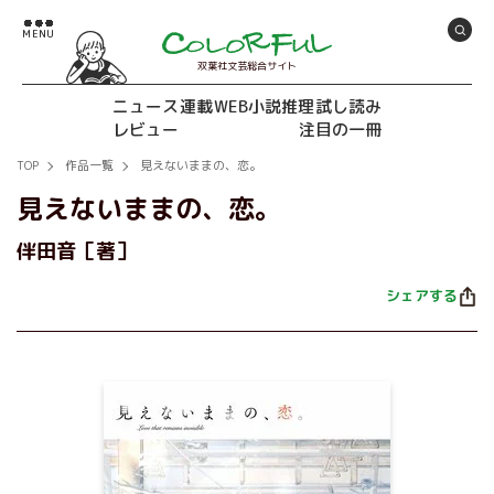
双葉社文芸総合サイト
ニュース
連載
WEB小説推理
試し読み
レビュー
注目の一冊
TOP
作品一覧
見えないままの、恋。
見えないままの、恋。
伴田音［著］
シェアする