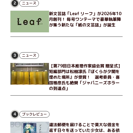
げたり、部屋でふたりだけの「台湾映画祭」を催したり。50代
ニュース
2
独身、幼なじみの変わらぬ友情とささやかな幸せの日々を描く。
新文芸誌「Leaf リーフ」が2026年10
月創刊！ 毎号ワンテーマで豪華執筆陣
が集う新たな「紙の文芸誌」が誕生
ニュース
3
【第79回日本推理作家協会賞 贈呈式】
短編部門は松樹凛氏『ぼくらが夕闇を
埋めた場所』が受賞！ 選考委員・喜
国雅彦氏も絶賛「ジャパニーズホラー
の到達点」
ブックレビュー
4
違法郵便を届けることで莫大な借金を
返す日々を送っていた少女は、ある依