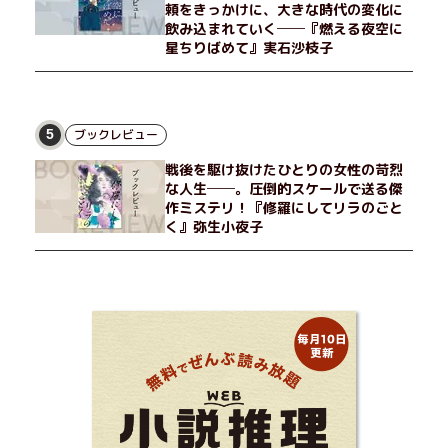
頼をきっかけに、大きな時代の変化に
飲み込まれていく──『燃える夜空に
星ちりばめて』実石沙枝子
ブックレビュー
5
戦後を駆け抜けたひとりの女性の苛烈
な人生──。圧倒的スケールで送る傑
作ミステリ！『修羅にしてリラのごと
く』弥生小夜子