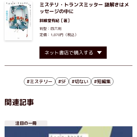
ミステリ・トランスミッター 謎解きはメ
ッセージの中に
斜線堂有紀
［著］
判型：四六判
定価：1,870円（税込）
ネット書店で購入する
#ミステリー
#SF
#切ない
#短編集
関連記事
注目の一冊