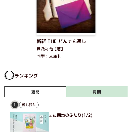
斬新 THE どんでん返し
芦沢央 他［著］
判型：文庫判
ランキング
月間
週間
試し読み
1
また団地のふたり(1/2)