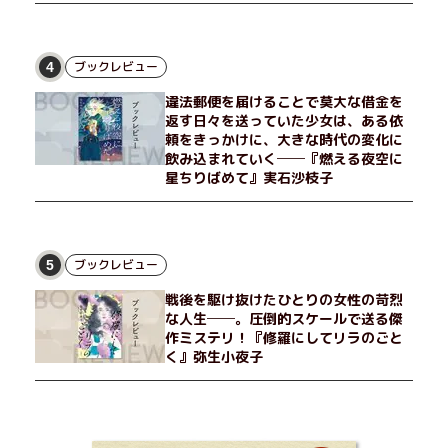
ブックレビュー
4
違法郵便を届けることで莫大な借金を
返す日々を送っていた少女は、ある依
頼をきっかけに、大きな時代の変化に
飲み込まれていく──『燃える夜空に
星ちりばめて』実石沙枝子
ブックレビュー
5
戦後を駆け抜けたひとりの女性の苛烈
な人生──。圧倒的スケールで送る傑
作ミステリ！『修羅にしてリラのごと
く』弥生小夜子