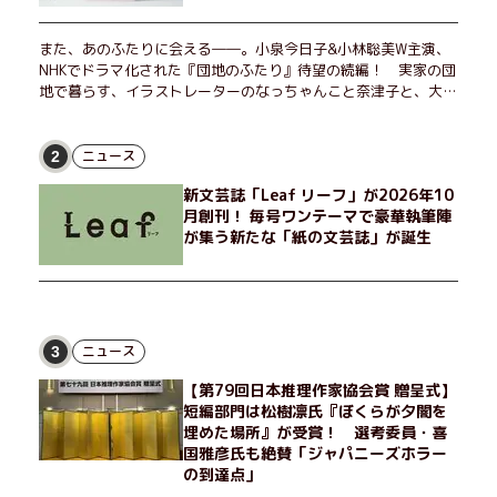
また、あのふたりに会える――。小泉今日子&小林聡美W主演、
NHKでドラマ化された『団地のふたり』待望の続編！ 実家の団
地で暮らす、イラストレーターのなっちゃんこと奈津子と、大学
非常勤講師のノエチこと野枝。フリマアプリの売り上げでちょっ
とした贅沢を楽しんだり、近所のおばちゃんの恋バナを聞いてあ
げたり、部屋でふたりだけの「台湾映画祭」を催したり。50代
ニュース
2
独身、幼なじみの変わらぬ友情とささやかな幸せの日々を描く。
新文芸誌「Leaf リーフ」が2026年10
月創刊！ 毎号ワンテーマで豪華執筆陣
が集う新たな「紙の文芸誌」が誕生
ニュース
3
【第79回日本推理作家協会賞 贈呈式】
短編部門は松樹凛氏『ぼくらが夕闇を
埋めた場所』が受賞！ 選考委員・喜
国雅彦氏も絶賛「ジャパニーズホラー
の到達点」