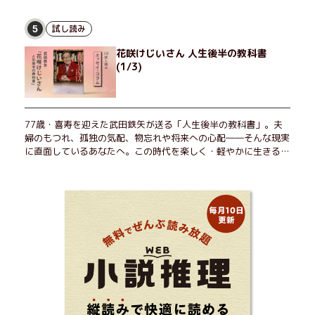
試し読み
5
花咲けじいさん 人生後半の教科書
(1/3)
77歳・喜寿を迎えた武田鉄矢が送る「人生後半の教科書」。夫
婦のもつれ、孤独の気配、物忘れや将来への心配――そんな現実
に直面しているあなたへ。この時代を楽しく・軽やかに生きるヒ
ントを独自の切り口で綴る。長年の読書で得た知見や自身の経験
をもとに繰り出される持論は説得力満点。まだまだ人生これか
ら！ 読むだけで前向きになれる一冊。