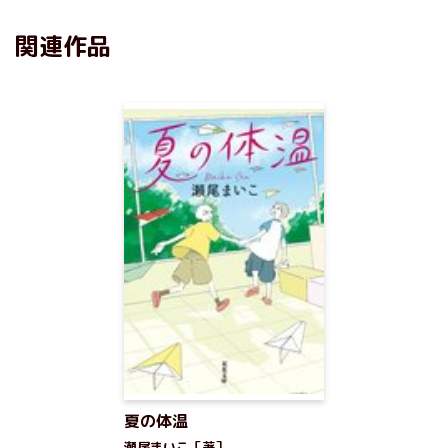
関連作品
夏の体温
瀬尾まいこ［著］