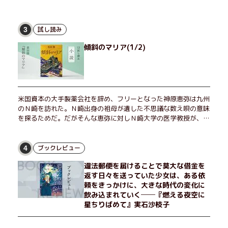
試し読み
3
傾斜のマリア(1/2)
米国資本の大手製薬会社を辞め、フリーとなった神原恵弥は九州
のＮ崎を訪れた。Ｎ崎出身の祖母が遺した不思議な数え唄の意味
を探るためだ。だがそんな恵弥に対しＮ崎大学の医学教授が、米
国の監視下に置かれている女性科学者への接触を求めてきた。出
島で見つかったある物質について博士の意見を聞きたいという。
恵弥は、まるで影のような存在の博士とまみえることはできるの
ブックレビュー
4
か？ そして、唄の歌詞「かたむくマリア」に込められた秘密と
違法郵便を届けることで莫大な借金を
は？ 謎めいたラストが鮮烈な余韻を残すシリーズ第四作！
返す日々を送っていた少女は、ある依
頼をきっかけに、大きな時代の変化に
飲み込まれていく──『燃える夜空に
星ちりばめて』実石沙枝子