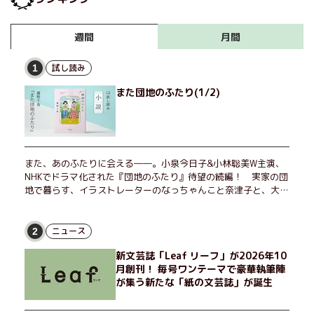
月間
週間
試し読み
1
また団地のふたり(1/2)
また、あのふたりに会える――。小泉今日子&小林聡美W主演、
NHKでドラマ化された『団地のふたり』待望の続編！ 実家の団
地で暮らす、イラストレーターのなっちゃんこと奈津子と、大学
非常勤講師のノエチこと野枝。フリマアプリの売り上げでちょっ
とした贅沢を楽しんだり、近所のおばちゃんの恋バナを聞いてあ
げたり、部屋でふたりだけの「台湾映画祭」を催したり。50代
ニュース
2
独身、幼なじみの変わらぬ友情とささやかな幸せの日々を描く。
新文芸誌「Leaf リーフ」が2026年10
月創刊！ 毎号ワンテーマで豪華執筆陣
が集う新たな「紙の文芸誌」が誕生