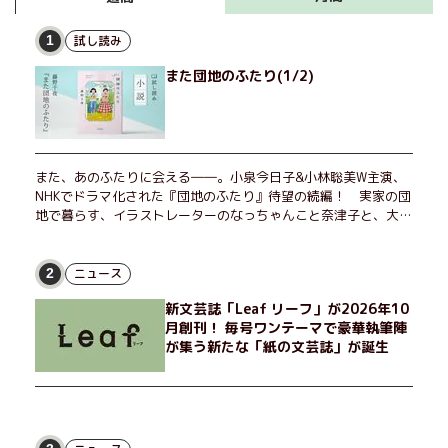
試し読み
1
また団地のふたり(1/2)
また、あのふたりに会える――。小泉今日子&小林聡美W主演、
NHKでドラマ化された『団地のふたり』待望の続編！ 実家の団
地で暮らす、イラストレーターのなっちゃんこと奈津子と、大学
非常勤講師のノエチこと野枝。フリマアプリの売り上げでちょっ
とした贅沢を楽しんだり、近所のおばちゃんの恋バナを聞いてあ
げたり、部屋でふたりだけの「台湾映画祭」を催したり。50代
ニュース
2
独身、幼なじみの変わらぬ友情とささやかな幸せの日々を描く。
新文芸誌「Leaf リーフ」が2026年10
月創刊！ 毎号ワンテーマで豪華執筆陣
が集う新たな「紙の文芸誌」が誕生