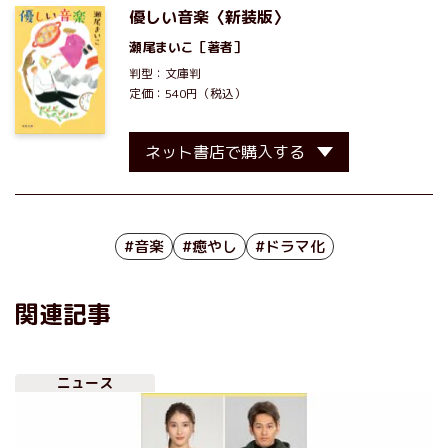
優しい音楽〈新装版〉
瀬尾まいこ
［著者］
判型：文庫判
定価：540円（税込）
ネット書店で購入する
#音楽
#癒やし
#ドラマ化
関連記事
ニュース