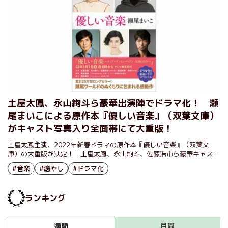
土屋太鳳、永山絢斗ら豪華出演陣でドラマ化！ 瀬
尾まいこによる原作本『優しい音楽』（双葉文庫）
がキャスト写真入り全面帯にて大重版！
土屋太鳳主演、2022年新春ドラマの原作本『優しい音楽』（双葉文
庫）の大重版が決定！ 土屋太鳳、永山絢斗、佐藤浩市ら豪華キャスト
の写真入り全面帯にて書店展開開始！
#音楽
#癒やし
#ドラマ化
ランキング
月間
週間