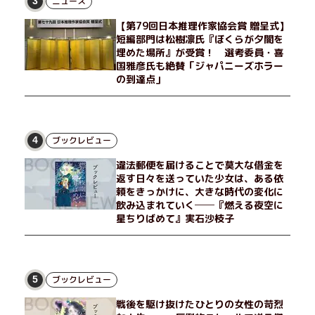
ニュース
3
【第79回日本推理作家協会賞 贈呈式】
短編部門は松樹凛氏『ぼくらが夕闇を
埋めた場所』が受賞！ 選考委員・喜
国雅彦氏も絶賛「ジャパニーズホラー
の到達点」
ブックレビュー
4
違法郵便を届けることで莫大な借金を
返す日々を送っていた少女は、ある依
頼をきっかけに、大きな時代の変化に
飲み込まれていく──『燃える夜空に
星ちりばめて』実石沙枝子
ブックレビュー
5
戦後を駆け抜けたひとりの女性の苛烈