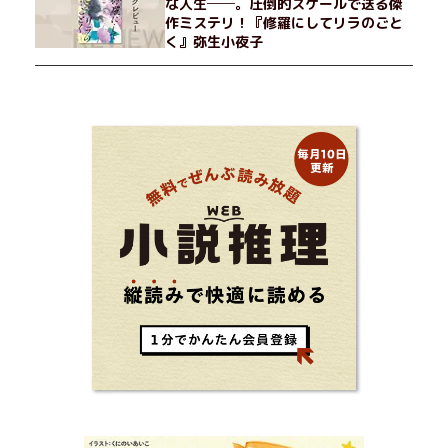
な人生──。圧倒的スケールで送る傑
作ミステリ！『修羅にしてリラのごと
く』弥生小夜子