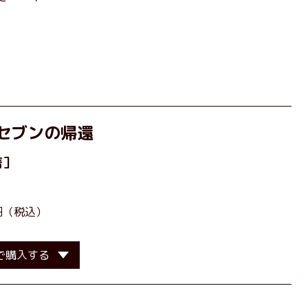
セブンの帰還
著］
0円（税込）
で購入する