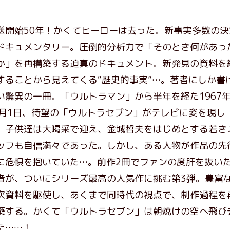
送開始50年！かくてヒーローは去った。新事実多数の決
ドキュメンタリー。圧倒的分析力で「そのとき何があっ
か」を再構築する迫真のドキュメント。新発見の資料を
することから見えてくる“歴史的事実”…。著者にしか書
い驚異の一冊。「ウルトラマン」から半年を経た1967
0月1日、待望の「ウルトラセブン」がテレビに姿を現し
。子供達は大喝采で迎え、金城哲夫をはじめとする若き
ッフも自信満々であった。しかし、ある人物が作品の先
に危惧を抱いていた…。前作2冊でファンの度肝を抜い
者が、ついにシリーズ最高の人気作に挑む第3弾。豊富
次資料を駆使し、あくまで同時代の視点で、制作過程を
築する。かくて「ウルトラセブン」は朝焼けの空へ飛び
た……！