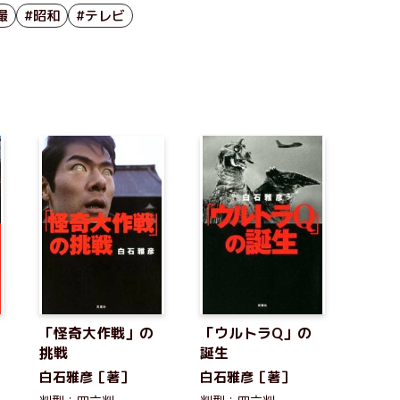
撮
#昭和
#テレビ
「怪奇大作戦」の
「ウルトラQ」の
挑戦
誕生
白石雅彦［著］
白石雅彦［著］