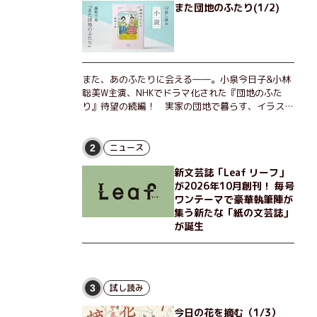
また団地のふたり(1/2)
また、あのふたりに会える――。小泉今日子&小林
聡美W主演、NHKでドラマ化された『団地のふた
り』待望の続編！ 実家の団地で暮らす、イラスト
レーターのなっちゃんこと奈津子と、大学非常勤講
師のノエチこと野枝。フリマアプリの売り上げでち
ょっとした贅沢を楽しんだり、近所のおばちゃんの
ニュース
2
恋バナを聞いてあげたり、部屋でふたりだけの「台
新文芸誌「Leaf リーフ」
湾映画祭」を催したり。50代独身、幼なじみの変
が2026年10月創刊！ 毎号
わらぬ友情とささやかな幸せの日々を描く。
ワンテーマで豪華執筆陣が
集う新たな「紙の文芸誌」
が誕生
試し読み
3
今日の花を摘む（1/3）