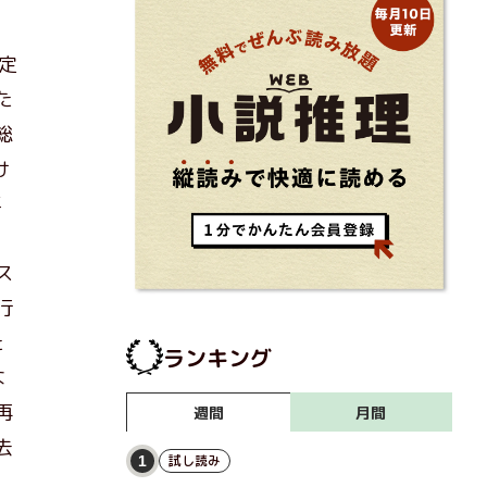
定
た
総
け
年
ス
行
た
ランキング
な
再
月間
週間
去
試し読み
1