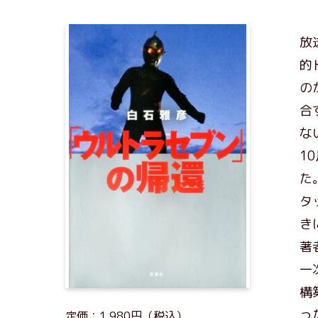
放
的
の
合
な
1
た
タ
き
著
一
構
っ
定価：1,980円（税込）