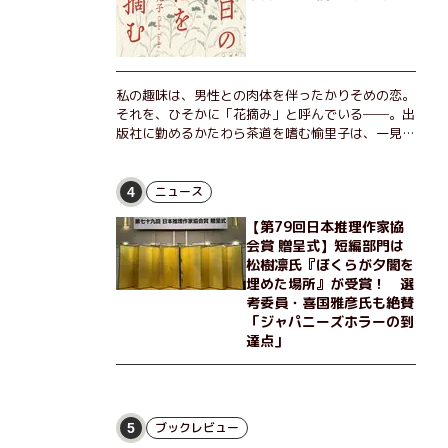
私の趣味は、男性との肉体を伴ったかりそめの恋。
それを、ひそかに「花摘み」と呼んでいる──。出
版社に勤めるかたわら茶道を嗜む愉里子は、一見地
味な51歳の独身女性。だが人生を折り返した今、
「今日が一番若い」と日々を謳歌するように花摘み
を愉しんでいた。そんな愉里子の前に初めて、恋の
ニュース
4
終わりを怖れさせる男が現れた。茶の湯の粋人、
【第79回日本推理作家協
70歳の万江島だ。だが彼には、ある秘密があっ
会賞 贈呈式】短編部門は
た……。自分の心と身体を偽らない女たちの姿と、
松樹凛氏『ぼくらが夕闇を
その連帯を描く。赤裸々にして切実な、セクシュア
埋めた場所』が受賞！ 選
リティをめぐる物語。
考委員・喜国雅彦氏も絶賛
「ジャパニーズホラーの到
達点」
ブックレビュー
5