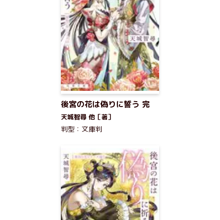
後宮の花は偽りに誓う 完
天城智尋 他［著］
判型：文庫判