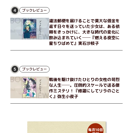
ブックレビュー
4
違法郵便を届けることで莫大な借金を
返す日々を送っていた少女は、ある依
頼をきっかけに、大きな時代の変化に
飲み込まれていく──『燃える夜空に
星ちりばめて』実石沙枝子
ブックレビュー
5
戦後を駆け抜けたひとりの女性の苛烈
な人生──。圧倒的スケールで送る傑
作ミステリ！『修羅にしてリラのごと
く』弥生小夜子