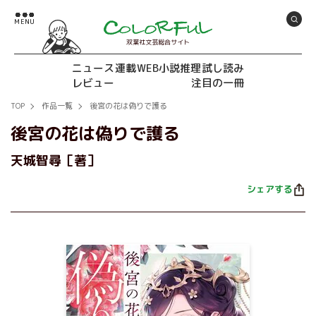
双葉社文芸総合サイト
ニュース
連載
WEB小説推理
試し読み
レビュー
注目の一冊
TOP
作品一覧
後宮の花は偽りで護る
後宮の花は偽りで護る
天城智尋［著］
シェアする