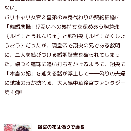
ない」
バリキャリ女官＆皇弟のＷ身代わりの契約結婚に
「離婚危機」!?互いへの気持ちを深めあう陶蓮珠
｛ルビ：とうれんじゅ｝と郭翔央｛ルビ：かくしょ
うおう｝だったが、現皇帝で翔央の兄である叡明
に、二人を結びつける婚姻証書を破られてしまっ
た。傷つく蓮珠に追い打ちをかけるように、翔央に
「本当の妃」を迎える話が浮上して――偽りの夫婦
に試練の時が訪れる、大人気中華後宮ファンタジー
第４弾!!
後宮の花は偽りで護る