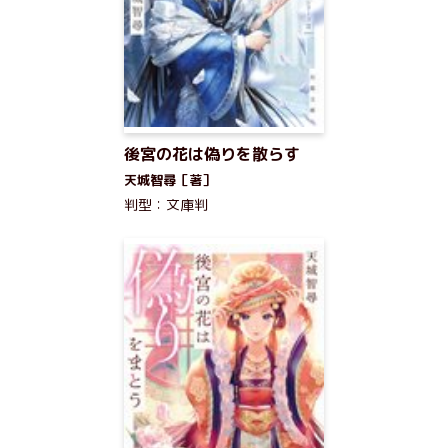
後宮の花は偽りを散らす
天城智尋［著］
判型：文庫判