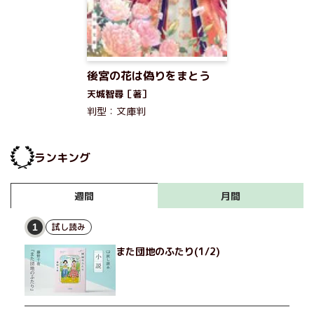
後宮の花は偽りをまとう
天城智尋［著］
判型：文庫判
ランキング
月間
週間
試し読み
1
また団地のふたり(1/2)