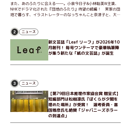
また、あのふたりに会える――。小泉今日子&小林聡美W主演、
NHKでドラマ化された『団地のふたり』待望の続編！ 実家の団
地で暮らす、イラストレーターのなっちゃんこと奈津子と、大学
非常勤講師のノエチこと野枝。フリマアプリの売り上げでちょっ
とした贅沢を楽しんだり、近所のおばちゃんの恋バナを聞いてあ
げたり、部屋でふたりだけの「台湾映画祭」を催したり。50代
ニュース
2
独身、幼なじみの変わらぬ友情とささやかな幸せの日々を描く。
新文芸誌「Leaf リーフ」が2026年10
月創刊！ 毎号ワンテーマで豪華執筆陣
が集う新たな「紙の文芸誌」が誕生
ニュース
3
【第79回日本推理作家協会賞 贈呈式】
短編部門は松樹凛氏『ぼくらが夕闇を
埋めた場所』が受賞！ 選考委員・喜
国雅彦氏も絶賛「ジャパニーズホラー
の到達点」