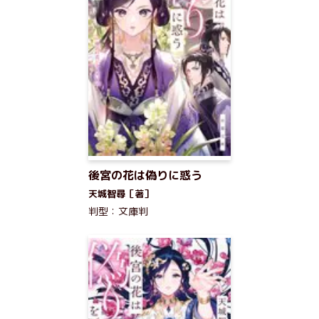
後宮の花は偽りに惑う
天城智尋［著］
判型：文庫判