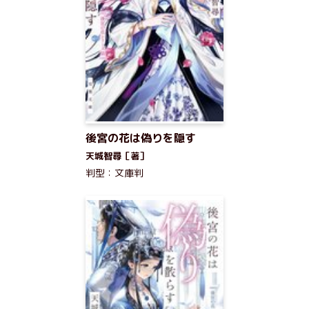
後宮の花は偽りを隠す
天城智尋［著］
判型：文庫判