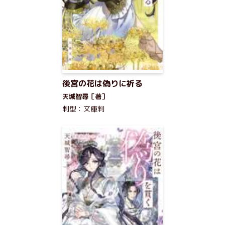
後宮の花は偽りに祈る
天城智尋［著］
判型：文庫判