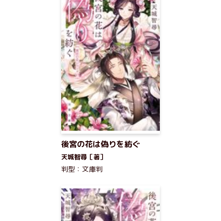
後宮の花は偽りを紡ぐ
天城智尋［著］
判型：文庫判