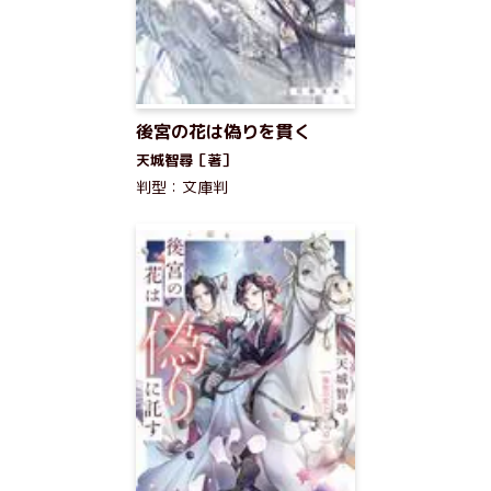
後宮の花は偽りを貫く
天城智尋［著］
判型：文庫判